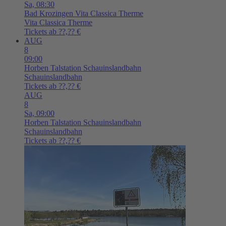
Sa,
08:30
Bad Krozingen
Vita Classica Therme
Vita Classica Therme
Tickets ab ??,?? €
AUG
8
09:00
Horben
Talstation Schauinslandbahn
Schauinslandbahn
Tickets ab ??,?? €
AUG
8
Sa,
09:00
Horben
Talstation Schauinslandbahn
Schauinslandbahn
Tickets ab ??,?? €