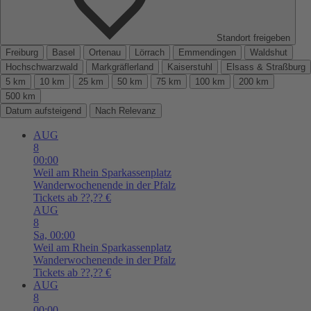
Standort freigeben
Freiburg
Basel
Ortenau
Lörrach
Emmendingen
Waldshut
Hochschwarzwald
Markgräflerland
Kaiserstuhl
Elsass & Straßburg
5 km
10 km
25 km
50 km
75 km
100 km
200 km
500 km
Datum aufsteigend
Nach Relevanz
AUG
8
00:00
Weil am Rhein
Sparkassenplatz
Wanderwochenende in der Pfalz
Tickets ab ??,?? €
AUG
8
Sa,
00:00
Weil am Rhein
Sparkassenplatz
Wanderwochenende in der Pfalz
Tickets ab ??,?? €
AUG
8
00:00