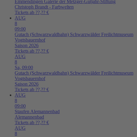
Emmendingen
Galerie der Metzger-Gutjahr-Stiftung
Christoph Brandt - Farbwelten
Tickets ab ??,?? €
AUG
8
09:00
Gutach (Schwarzwaldbahn)
Schwarzwälder Freilichtmuseum
Vogtsbauernhof
Saison 2026
Tickets ab ??,?? €
AUG
8
Sa,
09:00
Gutach (Schwarzwaldbahn)
Schwarzwälder Freilichtmuseum
Vogtsbauernhof
Saison 2026
Tickets ab ??,?? €
AUG
8
09:00
Staufen
Alemannenbad
Alemannenbad
Tickets ab ??,?? €
AUG
8