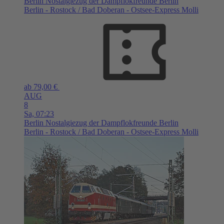
Berlin
Nostalgiezug der Dampflokfreunde Berlin
Berlin - Rostock / Bad Doberan - Ostsee-Express Molli
ab 79,00 €
AUG
8
Sa,
07:23
Berlin
Nostalgiezug der Dampflokfreunde Berlin
Berlin - Rostock / Bad Doberan - Ostsee-Express Molli