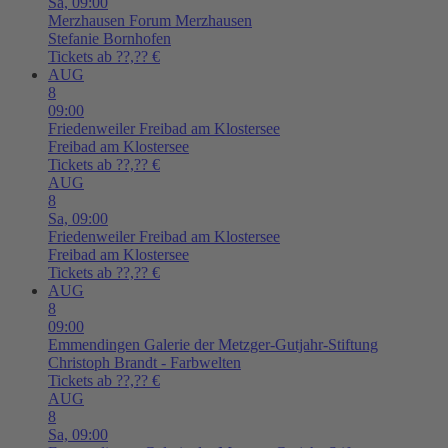
Sa,
09:00
Merzhausen
Forum Merzhausen
Stefanie Bornhofen
Tickets ab ??,?? €
AUG
8
09:00
Friedenweiler
Freibad am Klostersee
Freibad am Klostersee
Tickets ab ??,?? €
AUG
8
Sa,
09:00
Friedenweiler
Freibad am Klostersee
Freibad am Klostersee
Tickets ab ??,?? €
AUG
8
09:00
Emmendingen
Galerie der Metzger-Gutjahr-Stiftung
Christoph Brandt - Farbwelten
Tickets ab ??,?? €
AUG
8
Sa,
09:00