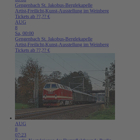
Gengenbach
St. Jakobus-Berglekapelle
Artist-Freilicht-Kunst-Ausstellung im Weinberg
Tickets ab ??,?? €
AUG
8
Sa,
00:00
Gengenbach
St. Jakobus-Berglekapelle
Artist-Freilicht-Kunst-Ausstellung im Weinberg
Tickets ab ??,?? €
AUG
8
07:23