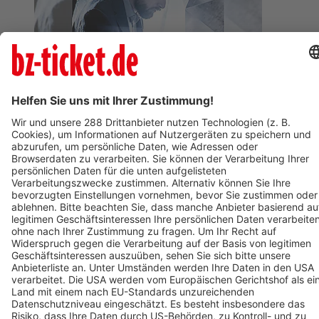
BZ-Card
Freiburg im Breisgau
Berliner Barock Solisten
18. Februar 2027
Termin eintragen