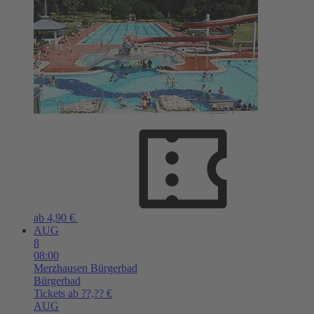
ab 4,90 €
AUG
8
08:00
Merzhausen
Bürgerbad
Bürgerbad
Tickets ab ??,?? €
AUG