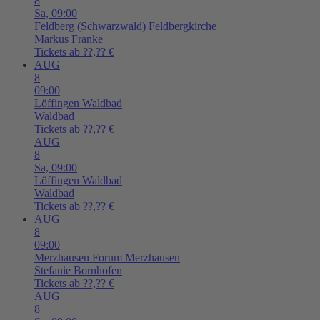
8
Sa,
09:00
Feldberg (Schwarzwald)
Feldbergkirche
Markus Franke
Tickets ab ??,?? €
AUG
8
09:00
Löffingen
Waldbad
Waldbad
Tickets ab ??,?? €
AUG
8
Sa,
09:00
Löffingen
Waldbad
Waldbad
Tickets ab ??,?? €
AUG
8
09:00
Merzhausen
Forum Merzhausen
Stefanie Bornhofen
Tickets ab ??,?? €
AUG
8