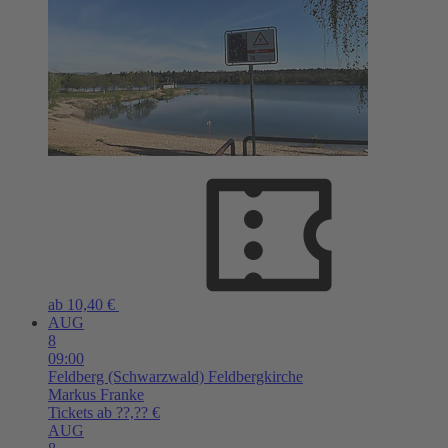
ab 10,40 €
AUG
8
09:00
Feldberg (Schwarzwald)
Feldbergkirche
Markus Franke
Tickets ab ??,?? €
AUG