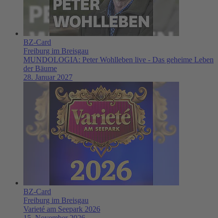
BZ-Card
Freiburg im Breisgau
MUNDOLOGIA: Peter Wohlleben live - Das geheime Leben
der Bäume
28. Januar 2027
BZ-Card
Freiburg im Breisgau
Varieté am Seepark 2026
15. November 2026