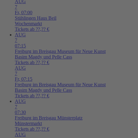
AUG
7
Fr,
07:00
Stühlingen
Haus Beil
Wochenmarkt
Tickets ab ??,?? €
AUG
7
07:15
Freiburg im Breisgau
Museum für Neue Kunst
Basim Magdy und Pelle Cass
Tickets ab ??,?? €
AUG
7
Fr,
07:15
Freiburg im Breisgau
Museum für Neue Kunst
Basim Magdy und Pelle Cass
Tickets ab ??,?? €
AUG
7
07:30
Freiburg im Breisgau
Münsterplatz
Münstermarkt
Tickets ab ??,?? €
AUG