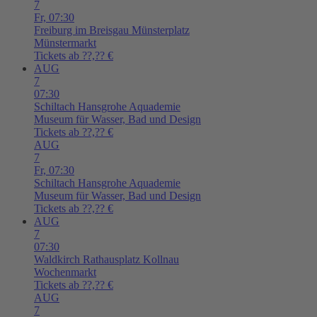
7
Fr,
07:30
Freiburg im Breisgau
Münsterplatz
Münstermarkt
Tickets ab ??,?? €
AUG
7
07:30
Schiltach
Hansgrohe Aquademie
Museum für Wasser, Bad und Design
Tickets ab ??,?? €
AUG
7
Fr,
07:30
Schiltach
Hansgrohe Aquademie
Museum für Wasser, Bad und Design
Tickets ab ??,?? €
AUG
7
07:30
Waldkirch
Rathausplatz Kollnau
Wochenmarkt
Tickets ab ??,?? €
AUG
7