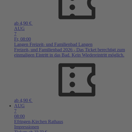
ab 4,90 €
AUG
7
Fr,
08:00
Langen
Freizeit- und Familienbad Langen
Freizeit- und Familienbad 2026 - Das Ticket berechtigt zum
einmaligen Eintritt in das Bad. Kein Wiedereintritt möglich.
ab 4,90 €
AUG
7
08:00
Efringen-Kirchen
Rathaus
Impressionen