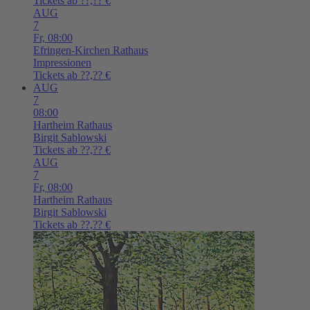
Tickets ab ??,?? €
AUG
7
Fr,
08:00
Efringen-Kirchen
Rathaus
Impressionen
Tickets ab ??,?? €
AUG
7
08:00
Hartheim
Rathaus
Birgit Sablowski
Tickets ab ??,?? €
AUG
7
Fr,
08:00
Hartheim
Rathaus
Birgit Sablowski
Tickets ab ??,?? €