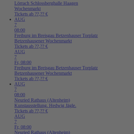
Lörrach
Schlossberghalle Haagen
Wochenmarkt
Tickets ab ??,?? €
AUG
7
08:00
Freiburg im Breisgau
Betzenhauser Torplatz
Betzenhausener Wochenmarkt
Tickets ab ??,?? €
AUG
7
Fr,
08:00
Freiburg im Breisgau
Betzenhauser Torplatz
Betzenhausener Wochenmarkt
Tickets ab ??,?? €
AUG
7
08:00
Neuried
Rathaus (Altenheim)
Kunstausstellung. Hedwig Jägle.
Tickets ab ??,?? €
AUG
7
Fr,
08:00
Neuried
Rathaus (Altenheim)