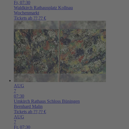
Fr,
07:30
Waldkirch
Rathausplatz Kollnau
Wochenmarkt
Tickets ab ??,?? €
AUG
7
07:30
Umkirch
Rathaus Schloss Büningen
Bernhard Malin
Tickets ab ??,?? €
AUG
7
Fr,
07:30