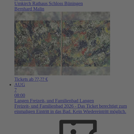
Umkirch
Rathaus Schloss Büningen
Bernhard Malin
Tickets ab ??,?? €
AUG
7
08:00
Langen
Freizeit- und Familienbad Langen
Freizeit- und Familienbad 2026 - Das Ticket berechtigt zum
einmaligen Eintritt in das Bad. Kein Wiedereintritt möglich.