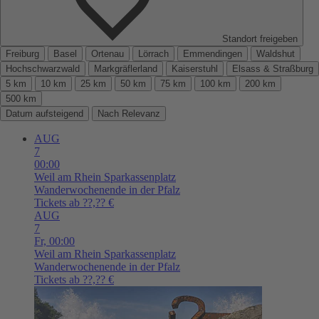
Standort freigeben
Freiburg
Basel
Ortenau
Lörrach
Emmendingen
Waldshut
Hochschwarzwald
Markgräflerland
Kaiserstuhl
Elsass & Straßburg
5 km
10 km
25 km
50 km
75 km
100 km
200 km
500 km
Datum aufsteigend
Nach Relevanz
AUG
7
00:00
Weil am Rhein
Sparkassenplatz
Wanderwochenende in der Pfalz
Tickets ab ??,?? €
AUG
7
Fr,
00:00
Weil am Rhein
Sparkassenplatz
Wanderwochenende in der Pfalz
Tickets ab ??,?? €