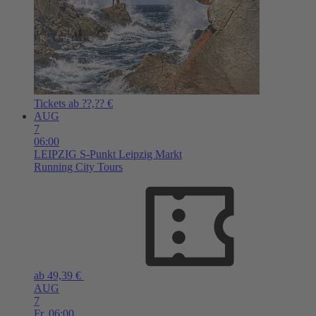
Tickets ab ??,?? €
AUG
7
06:00
LEIPZIG
S-Punkt Leipzig Markt
Running City Tours
ab 49,39 €
AUG
7
Fr,
06:00