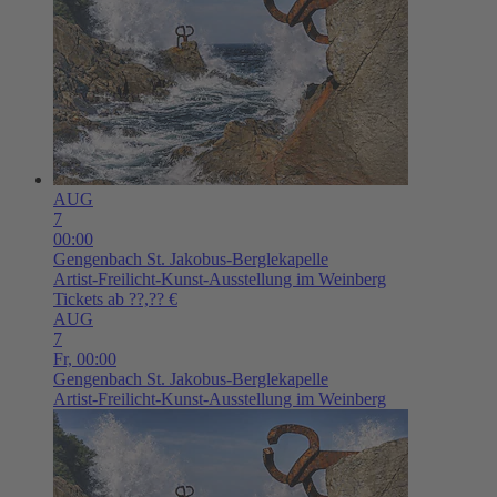
AUG
7
00:00
Gengenbach
St. Jakobus-Berglekapelle
Artist-Freilicht-Kunst-Ausstellung im Weinberg
Tickets ab ??,?? €
AUG
7
Fr,
00:00
Gengenbach
St. Jakobus-Berglekapelle
Artist-Freilicht-Kunst-Ausstellung im Weinberg