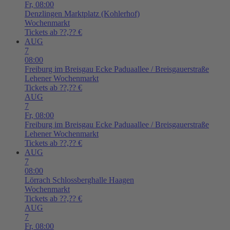
Fr,
08:00
Denzlingen
Marktplatz (Kohlerhof)
Wochenmarkt
Tickets ab ??,?? €
AUG
7
08:00
Freiburg im Breisgau
Ecke Paduaallee / Breisgauerstraße
Lehener Wochenmarkt
Tickets ab ??,?? €
AUG
7
Fr,
08:00
Freiburg im Breisgau
Ecke Paduaallee / Breisgauerstraße
Lehener Wochenmarkt
Tickets ab ??,?? €
AUG
7
08:00
Lörrach
Schlossberghalle Haagen
Wochenmarkt
Tickets ab ??,?? €
AUG
7
Fr,
08:00