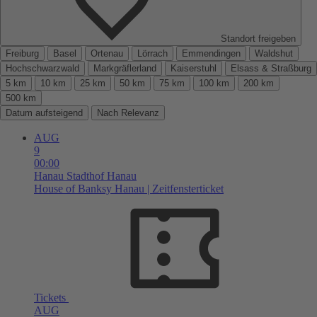
Standort freigeben
Freiburg
Basel
Ortenau
Lörrach
Emmendingen
Waldshut
Hochschwarzwald
Markgräflerland
Kaiserstuhl
Elsass & Straßburg
5 km
10 km
25 km
50 km
75 km
100 km
200 km
500 km
Datum aufsteigend
Nach Relevanz
AUG
9
00:00
Hanau
Stadthof Hanau
House of Banksy Hanau | Zeitfensterticket
Tickets
AUG