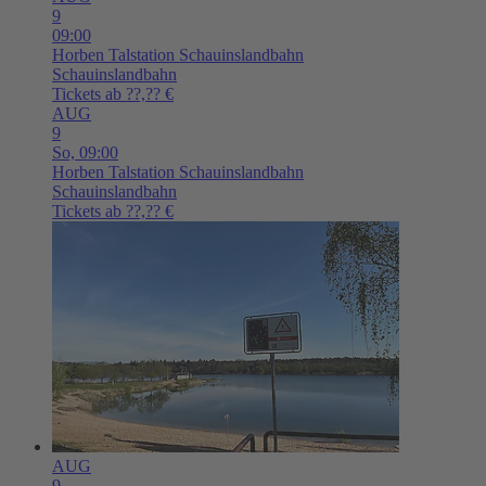
9
09:00
Horben
Talstation Schauinslandbahn
Schauinslandbahn
Tickets ab ??,?? €
AUG
9
So,
09:00
Horben
Talstation Schauinslandbahn
Schauinslandbahn
Tickets ab ??,?? €
AUG
9