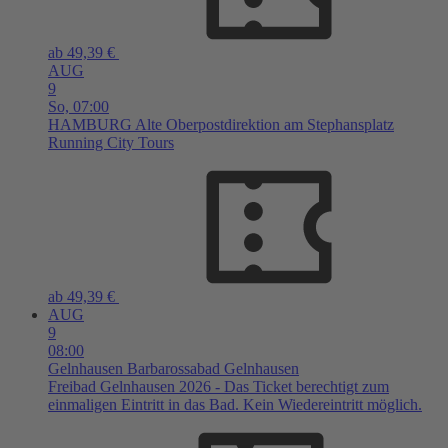
ab 49,39 €
AUG
9
So,
07:00
HAMBURG
Alte Oberpostdirektion am Stephansplatz
Running City Tours
ab 49,39 €
AUG
9
08:00
Gelnhausen
Barbarossabad Gelnhausen
Freibad Gelnhausen 2026 - Das Ticket berechtigt zum
einmaligen Eintritt in das Bad. Kein Wiedereintritt möglich.