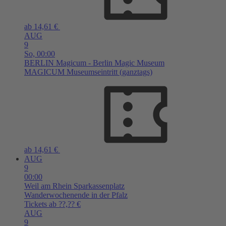
ab 14,61 €
AUG
9
So,
00:00
BERLIN
Magicum - Berlin Magic Museum
MAGICUM Museumseintritt (ganztags)
ab 14,61 €
AUG
9
00:00
Weil am Rhein
Sparkassenplatz
Wanderwochenende in der Pfalz
Tickets ab ??,?? €
AUG
9