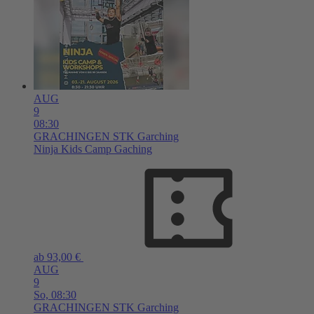
AUG
9
08:30
GRACHINGEN
STK Garching
Ninja Kids Camp Gaching
ab 93,00 €
AUG
9
So,
08:30
GRACHINGEN
STK Garching