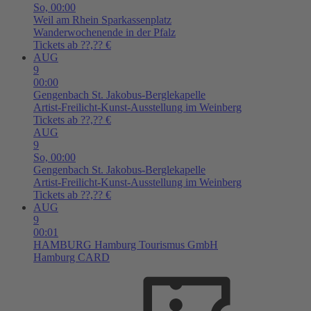
So,
00:00
Weil am Rhein
Sparkassenplatz
Wanderwochenende in der Pfalz
Tickets ab ??,?? €
AUG
9
00:00
Gengenbach
St. Jakobus-Berglekapelle
Artist-Freilicht-Kunst-Ausstellung im Weinberg
Tickets ab ??,?? €
AUG
9
So,
00:00
Gengenbach
St. Jakobus-Berglekapelle
Artist-Freilicht-Kunst-Ausstellung im Weinberg
Tickets ab ??,?? €
AUG
9
00:01
HAMBURG
Hamburg Tourismus GmbH
Hamburg CARD