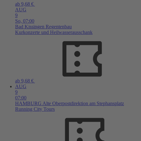
ab 9,68 €
AUG
9
So,
07:00
Bad Kissingen
Regentenbau
Kurkonzerte und Heilwasserausschank
ab 9,68 €
AUG
9
07:00
HAMBURG
Alte Oberpostdirektion am Stephansplatz
Running City Tours