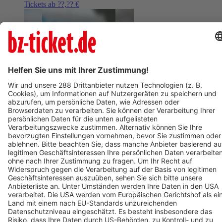
Tickets ab ??,?? €
AUG
9
09:00
BERLIN
Mauerpark Berlin
Graffitiworkshop im Mauerpark
ab 105,01 €
AUG
9