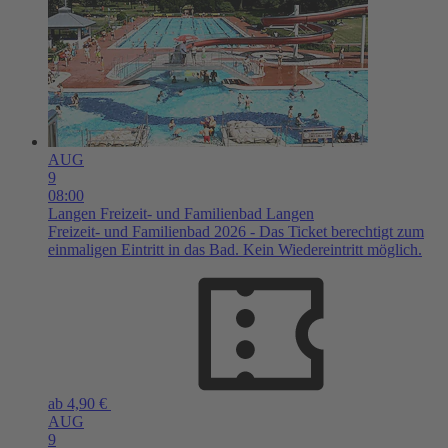
AUG
9
08:00
Langen
Freizeit- und Familienbad Langen
Freizeit- und Familienbad 2026 - Das Ticket berechtigt zum
einmaligen Eintritt in das Bad. Kein Wiedereintritt möglich.
ab 4,90 €
AUG
9