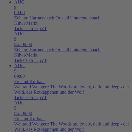
AUG
9
09:00
Zell am Harmersbach
Ortsteil Unterentersbach
Kilwi-Markt
Tickets ab ??,?? €
AUG
9
So,
09:00
Zell am Harmersbach
Ortsteil Unterentersbach
Kilwi-Markt
Tickets ab ??,?? €
AUG
9
09:00
Freiamt
Kurhaus
Waltraud Wengert: The Woods are lovely, dark and deep - der
Wald, das Rotkäppchen und der Wolf
Tickets ab ??,?? €
AUG
9
So,
09:00
Freiamt
Kurhaus
Waltraud Wengert: The Woods are lovely, dark and deep - der
Wald, das Rotkäppchen und der Wolf