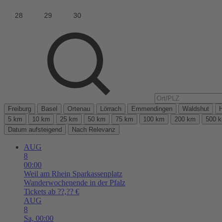
Freiburg
Basel
Ortenau
Lörrach
Emmendingen
Waldshut
5 km
10 km
25 km
50 km
75 km
100 km
200 km
500 
Datum aufsteigend
Nach Relevanz
AUG
8
00:00
Weil am Rhein
Sparkassenplatz
Wanderwochenende in der Pfalz
Tickets ab ??,?? €
AUG
8
Sa,
00:00