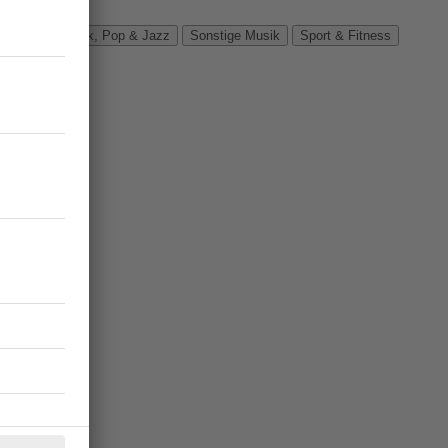
Verbände
Rock, Pop & Jazz
Sonstige Musik
Sport & Fitness