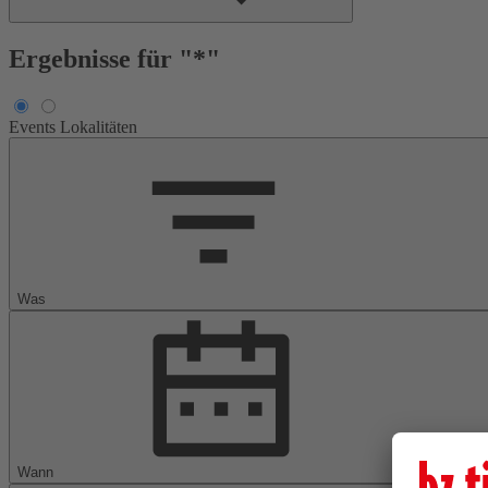
Ergebnisse für "*"
Events
Lokalitäten
Was
Wann