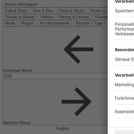
Datum aufsteigend
Club & Party
Dies & Das
Feste & Hocks
Kinder & Jugend
Kino
Theater & Bühne
Vereine
Vortrag & Lesung
Wanderungen
Heute
Morgen
Am Wochenende
Nächste 7 Tage
Vorheriger Monat
Nächster Monat