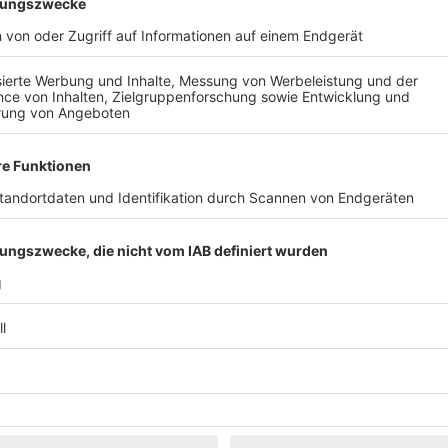
Klassik
Kunst & Museen
Märkte & Messen
Narretei
Politik & 