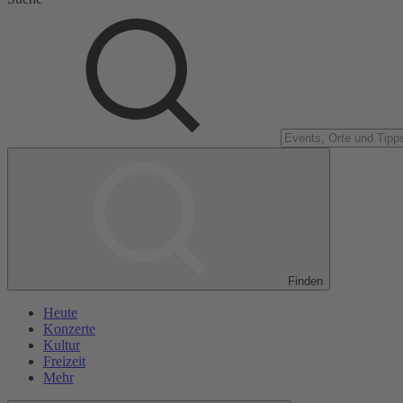
Finden
Heute
Konzerte
Kultur
Freizeit
Mehr