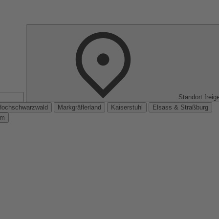
Standort freig
Hochschwarzwald
Markgräflerland
Kaiserstuhl
Elsass & Straßburg
km