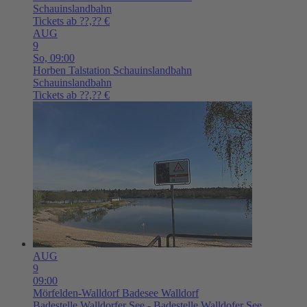
Schauinslandbahn
Tickets ab ??,?? €
AUG
9
So,
09:00
Horben
Talstation Schauinslandbahn
Schauinslandbahn
Tickets ab ??,?? €
AUG
9
09:00
Mörfelden-Walldorf
Badesee Walldorf
Badestelle Walldorfer See - Badestelle Walldofer See