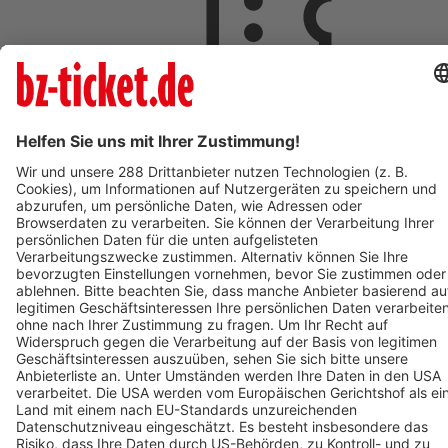
ab 18,00 €
AUG
9
So,
09:00
ST.PAUL IM LAVANTTAL
Johannesberg
St. Pauler Waldgeschichten - Vivaldi der Waldwal - Ticket
zum Mars
ab 18,00 €
AUG
9
09:00
OBERHAUSEN
OBEX | Oberhausen
POLAR EXPERIENCE - Die immersive Ausstellung