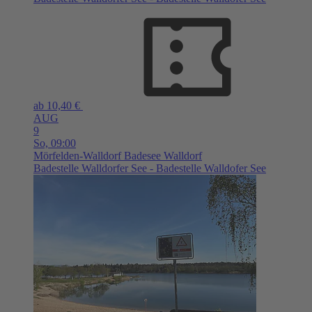
ab 10,40 €
AUG
9
So,
09:00
Mörfelden-Walldorf
Badesee Walldorf
Badestelle Walldorfer See - Badestelle Walldofer See