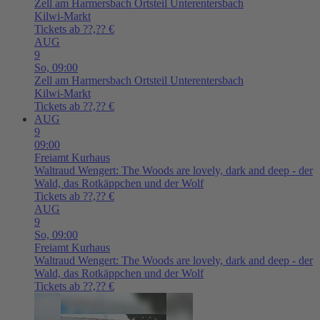
Zell am Harmersbach
Ortsteil Unterentersbach
Kilwi-Markt
Tickets ab ??,?? €
AUG
9
So,
09:00
Zell am Harmersbach
Ortsteil Unterentersbach
Kilwi-Markt
Tickets ab ??,?? €
AUG
9
09:00
Freiamt
Kurhaus
Waltraud Wengert: The Woods are lovely, dark and deep - der
Wald, das Rotkäppchen und der Wolf
Tickets ab ??,?? €
AUG
9
So,
09:00
Freiamt
Kurhaus
Waltraud Wengert: The Woods are lovely, dark and deep - der
Wald, das Rotkäppchen und der Wolf
Tickets ab ??,?? €