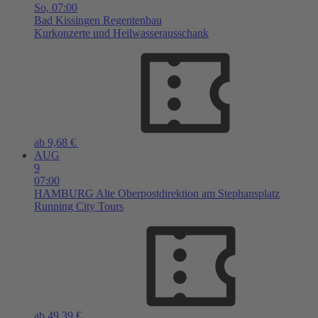
So,
07:00
Bad Kissingen
Regentenbau
Kurkonzerte und Heilwasserausschank
ab 9,68 €
AUG
9
07:00
HAMBURG
Alte Oberpostdirektion am Stephansplatz
Running City Tours
ab 49,39 €