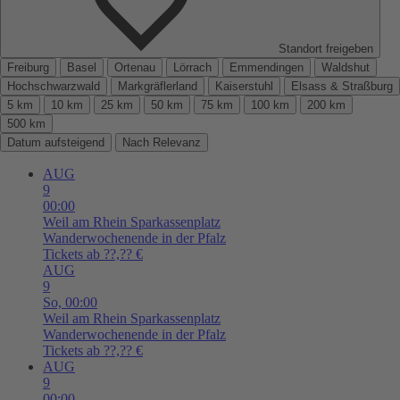
Standort freigeben
Freiburg
Basel
Ortenau
Lörrach
Emmendingen
Waldshut
Hochschwarzwald
Markgräflerland
Kaiserstuhl
Elsass & Straßburg
5 km
10 km
25 km
50 km
75 km
100 km
200 km
500 km
Datum aufsteigend
Nach Relevanz
AUG
9
00:00
Weil am Rhein
Sparkassenplatz
Wanderwochenende in der Pfalz
Tickets ab ??,?? €
AUG
9
So,
00:00
Weil am Rhein
Sparkassenplatz
Wanderwochenende in der Pfalz
Tickets ab ??,?? €
AUG
9
00:00