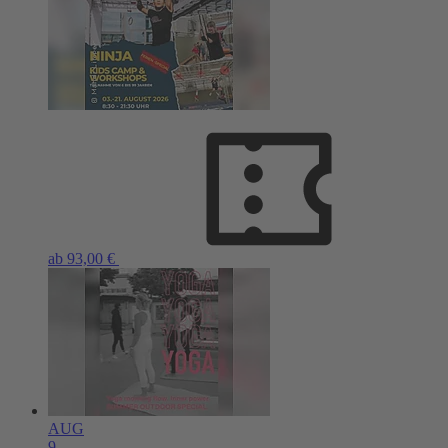
ab 93,00 €
AUG
9