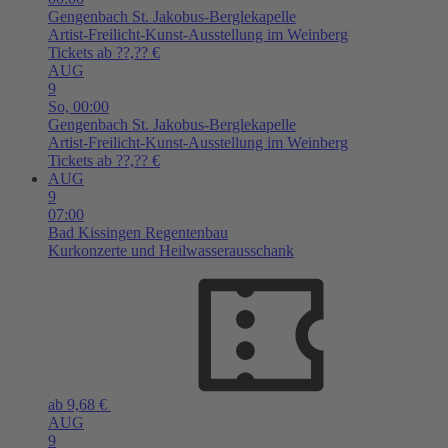
Gengenbach
St. Jakobus-Berglekapelle
Artist-Freilicht-Kunst-Ausstellung im Weinberg
Tickets ab ??,?? €
AUG
9
So,
00:00
Gengenbach
St. Jakobus-Berglekapelle
Artist-Freilicht-Kunst-Ausstellung im Weinberg
Tickets ab ??,?? €
AUG
9
07:00
Bad Kissingen
Regentenbau
Kurkonzerte und Heilwasserausschank
ab 9,68 €
AUG
9