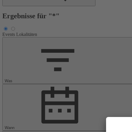
Ergebnisse für "*"
Events
Lokalitäten
Was
Wann