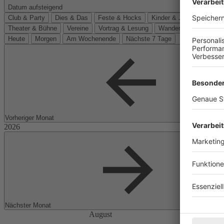
Datum aufsteigend
Club & Party
Dies & Das
Feste & Hocks
Kinder & Jugend
Kino
Theater & Bühne
Vereine
Vortrag & Lesung
Wanderungen
Heute
Morgen
Am Wochenende
Nächste 7 Tage
Vorheriger Monat
Nächster Monat