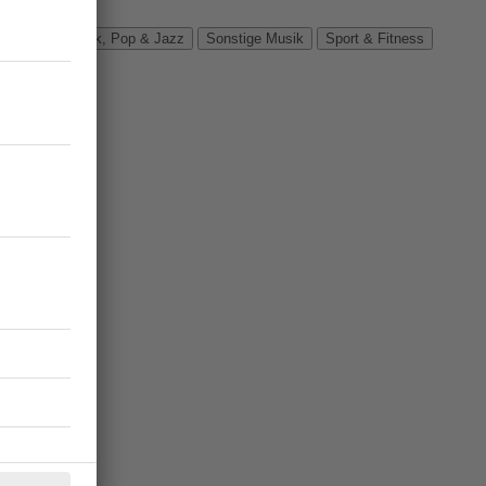
Verbände
Rock, Pop & Jazz
Sonstige Musik
Sport & Fitness