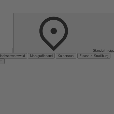
Standort freig
Hochschwarzwald
Markgräflerland
Kaiserstuhl
Elsass & Straßburg
km