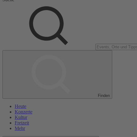
Finden
Heute
Konzerte
Kultur
Freizeit
Mehr