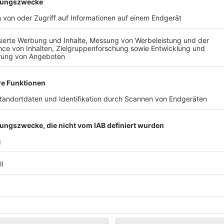
Klassik
Kunst & Museen
Märkte & Messen
Narretei
Politik & 