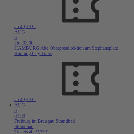
ab 49,39 €
AUG
6
Do,
07:00
HAMBURG
Alte Oberpostdirektion am Stephansplatz
Running City Tours
ab 49,39 €
AUG
6
07:00
Freiburg im Breisgau
Strandbad
Strandbad
Tickets ab ??,?? €