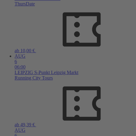
ThursDate
ab 10,00 €
AUG
6
06:00
LEIPZIG
S-Punkt Leipzig Markt
Running City Tours
ab 49,39 €
AUG
6