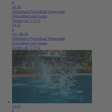
6
06:30
Offenburg
Freizeitbad Stegermatt
Freizeitbad und Sauna
Tickets ab ??,?? €
AUG
6
Do,
06:30
Offenburg
Freizeitbad Stegermatt
Freizeitbad und Sauna
Tickets ab ??,?? €
AUG
6