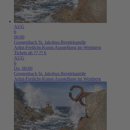
AUG
6
00:00
Gengenbach
St. Jakobus-Berglekapelle
Artist-Freilicht-Kunst-Ausstellung im Weinberg
Tickets ab ??,?? €
AUG
6
Do,
00:00
Gengenbach
St. Jakobus-Berglekapelle
Artist-Freilicht-Kunst-Ausstellung im Weinberg