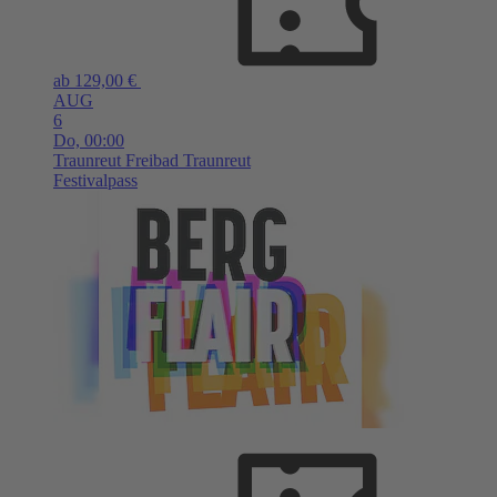
ab 129,00 €
AUG
6
Do,
00:00
Traunreut
Freibad Traunreut
Festivalpass