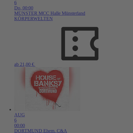
6
Do,
00:00
MÜNSTER
MCC Halle Münsterland
KÖRPERWELTEN
ab 21,00 €
AUG
6
00:00
DORTMUND
Ehem. C&A