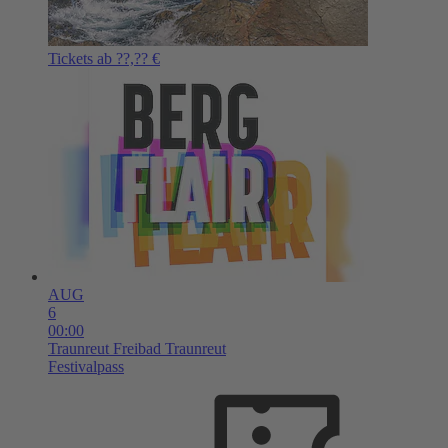
Tickets ab ??,?? €
AUG
6
00:00
Traunreut
Freibad Traunreut
Festivalpass