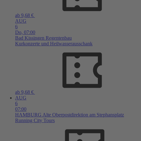
ab 9,68 €
AUG
6
Do,
07:00
Bad Kissingen
Regentenbau
Kurkonzerte und Heilwasserausschank
ab 9,68 €
AUG
6
07:00
HAMBURG
Alte Oberpostdirektion am Stephansplatz
Running City Tours