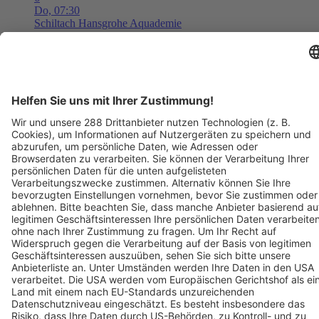
Do,
07:30
Schiltach
Hansgrohe Aquademie
Museum für Wasser, Bad und Design
Tickets ab ??,?? €
AUG
6
08:00
Langen
Freizeit- und Familienbad Langen
Freizeit- und Familienbad 2026 - Das Ticket berechtigt zum
einmaligen Eintritt in das Bad. Kein Wiedereintritt möglich.