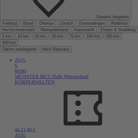
Standort freigeben
Freiburg
Basel
Ortenau
Lörrach
Emmendingen
Waldshut
Hochschwarzwald
Markgräflerland
Kaiserstuhl
Elsass & Straßburg
5 km
10 km
25 km
50 km
75 km
100 km
200 km
500 km
Datum aufsteigend
Nach Relevanz
AUG
6
00:00
MÜNSTER
MCC Halle Münsterland
KÖRPERWELTEN
ab 21,00 €
AUG