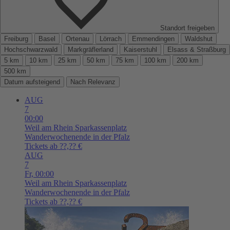
Standort freigeben
Freiburg
Basel
Ortenau
Lörrach
Emmendingen
Waldshut
Hochschwarzwald
Markgräflerland
Kaiserstuhl
Elsass & Straßburg
5 km
10 km
25 km
50 km
75 km
100 km
200 km
500 km
Datum aufsteigend
Nach Relevanz
AUG
7
00:00
Weil am Rhein
Sparkassenplatz
Wanderwochenende in der Pfalz
Tickets ab ??,?? €
AUG
7
Fr,
00:00
Weil am Rhein
Sparkassenplatz
Wanderwochenende in der Pfalz
Tickets ab ??,?? €