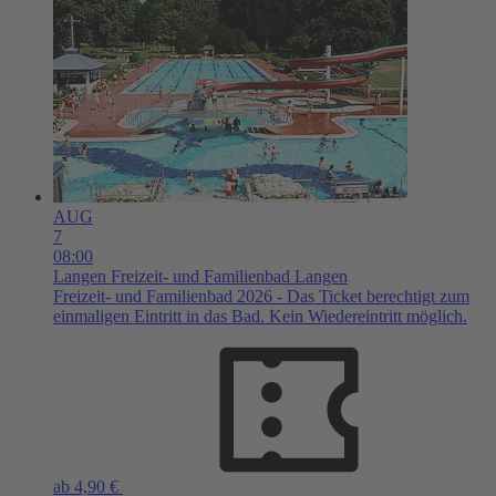
AUG
7
08:00
Langen
Freizeit- und Familienbad Langen
Freizeit- und Familienbad 2026 - Das Ticket berechtigt zum
einmaligen Eintritt in das Bad. Kein Wiedereintritt möglich.
ab 4,90 €