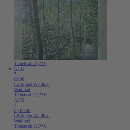
Tickets ab ??,?? €
AUG
7
09:00
Löffingen
Waldbad
Waldbad
Tickets ab ??,?? €
AUG
7
Fr,
09:00
Löffingen
Waldbad
Waldbad
Tickets ab ??,?? €