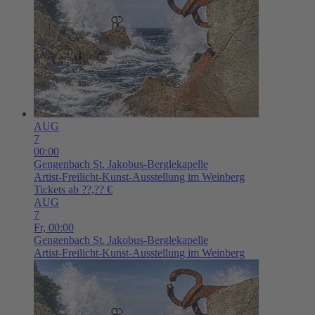
AUG
7
00:00
Gengenbach
St. Jakobus-Berglekapelle
Artist-Freilicht-Kunst-Ausstellung im Weinberg
Tickets ab ??,?? €
AUG
7
Fr,
00:00
Gengenbach
St. Jakobus-Berglekapelle
Artist-Freilicht-Kunst-Ausstellung im Weinberg