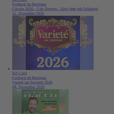
Freiburg im Breisgau
Circolo 2026 - Udo Jürgens - Aber bitte mit Schlager!
12. Dezember 2026
BZ-Card
Freiburg im Breisgau
Varieté am Seepark 2026
08. November 2026