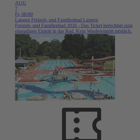
AUG
7
Fr,
08:00
Langen
Freizeit- und Familienbad Langen
Freizeit- und Familienbad 2026 - Das Ticket berechtigt zum
einmaligen Eintritt in das Bad. Kein Wiedereintritt möglich.