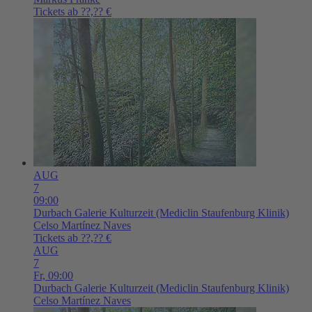
Tickets ab ??,?? €
AUG
7
09:00
Durbach
Galerie Kulturzeit (Mediclin Staufenburg Klinik)
Celso Martínez Naves
Tickets ab ??,?? €
AUG
7
Fr,
09:00
Durbach
Galerie Kulturzeit (Mediclin Staufenburg Klinik)
Celso Martínez Naves