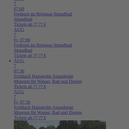
7
07:00
Freiburg im Breisgau
Strandbad
Strandbad
Tickets ab ??,?? €
AUG
7
Fr,
07:00
Freiburg im Breisgau
Strandbad
Strandbad
Tickets ab ??,?? €
AUG
7
07:30
Schiltach
Hansgrohe Aquademie
Museum für Wasser, Bad und Design
Tickets ab ??,?? €
AUG
7
Fr,
07:30
Schiltach
Hansgrohe Aquademie
Museum für Wasser, Bad und Design
Tickets ab ??,?? €