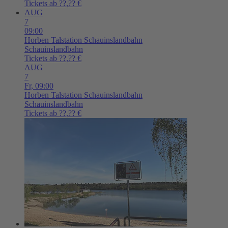
Tickets ab ??,?? €
AUG
7
09:00
Horben
Talstation Schauinslandbahn
Schauinslandbahn
Tickets ab ??,?? €
AUG
7
Fr,
09:00
Horben
Talstation Schauinslandbahn
Schauinslandbahn
Tickets ab ??,?? €