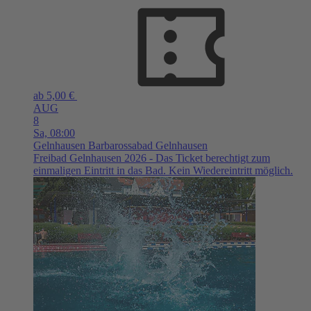
ab 5,00 €
AUG
8
Sa,
08:00
Gelnhausen
Barbarossabad Gelnhausen
Freibad Gelnhausen 2026 - Das Ticket berechtigt zum
einmaligen Eintritt in das Bad. Kein Wiedereintritt möglich.