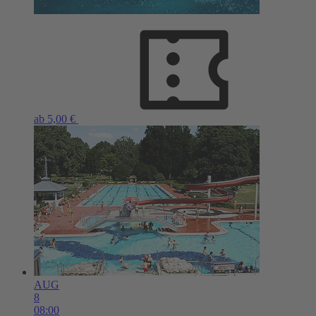
ab 5,00 €
AUG
8
08:00