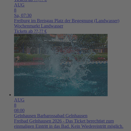
AUG
8
Sa,
07:30
Freiburg im Breisgau
Platz der Begegnung (Landwasser)
Wochenmarkt Landwasser
Tickets ab ??,?? €
AUG
8
08:00
Gelnhausen
Barbarossabad Gelnhausen
Freibad Gelnhausen 2026 - Das Ticket berechtigt zum
einmaligen Eintritt in das Bad. Kein Wiedereintritt möglich.