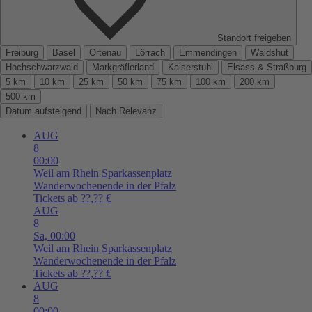
Standort freigeben
Freiburg
Basel
Ortenau
Lörrach
Emmendingen
Waldshut
Hochschwarzwald
Markgräflerland
Kaiserstuhl
Elsass & Straßburg
5 km
10 km
25 km
50 km
75 km
100 km
200 km
500 km
Datum aufsteigend
Nach Relevanz
AUG
8
00:00
Weil am Rhein
Sparkassenplatz
Wanderwochenende in der Pfalz
Tickets ab ??,?? €
AUG
8
Sa,
00:00
Weil am Rhein
Sparkassenplatz
Wanderwochenende in der Pfalz
Tickets ab ??,?? €
AUG
8
00:00