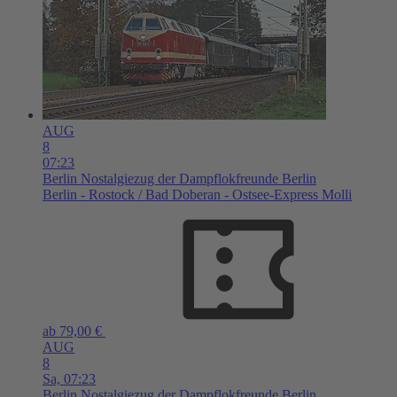
AUG
8
07:23
Berlin
Nostalgiezug der Dampflokfreunde Berlin
Berlin - Rostock / Bad Doberan - Ostsee-Express Molli
ab 79,00 €
AUG
8
Sa,
07:23
Berlin
Nostalgiezug der Dampflokfreunde Berlin