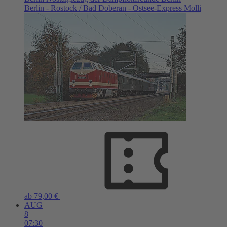
Berlin - Rostock / Bad Doberan - Ostsee-Express Molli
ab 79,00 €
AUG
8
07:30