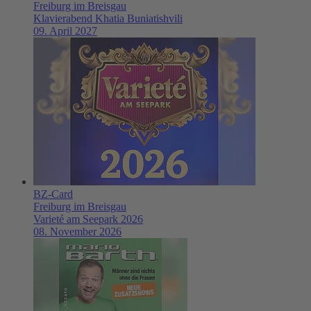
Freiburg im Breisgau
Klavierabend Khatia Buniatishvili
09. April 2027
BZ-Card
Freiburg im Breisgau
Varieté am Seepark 2026
08. November 2026