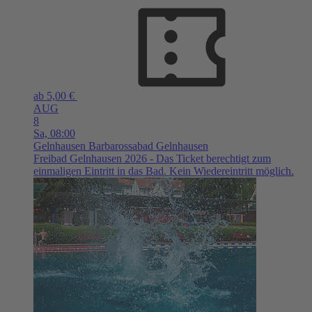
ab 5,00 €
AUG
8
Sa,
08:00
Gelnhausen
Barbarossabad Gelnhausen
Freibad Gelnhausen 2026 - Das Ticket berechtigt zum
einmaligen Eintritt in das Bad. Kein Wiedereintritt möglich.