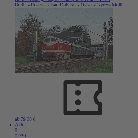
Berlin - Rostock / Bad Doberan - Ostsee-Express Molli
ab 79,00 €
AUG
8
07:30