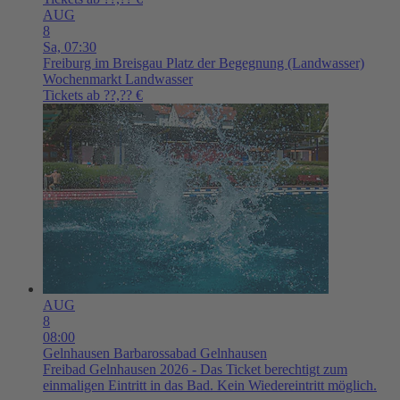
AUG
8
Sa,
07:30
Freiburg im Breisgau
Platz der Begegnung (Landwasser)
Wochenmarkt Landwasser
Tickets ab ??,?? €
AUG
8
08:00
Gelnhausen
Barbarossabad Gelnhausen
Freibad Gelnhausen 2026 - Das Ticket berechtigt zum
einmaligen Eintritt in das Bad. Kein Wiedereintritt möglich.