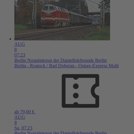
AUG
8
07:23
Berlin
Nostalgiezug der Dampflokfreunde Berlin
Berlin - Rostock / Bad Doberan - Ostsee-Express Molli
ab 79,00 €
AUG
8
Sa,
07:23
Berlin
Nostalgiezug der Dampflokfreunde Berlin