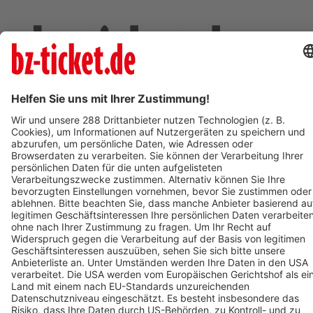
Deine Region. Deine Events.
BZ-Card
schnapp.de
Kontakt
Mediadaten
Datenschutz
Cookie-Einstellungen
Impressum
+49 761 496 8888
Tickethotline Mo–Fr: 9–12 Uhr
System