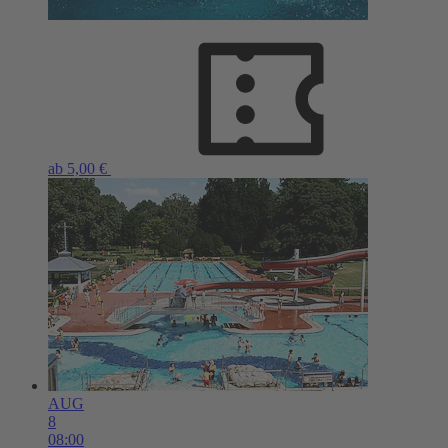
ab 5,00 €
AUG
8
08:00