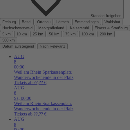
Standort freigeben
Freiburg
Basel
Ortenau
Lörrach
Emmendingen
Waldshut
Hochschwarzwald
Markgräflerland
Kaiserstuhl
Elsass & Straßburg
5 km
10 km
25 km
50 km
75 km
100 km
200 km
500 km
Datum aufsteigend
Nach Relevanz
AUG
8
00:00
Weil am Rhein
Sparkassenplatz
Wanderwochenende in der Pfalz
Tickets ab ??,?? €
AUG
8
Sa,
00:00
Weil am Rhein
Sparkassenplatz
Wanderwochenende in der Pfalz
Tickets ab ??,?? €
AUG
8
00:00