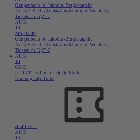
Gengenbach
St. Jakobus-Berglekapelle
Artist-Freilicht-Kunst-Ausstellung im Weinberg
Tickets ab ??,?? €
AUG
10
Mo,
00:00
Gengenbach
St. Jakobus-Berglekapelle
Artist-Freilicht-Kunst-Ausstellung im Weinberg
Tickets ab ??,?? €
AUG
10
06:00
LEIPZIG
S-Punkt Leipzig Markt
Running City Tours
ab 49,39 €
AUG
10