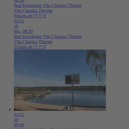
08:30
Bad Krozingen
Vita Classica Therme
Vita Classica Therme
Tickets ab ??,?? €
AUG
10
Mo,
08:30
Bad Krozingen
Vita Classica Therme
Vita Classica Therme
Tickets ab ??,?? €
AUG
10
09:00