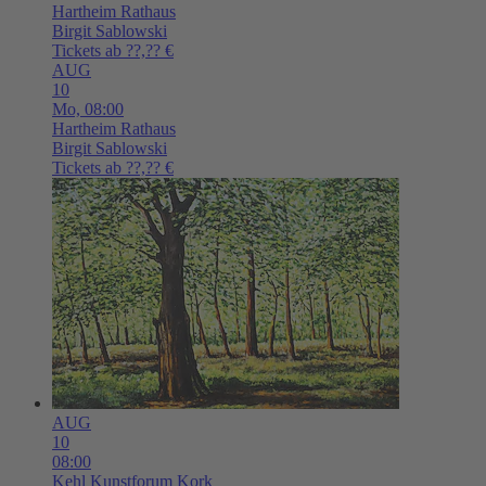
Hartheim
Rathaus
Birgit Sablowski
Tickets ab ??,?? €
AUG
10
Mo,
08:00
Hartheim
Rathaus
Birgit Sablowski
Tickets ab ??,?? €
AUG
10
08:00
Kehl
Kunstforum Kork