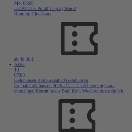
Mo,
06:00
LEIPZIG
S-Punkt Leipzig Markt
Running City Tours
ab 49,39 €
AUG
10
07:00
Gelnhausen
Barbarossabad Gelnhausen
Freibad Gelnhausen 2026 - Das Ticket berechtigt zum
einmaligen Eintritt in das Bad. Kein Wiedereintritt möglich.