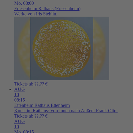
Mo,
08:00
Friesenheim
Rathaus (Friesenheim)
Werke von Iris Stehlin.
Tickets ab ??,?? €
AUG
10
08:15
Ettenheim
Rathaus Ettenheim
Kunst im Rathaus: Von Innen nach Außen. Frank Otto.
Tickets ab ??,?? €
AUG
10
Mo,
08:15