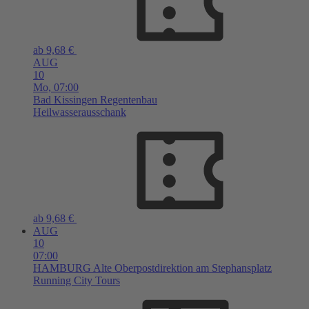
ab 9,68 €
AUG
10
Mo,
07:00
Bad Kissingen
Regentenbau
Heilwasserausschank
ab 9,68 €
AUG
10
07:00
HAMBURG
Alte Oberpostdirektion am Stephansplatz
Running City Tours