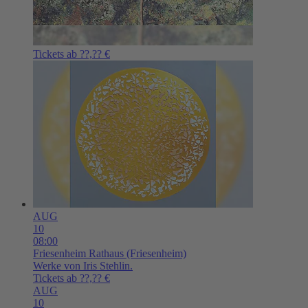
Tickets ab ??,?? €
AUG
10
08:00
Friesenheim
Rathaus (Friesenheim)
Werke von Iris Stehlin.
Tickets ab ??,?? €
AUG
10