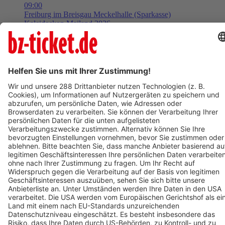
09:00
Freiburg im Breisgau
Meckelhalle (Sparkasse)
Kaleidoskop Mailand 2026
Tickets ab ??,?? €
AUG
10
Mo,
09:00
Freiburg im Breisgau
Meckelhalle (Sparkasse)
Kaleidoskop Mailand 2026
Tickets ab ??,?? €
Mehr Events laden