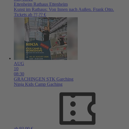
Ettenheim
Rathaus Ettenheim
Kunst im Rathaus: Von Innen nach Außen. Frank Otto.
Tickets ab ??,?? €
AUG
10
08:30
GRACHINGEN
STK Garching
Ninja Kids Camp Gaching
ab 93,00 €