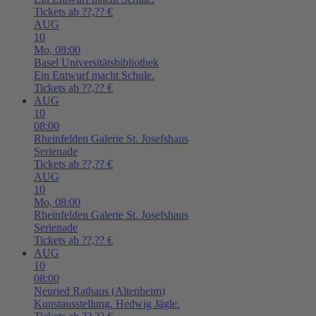
Tickets ab ??,?? €
AUG
10
Mo,
08:00
Basel
Universitätsbibliothek
Ein Entwurf macht Schule.
Tickets ab ??,?? €
AUG
10
08:00
Rheinfelden
Galerie St. Josefshaus
Serienade
Tickets ab ??,?? €
AUG
10
Mo,
08:00
Rheinfelden
Galerie St. Josefshaus
Serienade
Tickets ab ??,?? €
AUG
10
08:00
Neuried
Rathaus (Altenheim)
Kunstausstellung. Hedwig Jägle.