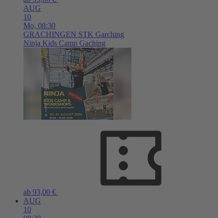
AUG
10
Mo,
08:30
GRACHINGEN
STK Garching
Ninja Kids Camp Gaching
ab 93,00 €
AUG
10