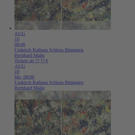
AUG
10
08:00
Umkirch
Rathaus Schloss Büningen
Bernhard Malin
Tickets ab ??,?? €
AUG
10
Mo,
08:00
Umkirch
Rathaus Schloss Büningen
Bernhard Malin