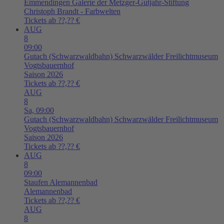
Emmendingen
Galerie der Metzger-Gutjahr-Stiftung
Christoph Brandt - Farbwelten
Tickets ab ??,?? €
AUG
8
09:00
Gutach (Schwarzwaldbahn)
Schwarzwälder Freilichtmuseum
Vogtsbauernhof
Saison 2026
Tickets ab ??,?? €
AUG
8
Sa,
09:00
Gutach (Schwarzwaldbahn)
Schwarzwälder Freilichtmuseum
Vogtsbauernhof
Saison 2026
Tickets ab ??,?? €
AUG
8
09:00
Staufen
Alemannenbad
Alemannenbad
Tickets ab ??,?? €
AUG
8