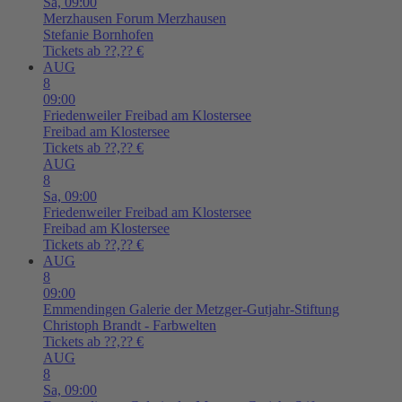
Sa,
09:00
Merzhausen
Forum Merzhausen
Stefanie Bornhofen
Tickets ab ??,?? €
AUG
8
09:00
Friedenweiler
Freibad am Klostersee
Freibad am Klostersee
Tickets ab ??,?? €
AUG
8
Sa,
09:00
Friedenweiler
Freibad am Klostersee
Freibad am Klostersee
Tickets ab ??,?? €
AUG
8
09:00
Emmendingen
Galerie der Metzger-Gutjahr-Stiftung
Christoph Brandt - Farbwelten
Tickets ab ??,?? €
AUG
8
Sa,
09:00