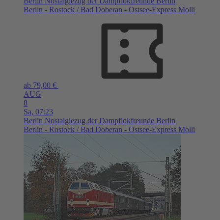
Berlin
Nostalgiezug der Dampflokfreunde Berlin
Berlin - Rostock / Bad Doberan - Ostsee-Express Molli
ab 79,00 €
AUG
8
Sa,
07:23
Berlin
Nostalgiezug der Dampflokfreunde Berlin
Berlin - Rostock / Bad Doberan - Ostsee-Express Molli