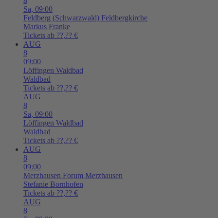
8
Sa,
09:00
Feldberg (Schwarzwald)
Feldbergkirche
Markus Franke
Tickets ab ??,?? €
AUG
8
09:00
Löffingen
Waldbad
Waldbad
Tickets ab ??,?? €
AUG
8
Sa,
09:00
Löffingen
Waldbad
Waldbad
Tickets ab ??,?? €
AUG
8
09:00
Merzhausen
Forum Merzhausen
Stefanie Bornhofen
Tickets ab ??,?? €
AUG
8