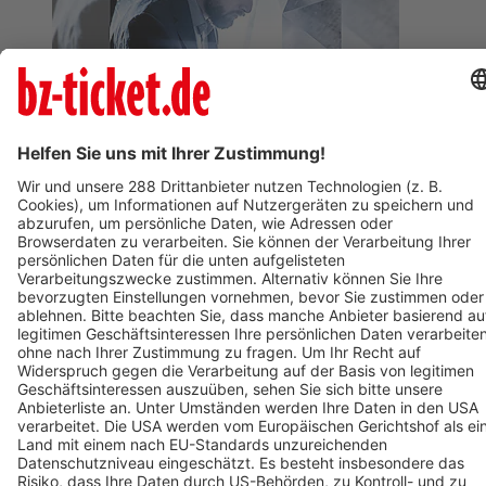
BZ-Card
Freiburg im Breisgau
Berliner Barock Solisten
18. Februar 2027
Termin eintragen