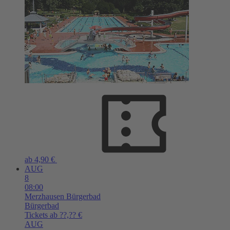
ab 4,90 €
AUG
8
08:00
Merzhausen
Bürgerbad
Bürgerbad
Tickets ab ??,?? €
AUG