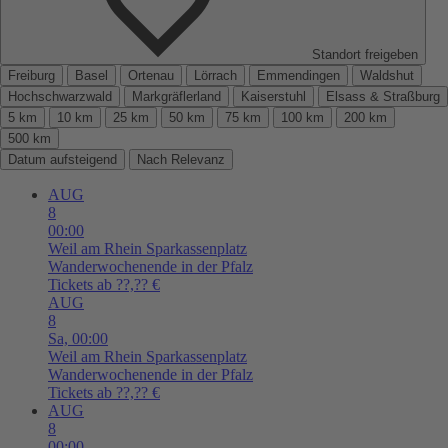
Standort freigeben
Freiburg
Basel
Ortenau
Lörrach
Emmendingen
Waldshut
Hochschwarzwald
Markgräflerland
Kaiserstuhl
Elsass & Straßburg
5 km
10 km
25 km
50 km
75 km
100 km
200 km
500 km
Datum aufsteigend
Nach Relevanz
AUG
8
00:00
Weil am Rhein
Sparkassenplatz
Wanderwochenende in der Pfalz
Tickets ab ??,?? €
AUG
8
Sa,
00:00
Weil am Rhein
Sparkassenplatz
Wanderwochenende in der Pfalz
Tickets ab ??,?? €
AUG
8
00:00