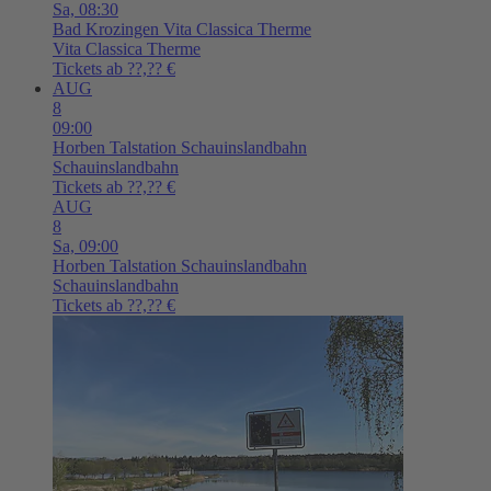
Sa,
08:30
Bad Krozingen
Vita Classica Therme
Vita Classica Therme
Tickets ab ??,?? €
AUG
8
09:00
Horben
Talstation Schauinslandbahn
Schauinslandbahn
Tickets ab ??,?? €
AUG
8
Sa,
09:00
Horben
Talstation Schauinslandbahn
Schauinslandbahn
Tickets ab ??,?? €