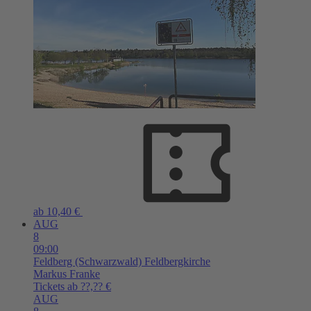
ab 10,40 €
AUG
8
09:00
Feldberg (Schwarzwald)
Feldbergkirche
Markus Franke
Tickets ab ??,?? €
AUG