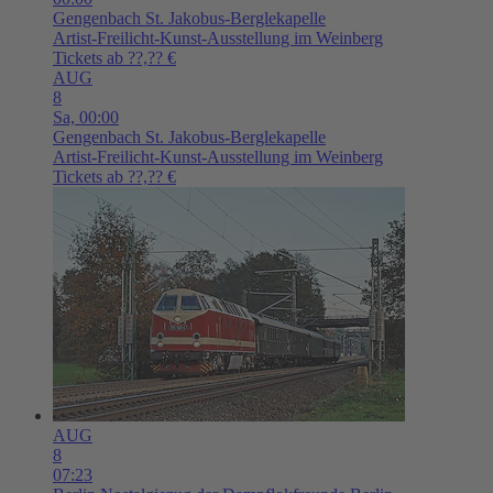
Gengenbach
St. Jakobus-Berglekapelle
Artist-Freilicht-Kunst-Ausstellung im Weinberg
Tickets ab ??,?? €
AUG
8
Sa,
00:00
Gengenbach
St. Jakobus-Berglekapelle
Artist-Freilicht-Kunst-Ausstellung im Weinberg
Tickets ab ??,?? €
AUG
8
07:23