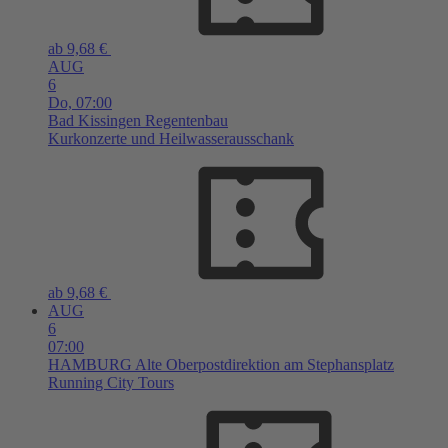
ab 9,68 €
AUG
6
Do,
07:00
Bad Kissingen
Regentenbau
Kurkonzerte und Heilwasserausschank
ab 9,68 €
AUG
6
07:00
HAMBURG
Alte Oberpostdirektion am Stephansplatz
Running City Tours