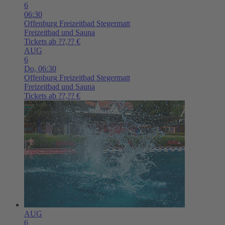
6
06:30
Offenburg
Freizeitbad Stegermatt
Freizeitbad und Sauna
Tickets ab ??,?? €
AUG
6
Do,
06:30
Offenburg
Freizeitbad Stegermatt
Freizeitbad und Sauna
Tickets ab ??,?? €
AUG
6