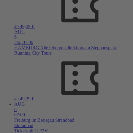
ab 49,39 €
AUG
6
Do,
07:00
HAMBURG
Alte Oberpostdirektion am Stephansplatz
Running City Tours
ab 49,39 €
AUG
6
07:00
Freiburg im Breisgau
Strandbad
Strandbad
Tickets ab ??,?? €