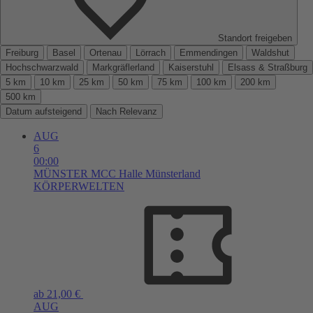
Standort freigeben
Freiburg
Basel
Ortenau
Lörrach
Emmendingen
Waldshut
Hochschwarzwald
Markgräflerland
Kaiserstuhl
Elsass & Straßburg
5 km
10 km
25 km
50 km
75 km
100 km
200 km
500 km
Datum aufsteigend
Nach Relevanz
AUG
6
00:00
MÜNSTER
MCC Halle Münsterland
KÖRPERWELTEN
ab 21,00 €
AUG