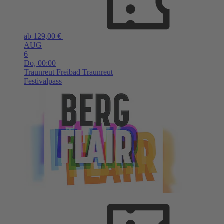
ab 129,00 €
AUG
6
Do,
00:00
Traunreut
Freibad Traunreut
Festivalpass