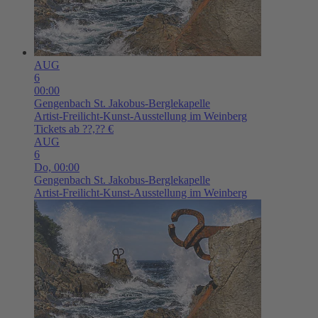
AUG
6
00:00
Gengenbach
St. Jakobus-Berglekapelle
Artist-Freilicht-Kunst-Ausstellung im Weinberg
Tickets ab ??,?? €
AUG
6
Do,
00:00
Gengenbach
St. Jakobus-Berglekapelle
Artist-Freilicht-Kunst-Ausstellung im Weinberg