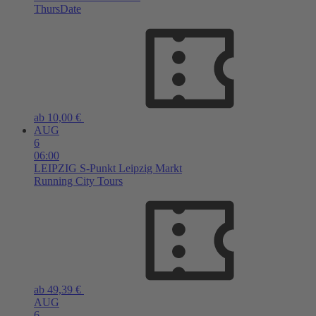
ThursDate
ab 10,00 €
AUG
6
06:00
LEIPZIG
S-Punkt Leipzig Markt
Running City Tours
ab 49,39 €
AUG
6