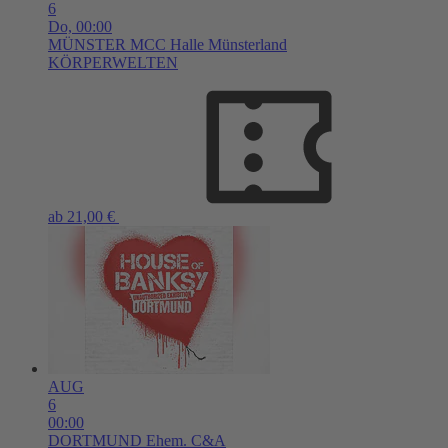
6
Do,
00:00
MÜNSTER
MCC Halle Münsterland
KÖRPERWELTEN
ab 21,00 €
AUG
6
00:00
DORTMUND
Ehem. C&A