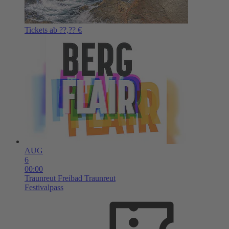
Tickets ab ??,?? €
AUG
6
00:00
Traunreut
Freibad Traunreut
Festivalpass