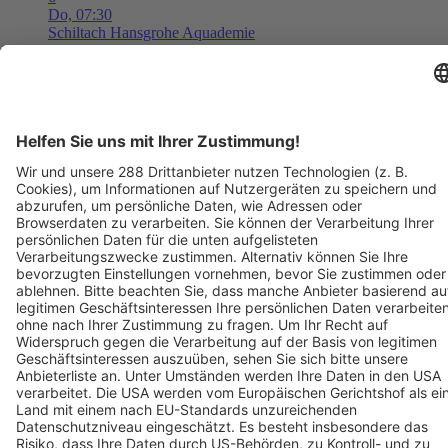
Do,
07:30
Schiltach
Hansgrohe Aquademie
Museum für Wasser, Bad und Design
Tickets ab ??,?? €
AUG
6
08:00
Langen
Freizeit- und Familienbad Langen
Freizeit- und Familienbad 2026 - Das Ticket berechtigt zum
einmaligen Eintritt in das Bad. Kein Wiedereintritt möglich.