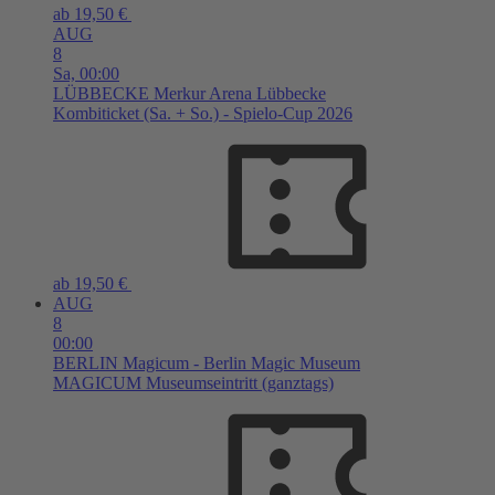
ab 19,50 €
AUG
8
Sa,
00:00
LÜBBECKE
Merkur Arena Lübbecke
Kombiticket (Sa. + So.) - Spielo-Cup 2026
ab 19,50 €
AUG
8
00:00
BERLIN
Magicum - Berlin Magic Museum
MAGICUM Museumseintritt (ganztags)