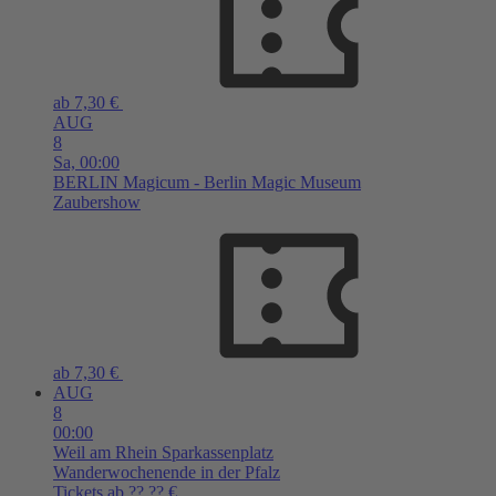
ab 7,30 €
AUG
8
Sa,
00:00
BERLIN
Magicum - Berlin Magic Museum
Zaubershow
ab 7,30 €
AUG
8
00:00
Weil am Rhein
Sparkassenplatz
Wanderwochenende in der Pfalz
Tickets ab ??,?? €