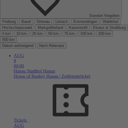
Standort freigeben
Freiburg
Basel
Ortenau
Lörrach
Emmendingen
Waldshut
Hochschwarzwald
Markgräflerland
Kaiserstuhl
Elsass & Straßburg
5 km
10 km
25 km
50 km
75 km
100 km
200 km
500 km
Datum aufsteigend
Nach Relevanz
AUG
8
00:00
Hanau
Stadthof Hanau
House of Banksy Hanau | Zeitfensterticket
Tickets
AUG