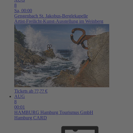
8
Sa,
00:00
Gengenbach
St. Jakobus-Berglekapelle
Artist-Freilicht-Kunst-Ausstellung im Weinberg
Tickets ab ??,?? €
AUG
8
00:01
HAMBURG
Hamburg Tourismus GmbH
Hamburg CARD