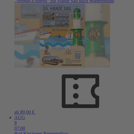
„Neptun-Express“ zur Hanse Sail nach Warnemünde
ab 89,00 €
AUG
8
07:00
Bad Kissingen
Regentenbau