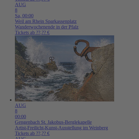
AUG
8
Sa,
00:00
Weil am Rhein
Sparkassenplatz
Wanderwochenende in der Pfalz
Tickets ab ??,?? €
AUG
8
00:00
Gengenbach
St. Jakobus-Berglekapelle
Artist-Freilicht-Kunst-Ausstellung im Weinberg
Tickets ab ??,?? €
AUG