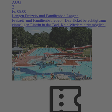
AUG
7
Fr,
08:00
Langen
Freizeit- und Familienbad Langen
Freizeit- und Familienbad 2026 - Das Ticket berechtigt zum
einmaligen Eintritt in das Bad. Kein Wiedereintritt möglich.