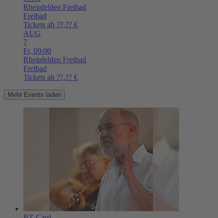
Rheinfelden
Freibad
Freibad
Tickets ab ??,?? €
AUG
7
Fr,
09:00
Rheinfelden
Freibad
Freibad
Tickets ab ??,?? €
Mehr Events laden
BZ-Card