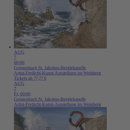
AUG
7
00:00
Gengenbach
St. Jakobus-Berglekapelle
Artist-Freilicht-Kunst-Ausstellung im Weinberg
Tickets ab ??,?? €
AUG
7
Fr,
00:00
Gengenbach
St. Jakobus-Berglekapelle
Artist-Freilicht-Kunst-Ausstellung im Weinberg