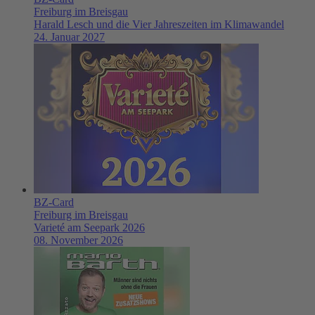
Freiburg im Breisgau
Harald Lesch und die Vier Jahreszeiten im Klimawandel
24. Januar 2027
BZ-Card
Freiburg im Breisgau
Varieté am Seepark 2026
08. November 2026