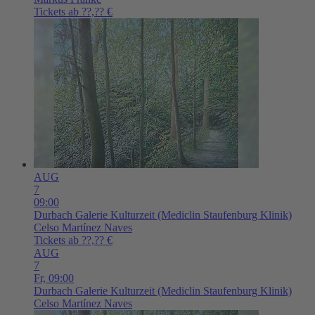
Tickets ab ??,?? €
AUG
7
09:00
Durbach
Galerie Kulturzeit (Mediclin Staufenburg Klinik)
Celso Martínez Naves
Tickets ab ??,?? €
AUG
7
Fr,
09:00
Durbach
Galerie Kulturzeit (Mediclin Staufenburg Klinik)
Celso Martínez Naves