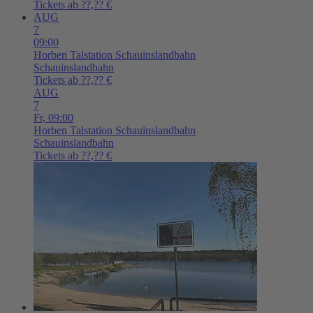
Tickets ab ??,?? €
AUG
7
09:00
Horben
Talstation Schauinslandbahn
Schauinslandbahn
Tickets ab ??,?? €
AUG
7
Fr,
09:00
Horben
Talstation Schauinslandbahn
Schauinslandbahn
Tickets ab ??,?? €