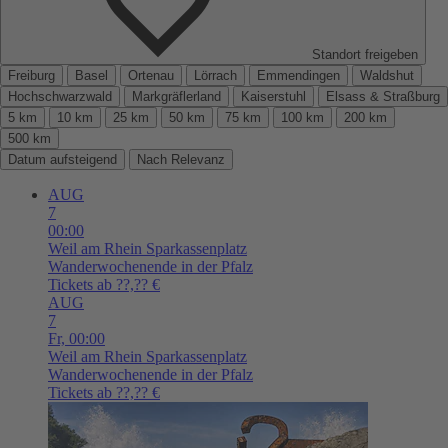
Standort freigeben
Freiburg
Basel
Ortenau
Lörrach
Emmendingen
Waldshut
Hochschwarzwald
Markgräflerland
Kaiserstuhl
Elsass & Straßburg
5 km
10 km
25 km
50 km
75 km
100 km
200 km
500 km
Datum aufsteigend
Nach Relevanz
AUG
7
00:00
Weil am Rhein
Sparkassenplatz
Wanderwochenende in der Pfalz
Tickets ab ??,?? €
AUG
7
Fr,
00:00
Weil am Rhein
Sparkassenplatz
Wanderwochenende in der Pfalz
Tickets ab ??,?? €