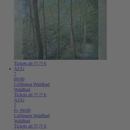
Tickets ab ??,?? €
AUG
7
09:00
Löffingen
Waldbad
Waldbad
Tickets ab ??,?? €
AUG
7
Fr,
09:00
Löffingen
Waldbad
Waldbad
Tickets ab ??,?? €