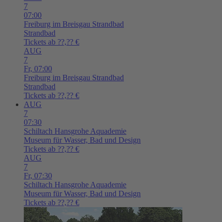
7
07:00
Freiburg im Breisgau
Strandbad
Strandbad
Tickets ab ??,?? €
AUG
7
Fr,
07:00
Freiburg im Breisgau
Strandbad
Strandbad
Tickets ab ??,?? €
AUG
7
07:30
Schiltach
Hansgrohe Aquademie
Museum für Wasser, Bad und Design
Tickets ab ??,?? €
AUG
7
Fr,
07:30
Schiltach
Hansgrohe Aquademie
Museum für Wasser, Bad und Design
Tickets ab ??,?? €