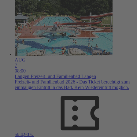
AUG
7
08:00
Langen
Freizeit- und Familienbad Langen
Freizeit- und Familienbad 2026 - Das Ticket berechtigt zum
einmaligen Eintritt in das Bad. Kein Wiedereintritt möglich.
ab 4,90 €