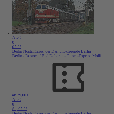
AUG
8
07:23
Berlin
Nostalgiezug der Dampflokfreunde Berlin
Berlin - Rostock / Bad Doberan - Ostsee-Express Molli
ab 79,00 €
AUG
8
Sa,
07:23
Berlin
Nostalgiezug der Dampflokfreunde Berlin