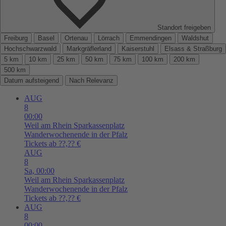
Standort freigeben
Freiburg
Basel
Ortenau
Lörrach
Emmendingen
Waldshut
Hochschwarzwald
Markgräflerland
Kaiserstuhl
Elsass & Straßburg
5 km
10 km
25 km
50 km
75 km
100 km
200 km
500 km
Datum aufsteigend
Nach Relevanz
AUG
8
00:00
Weil am Rhein
Sparkassenplatz
Wanderwochenende in der Pfalz
Tickets ab ??,?? €
AUG
8
Sa,
00:00
Weil am Rhein
Sparkassenplatz
Wanderwochenende in der Pfalz
Tickets ab ??,?? €
AUG
8
00:00