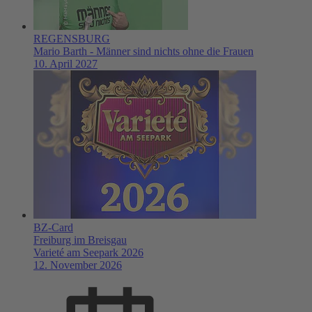
REGENSBURG
Mario Barth - Männer sind nichts ohne die Frauen
10. April 2027
BZ-Card
Freiburg im Breisgau
Varieté am Seepark 2026
12. November 2026