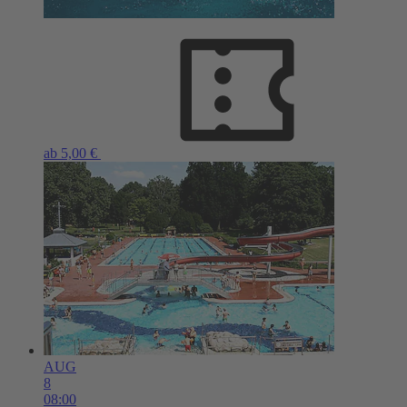
ab 5,00 €
AUG
8
08:00