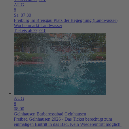
AUG
8
Sa,
07:30
Freiburg im Breisgau
Platz der Begegnung (Landwasser)
Wochenmarkt Landwasser
Tickets ab ??,?? €
AUG
8
08:00
Gelnhausen
Barbarossabad Gelnhausen
Freibad Gelnhausen 2026 - Das Ticket berechtigt zum
einmaligen Eintritt in das Bad. Kein Wiedereintritt möglich.