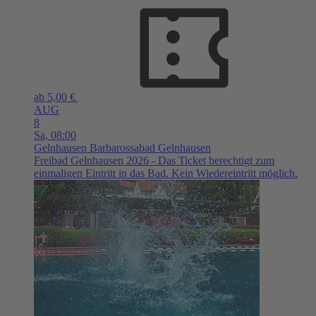
ab 5,00 €
AUG
8
Sa,
08:00
Gelnhausen
Barbarossabad Gelnhausen
Freibad Gelnhausen 2026 - Das Ticket berechtigt zum
einmaligen Eintritt in das Bad. Kein Wiedereintritt möglich.