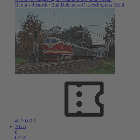
Berlin - Rostock / Bad Doberan - Ostsee-Express Molli
ab 79,00 €
AUG
8
07:30