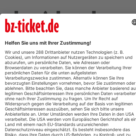
Deine Region. Deine Events.
BZ-Card
schnapp.de
Kontakt
Mediadaten
Datenschutz
Cookie-Einstellungen
Impressum
+49 761 496 8888
Tickethotline Mo–Fr: 9–12 Uhr
System