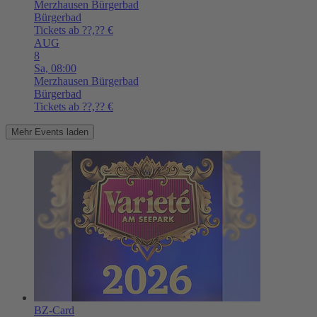
Merzhausen
Bürgerbad
Bürgerbad
Tickets ab ??,?? €
AUG
8
Sa,
08:00
Merzhausen
Bürgerbad
Bürgerbad
Tickets ab ??,?? €
Mehr Events laden
BZ-Card