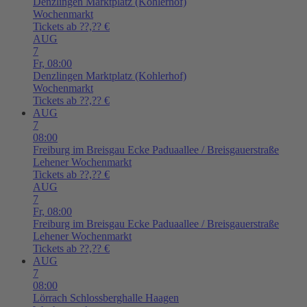
Denzlingen
Marktplatz (Kohlerhof)
Wochenmarkt
Tickets ab ??,?? €
AUG
7
Fr,
08:00
Denzlingen
Marktplatz (Kohlerhof)
Wochenmarkt
Tickets ab ??,?? €
AUG
7
08:00
Freiburg im Breisgau
Ecke Paduaallee / Breisgauerstraße
Lehener Wochenmarkt
Tickets ab ??,?? €
AUG
7
Fr,
08:00
Freiburg im Breisgau
Ecke Paduaallee / Breisgauerstraße
Lehener Wochenmarkt
Tickets ab ??,?? €
AUG
7
08:00
Lörrach
Schlossberghalle Haagen