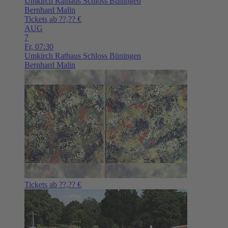
Umkirch
Rathaus Schloss Büningen
Bernhard Malin
Tickets ab ??,?? €
AUG
7
Fr,
07:30
Umkirch
Rathaus Schloss Büningen
Bernhard Malin
Tickets ab ??,?? €