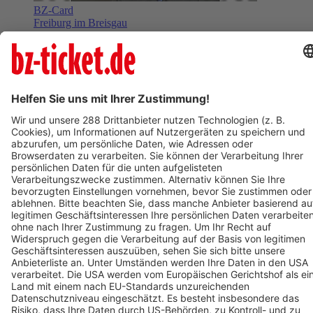
BZ-Card
Freiburg im Breisgau
MUNDOLOGIA: Peter Wohlleben live - Das geheime Leben
der Bäume
28. Januar 2027
Termin eintragen