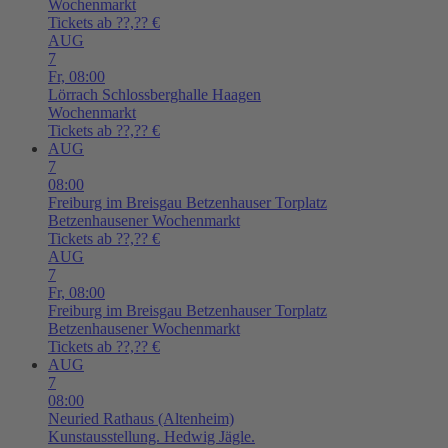
Wochenmarkt
Tickets ab ??,?? €
AUG
7
Fr,
08:00
Lörrach
Schlossberghalle Haagen
Wochenmarkt
Tickets ab ??,?? €
AUG
7
08:00
Freiburg im Breisgau
Betzenhauser Torplatz
Betzenhausener Wochenmarkt
Tickets ab ??,?? €
AUG
7
Fr,
08:00
Freiburg im Breisgau
Betzenhauser Torplatz
Betzenhausener Wochenmarkt
Tickets ab ??,?? €
AUG
7
08:00
Neuried
Rathaus (Altenheim)
Kunstausstellung. Hedwig Jägle.