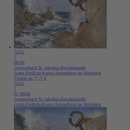
AUG
7
00:00
Gengenbach
St. Jakobus-Berglekapelle
Artist-Freilicht-Kunst-Ausstellung im Weinberg
Tickets ab ??,?? €
AUG
7
Fr,
00:00
Gengenbach
St. Jakobus-Berglekapelle
Artist-Freilicht-Kunst-Ausstellung im Weinberg