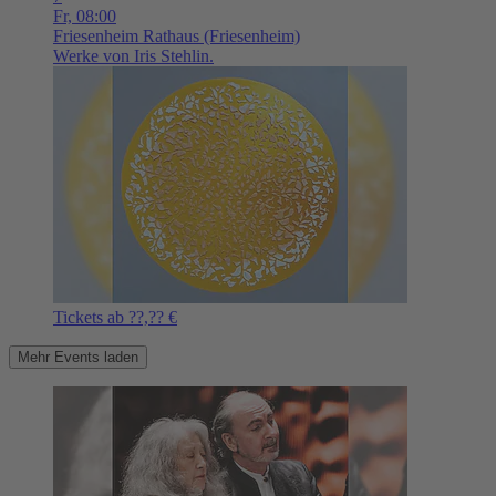
Fr,
08:00
Friesenheim
Rathaus (Friesenheim)
Werke von Iris Stehlin.
Tickets ab ??,?? €
Mehr Events laden