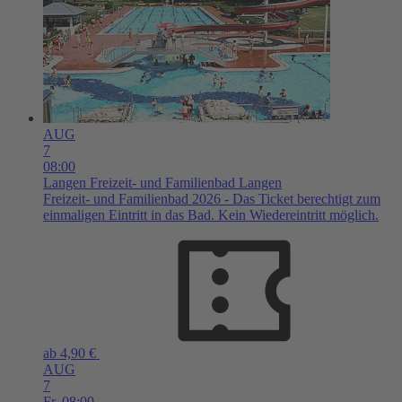
AUG
7
08:00
Langen
Freizeit- und Familienbad Langen
Freizeit- und Familienbad 2026 - Das Ticket berechtigt zum
einmaligen Eintritt in das Bad. Kein Wiedereintritt möglich.
ab 4,90 €
AUG
7
Fr,
08:00