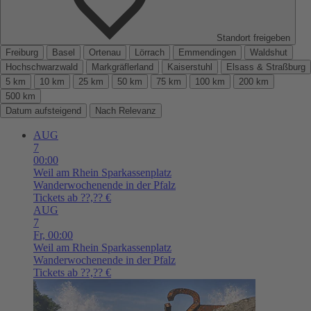
Standort freigeben
Freiburg
Basel
Ortenau
Lörrach
Emmendingen
Waldshut
Hochschwarzwald
Markgräflerland
Kaiserstuhl
Elsass & Straßburg
5 km
10 km
25 km
50 km
75 km
100 km
200 km
500 km
Datum aufsteigend
Nach Relevanz
AUG
7
00:00
Weil am Rhein
Sparkassenplatz
Wanderwochenende in der Pfalz
Tickets ab ??,?? €
AUG
7
Fr,
00:00
Weil am Rhein
Sparkassenplatz
Wanderwochenende in der Pfalz
Tickets ab ??,?? €