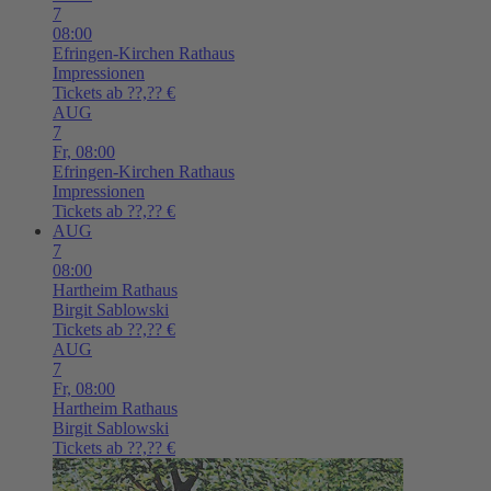
7
08:00
Efringen-Kirchen
Rathaus
Impressionen
Tickets ab ??,?? €
AUG
7
Fr,
08:00
Efringen-Kirchen
Rathaus
Impressionen
Tickets ab ??,?? €
AUG
7
08:00
Hartheim
Rathaus
Birgit Sablowski
Tickets ab ??,?? €
AUG
7
Fr,
08:00
Hartheim
Rathaus
Birgit Sablowski
Tickets ab ??,?? €