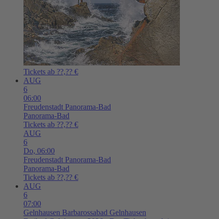
Tickets ab ??,?? €
AUG
6
06:00
Freudenstadt
Panorama-Bad
Panorama-Bad
Tickets ab ??,?? €
AUG
6
Do,
06:00
Freudenstadt
Panorama-Bad
Panorama-Bad
Tickets ab ??,?? €
AUG
6
07:00
Gelnhausen
Barbarossabad Gelnhausen