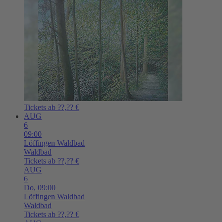
Tickets ab ??,?? €
AUG
6
09:00
Löffingen
Waldbad
Waldbad
Tickets ab ??,?? €
AUG
6
Do,
09:00
Löffingen
Waldbad
Waldbad
Tickets ab ??,?? €