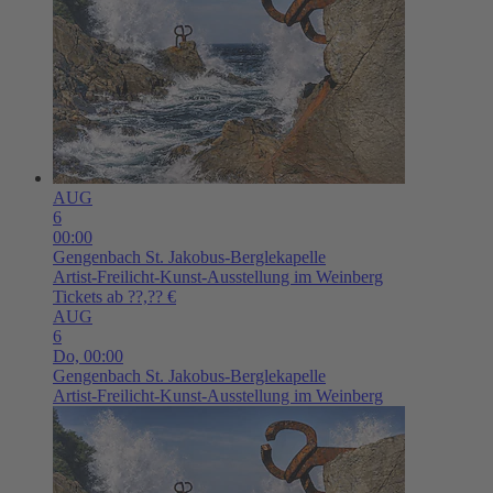
AUG
6
00:00
Gengenbach
St. Jakobus-Berglekapelle
Artist-Freilicht-Kunst-Ausstellung im Weinberg
Tickets ab ??,?? €
AUG
6
Do,
00:00
Gengenbach
St. Jakobus-Berglekapelle
Artist-Freilicht-Kunst-Ausstellung im Weinberg