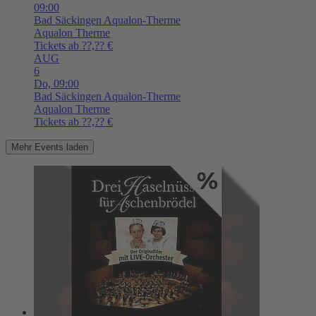
09:00
Bad Säckingen
Aqualon-Therme
Aqualon Therme
Tickets ab ??,?? €
AUG
6
Do,
09:00
Bad Säckingen
Aqualon-Therme
Aqualon Therme
Tickets ab ??,?? €
Mehr Events laden