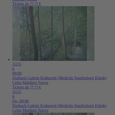
Tickets ab ??,?? €
AUG
6
09:00
Durbach
Galerie Kulturzeit (Mediclin Staufenburg Klinik)
Celso Martínez Naves
Tickets ab ??,?? €
AUG
6
Do,
09:00
Durbach
Galerie Kulturzeit (Mediclin Staufenburg Klinik)
Celso Martínez Naves