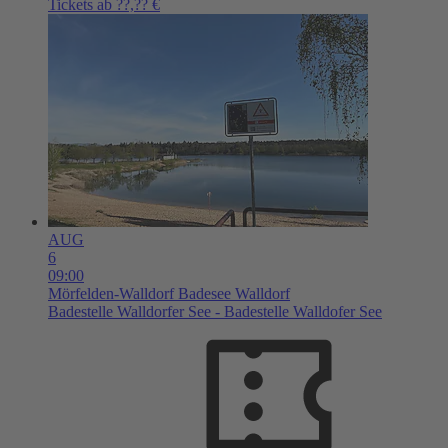
Tickets ab ??,?? €
AUG
6
09:00
Mörfelden-Walldorf
Badesee Walldorf
Badestelle Walldorfer See - Badestelle Walldofer See