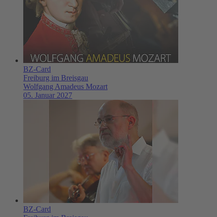
BZ-Card
Freiburg im Breisgau
Wolfgang Amadeus Mozart
05. Januar 2027
BZ-Card