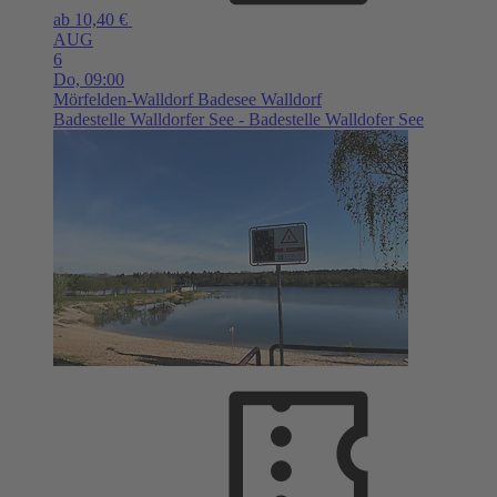
ab 10,40 €
AUG
6
Do,
09:00
Mörfelden-Walldorf
Badesee Walldorf
Badestelle Walldorfer See - Badestelle Walldofer See