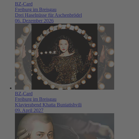
BZ-Card
Freiburg im Breisgau
Drei Haselnüsse für Aschenbrödel
06. Dezember 2026
BZ-Card
Freiburg im Breisgau
Klavierabend Khatia Buniatishvili
09. April 2027