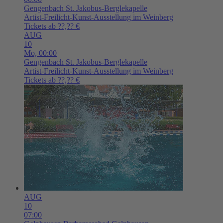
Gengenbach
St. Jakobus-Berglekapelle
Artist-Freilicht-Kunst-Ausstellung im Weinberg
Tickets ab ??,?? €
AUG
10
Mo,
00:00
Gengenbach
St. Jakobus-Berglekapelle
Artist-Freilicht-Kunst-Ausstellung im Weinberg
Tickets ab ??,?? €
AUG
10
07:00