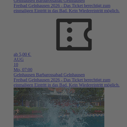
Gelnhausen
Barbarossabad Gelnhausen
Freibad Gelnhausen 2026 - Das Ticket berechtigt zum
einmaligen Eintritt in das Bad. Kein Wiedereintritt möglich.
ab 5,00 €
AUG
10
Mo,
07:00
Gelnhausen
Barbarossabad Gelnhausen
Freibad Gelnhausen 2026 - Das Ticket berechtigt zum
einmaligen Eintritt in das Bad. Kein Wiedereintritt möglich.