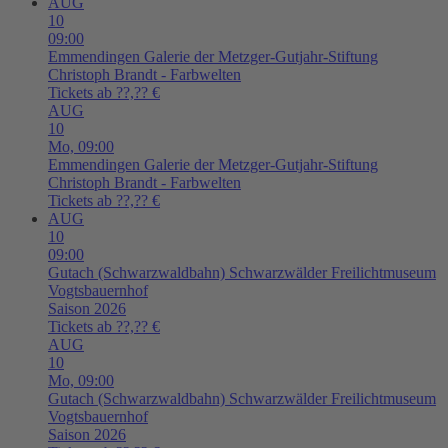
AUG
10
09:00
Emmendingen
Galerie der Metzger-Gutjahr-Stiftung
Christoph Brandt - Farbwelten
Tickets ab ??,?? €
AUG
10
Mo,
09:00
Emmendingen
Galerie der Metzger-Gutjahr-Stiftung
Christoph Brandt - Farbwelten
Tickets ab ??,?? €
AUG
10
09:00
Gutach (Schwarzwaldbahn)
Schwarzwälder Freilichtmuseum
Vogtsbauernhof
Saison 2026
Tickets ab ??,?? €
AUG
10
Mo,
09:00
Gutach (Schwarzwaldbahn)
Schwarzwälder Freilichtmuseum
Vogtsbauernhof
Saison 2026