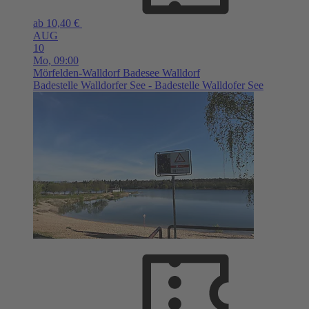
ab 10,40 €
AUG
10
Mo,
09:00
Mörfelden-Walldorf
Badesee Walldorf
Badestelle Walldorfer See - Badestelle Walldofer See