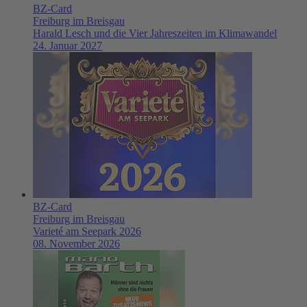
BZ-Card
Freiburg im Breisgau
Harald Lesch und die Vier Jahreszeiten im Klimawandel
24. Januar 2027
BZ-Card
Freiburg im Breisgau
Varieté am Seepark 2026
08. November 2026