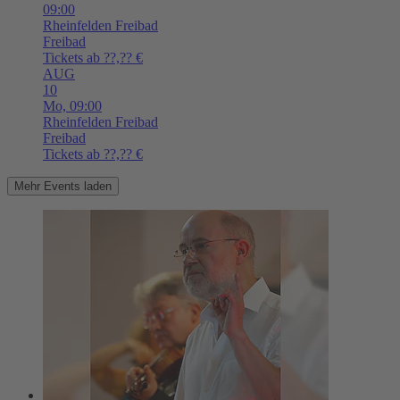
09:00
Rheinfelden
Freibad
Freibad
Tickets ab ??,?? €
AUG
10
Mo,
09:00
Rheinfelden
Freibad
Freibad
Tickets ab ??,?? €
Mehr Events laden