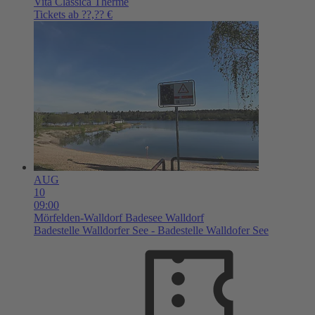
Vita Classica Therme
Tickets ab ??,?? €
AUG
10
09:00
Mörfelden-Walldorf
Badesee Walldorf
Badestelle Walldorfer See - Badestelle Walldofer See