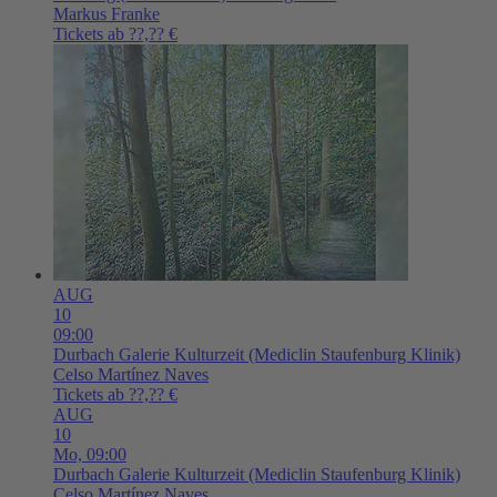
Markus Franke
Tickets ab ??,?? €
AUG
10
09:00
Durbach
Galerie Kulturzeit (Mediclin Staufenburg Klinik)
Celso Martínez Naves
Tickets ab ??,?? €
AUG
10
Mo,
09:00
Durbach
Galerie Kulturzeit (Mediclin Staufenburg Klinik)
Celso Martínez Naves