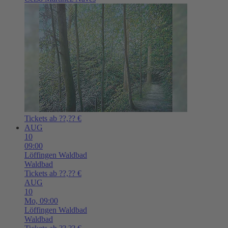
Tickets ab ??,?? €
AUG
10
09:00
Löffingen
Waldbad
Waldbad
Tickets ab ??,?? €
AUG
10
Mo,
09:00
Löffingen
Waldbad
Waldbad