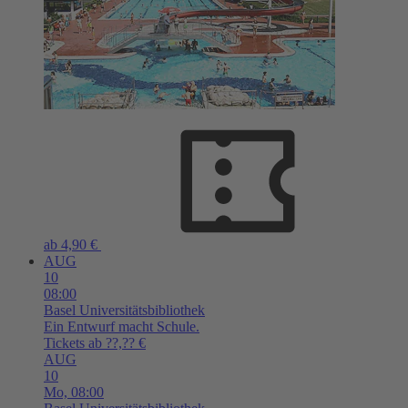
ab 4,90 €
AUG
10
08:00
Basel
Universitätsbibliothek
Ein Entwurf macht Schule.
Tickets ab ??,?? €
AUG
10
Mo,
08:00