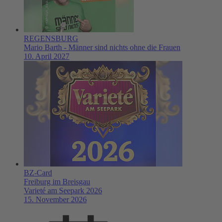
REGENSBURG
Mario Barth - Männer sind nichts ohne die Frauen
10. April 2027
BZ-Card
Freiburg im Breisgau
Varieté am Seepark 2026
15. November 2026