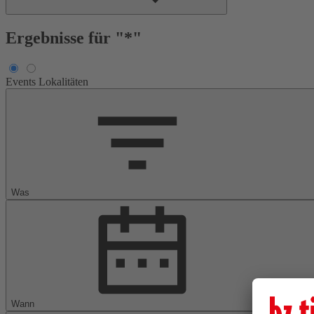
Ergebnisse für "*"
Events
Lokalitäten
Was
Wann