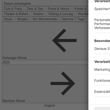
Datum aufsteigend
Club & Party
Dies & Das
Feste & Hocks
Kinder & Jugend
Kino
Theater & Bühne
Vereine
Vortrag & Lesung
Wanderungen
Heute
Morgen
Am Wochenende
Nächste 7 Tage
Vorheriger Monat
Nächster Monat