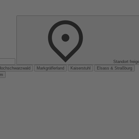
Standort freig
Hochschwarzwald
Markgräflerland
Kaiserstuhl
Elsass & Straßburg
km