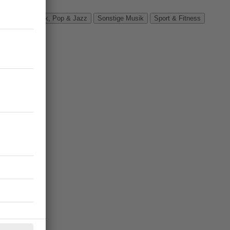
Verbände
Rock, Pop & Jazz
Sonstige Musik
Sport & Fitness