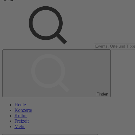
Finden
Heute
Konzerte
Kultur
Freizeit
Mehr