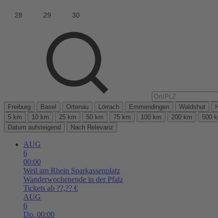
Freiburg
Basel
Ortenau
Lörrach
Emmendingen
Waldshut
5 km
10 km
25 km
50 km
75 km
100 km
200 km
500 
Datum aufsteigend
Nach Relevanz
AUG
6
00:00
Weil am Rhein
Sparkassenplatz
Wanderwochenende in der Pfalz
Tickets ab ??,?? €
AUG
6
Do,
00:00