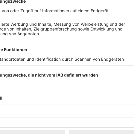
Klassik
Kunst & Museen
Märkte & Messen
Narretei
Politik & 