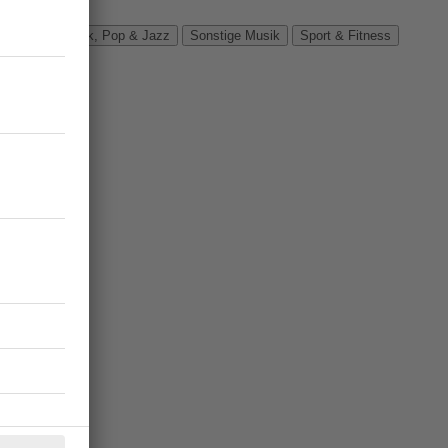
Verbände
Rock, Pop & Jazz
Sonstige Musik
Sport & Fitness