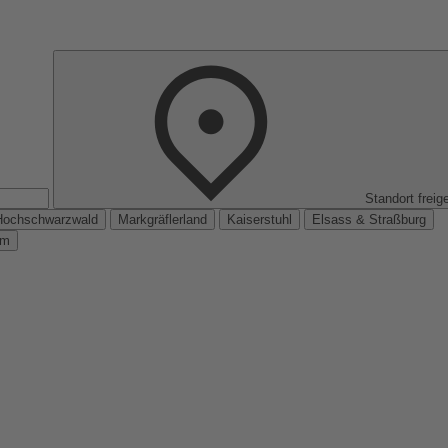
Standort freig
Hochschwarzwald
Markgräflerland
Kaiserstuhl
Elsass & Straßburg
km