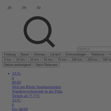
Freiburg
Basel
Ortenau
Lörrach
Emmendingen
Waldshut
5 km
10 km
25 km
50 km
75 km
100 km
200 km
500 
Datum aufsteigend
Nach Relevanz
AUG
6
00:00
Weil am Rhein
Sparkassenplatz
Wanderwochenende in der Pfalz
Tickets ab ??,?? €
AUG
6
Do,
00:00