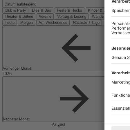
Datum aufsteigend
Club & Party
Dies & Das
Feste & Hocks
Kinder & Jugend
Kino
Theater & Bühne
Vereine
Vortrag & Lesung
Wanderungen
Heute
Morgen
Am Wochenende
Nächste 7 Tage
Vorheriger Monat
Nächster Monat