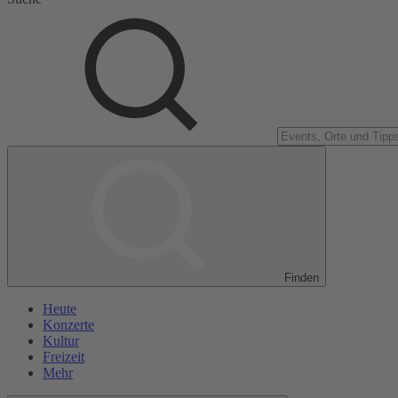
Finden
Heute
Konzerte
Kultur
Freizeit
Mehr