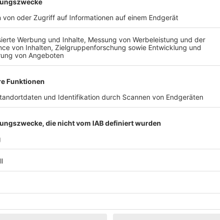
Klassik
Kunst & Museen
Märkte & Messen
Narretei
Politik & 