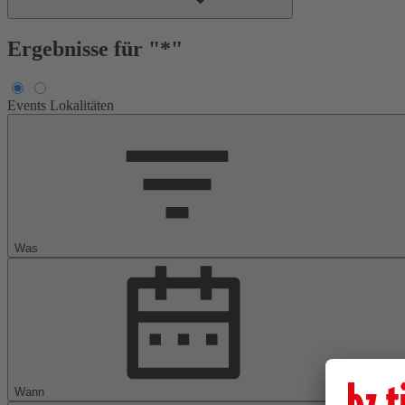
Ergebnisse für "*"
Events
Lokalitäten
Was
Wann