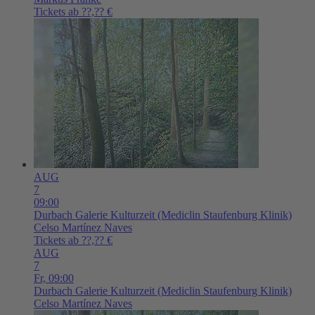
Tickets ab ??,?? €
AUG
7
09:00
Durbach
Galerie Kulturzeit (Mediclin Staufenburg Klinik)
Celso Martínez Naves
Tickets ab ??,?? €
AUG
7
Fr,
09:00
Durbach
Galerie Kulturzeit (Mediclin Staufenburg Klinik)
Celso Martínez Naves