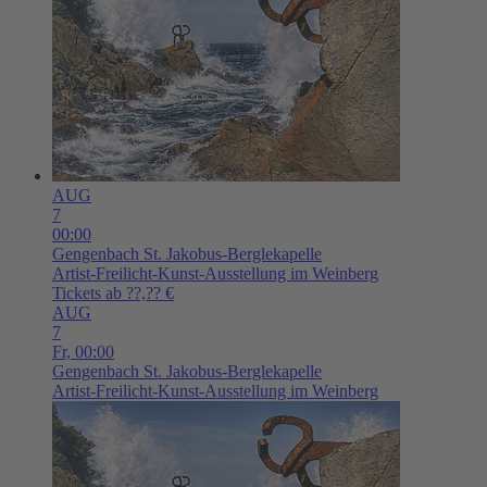
AUG
7
00:00
Gengenbach
St. Jakobus-Berglekapelle
Artist-Freilicht-Kunst-Ausstellung im Weinberg
Tickets ab ??,?? €
AUG
7
Fr,
00:00
Gengenbach
St. Jakobus-Berglekapelle
Artist-Freilicht-Kunst-Ausstellung im Weinberg