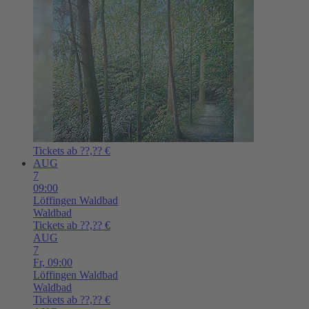
Tickets ab ??,?? €
AUG
7
09:00
Löffingen
Waldbad
Waldbad
Tickets ab ??,?? €
AUG
7
Fr,
09:00
Löffingen
Waldbad
Waldbad
Tickets ab ??,?? €