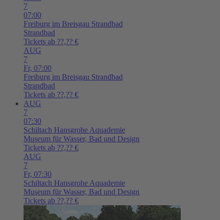
7
07:00
Freiburg im Breisgau
Strandbad
Strandbad
Tickets ab ??,?? €
AUG
7
Fr,
07:00
Freiburg im Breisgau
Strandbad
Strandbad
Tickets ab ??,?? €
AUG
7
07:30
Schiltach
Hansgrohe Aquademie
Museum für Wasser, Bad und Design
Tickets ab ??,?? €
AUG
7
Fr,
07:30
Schiltach
Hansgrohe Aquademie
Museum für Wasser, Bad und Design
Tickets ab ??,?? €