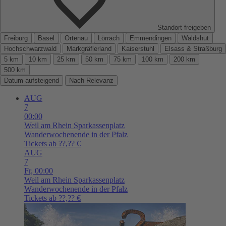
Standort freigeben
Freiburg
Basel
Ortenau
Lörrach
Emmendingen
Waldshut
Hochschwarzwald
Markgräflerland
Kaiserstuhl
Elsass & Straßburg
5 km
10 km
25 km
50 km
75 km
100 km
200 km
500 km
Datum aufsteigend
Nach Relevanz
AUG
7
00:00
Weil am Rhein
Sparkassenplatz
Wanderwochenende in der Pfalz
Tickets ab ??,?? €
AUG
7
Fr,
00:00
Weil am Rhein
Sparkassenplatz
Wanderwochenende in der Pfalz
Tickets ab ??,?? €