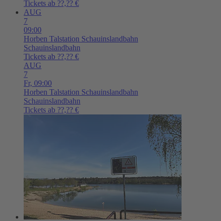
Tickets ab ??,?? €
AUG
7
09:00
Horben
Talstation Schauinslandbahn
Schauinslandbahn
Tickets ab ??,?? €
AUG
7
Fr,
09:00
Horben
Talstation Schauinslandbahn
Schauinslandbahn
Tickets ab ??,?? €