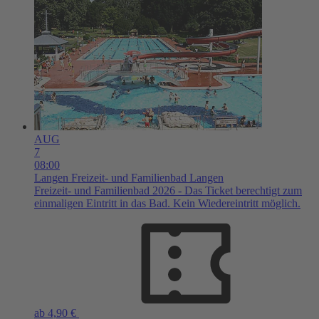
AUG
7
08:00
Langen
Freizeit- und Familienbad Langen
Freizeit- und Familienbad 2026 - Das Ticket berechtigt zum
einmaligen Eintritt in das Bad. Kein Wiedereintritt möglich.
ab 4,90 €