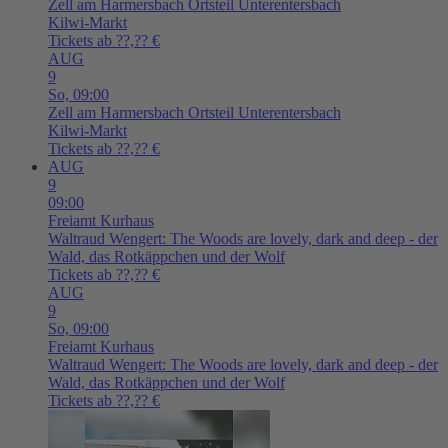
Zell am Harmersbach
Ortsteil Unterentersbach
Kilwi-Markt
Tickets ab ??,?? €
AUG
9
So,
09:00
Zell am Harmersbach
Ortsteil Unterentersbach
Kilwi-Markt
Tickets ab ??,?? €
AUG
9
09:00
Freiamt
Kurhaus
Waltraud Wengert: The Woods are lovely, dark and deep - der
Wald, das Rotkäppchen und der Wolf
Tickets ab ??,?? €
AUG
9
So,
09:00
Freiamt
Kurhaus
Waltraud Wengert: The Woods are lovely, dark and deep - der
Wald, das Rotkäppchen und der Wolf
Tickets ab ??,?? €