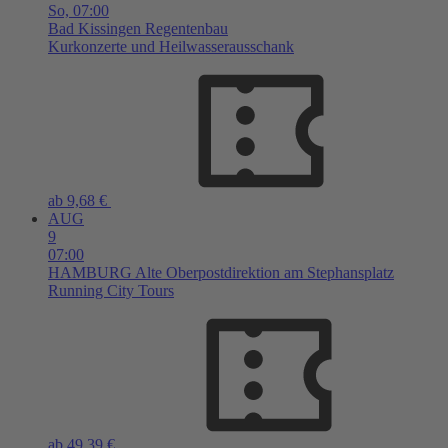
So,
07:00
Bad Kissingen
Regentenbau
Kurkonzerte und Heilwasserausschank
ab 9,68 €
AUG
9
07:00
HAMBURG
Alte Oberpostdirektion am Stephansplatz
Running City Tours
ab 49,39 €