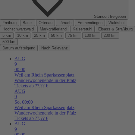
Standort freigeben
Freiburg
Basel
Ortenau
Lörrach
Emmendingen
Waldshut
Hochschwarzwald
Markgräflerland
Kaiserstuhl
Elsass & Straßburg
5 km
10 km
25 km
50 km
75 km
100 km
200 km
500 km
Datum aufsteigend
Nach Relevanz
AUG
9
00:00
Weil am Rhein
Sparkassenplatz
Wanderwochenende in der Pfalz
Tickets ab ??,?? €
AUG
9
So,
00:00
Weil am Rhein
Sparkassenplatz
Wanderwochenende in der Pfalz
Tickets ab ??,?? €
AUG
9
00:00