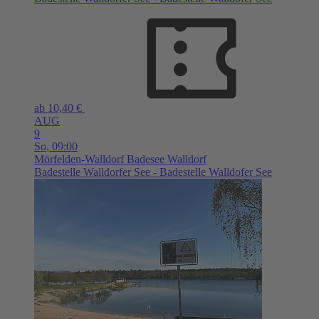
ab 10,40 €
AUG
9
So,
09:00
Mörfelden-Walldorf
Badesee Walldorf
Badestelle Walldorfer See - Badestelle Walldofer See