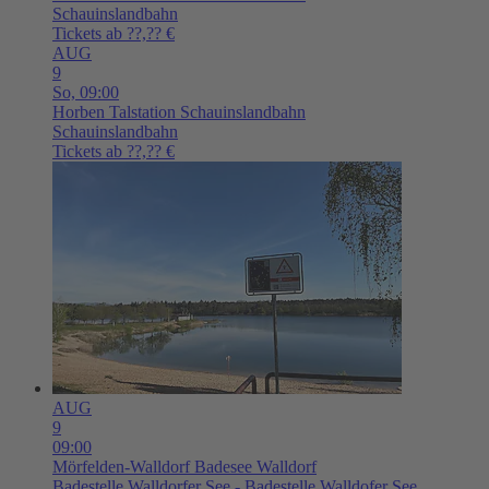
Schauinslandbahn
Tickets ab ??,?? €
AUG
9
So,
09:00
Horben
Talstation Schauinslandbahn
Schauinslandbahn
Tickets ab ??,?? €
AUG
9
09:00
Mörfelden-Walldorf
Badesee Walldorf
Badestelle Walldorfer See - Badestelle Walldofer See