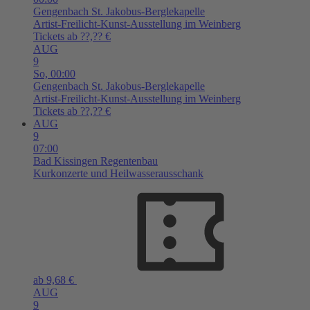
Gengenbach
St. Jakobus-Berglekapelle
Artist-Freilicht-Kunst-Ausstellung im Weinberg
Tickets ab ??,?? €
AUG
9
So,
00:00
Gengenbach
St. Jakobus-Berglekapelle
Artist-Freilicht-Kunst-Ausstellung im Weinberg
Tickets ab ??,?? €
AUG
9
07:00
Bad Kissingen
Regentenbau
Kurkonzerte und Heilwasserausschank
ab 9,68 €
AUG
9