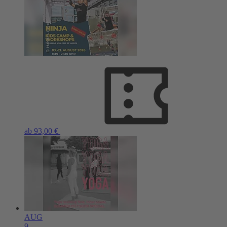
ab 93,00 €
AUG
9