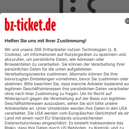
ab 18,00 €
AUG
9
So,
09:00
ST.PAUL IM LAVANTTAL
Johannesberg
St. Pauler Waldgeschichten - Vivaldi der Waldwal - Ticket
zum Mars
ab 18,00 €
AUG
9
09:00
OBERHAUSEN
OBEX | Oberhausen
POLAR EXPERIENCE - Die immersive Ausstellung