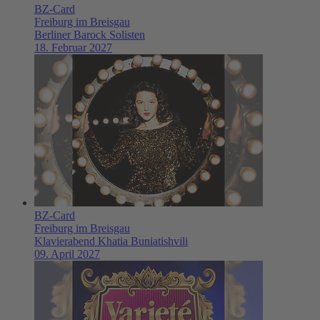
BZ-Card
Freiburg im Breisgau
Berliner Barock Solisten
18. Februar 2027
BZ-Card
Freiburg im Breisgau
Klavierabend Khatia Buniatishvili
09. April 2027