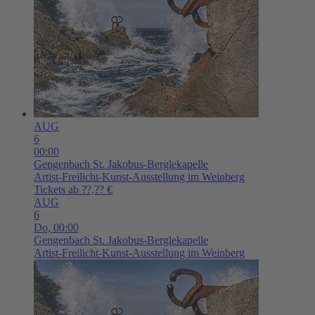
AUG
6
00:00
Gengenbach
St. Jakobus-Berglekapelle
Artist-Freilicht-Kunst-Ausstellung im Weinberg
Tickets ab ??,?? €
AUG
6
Do,
00:00
Gengenbach
St. Jakobus-Berglekapelle
Artist-Freilicht-Kunst-Ausstellung im Weinberg