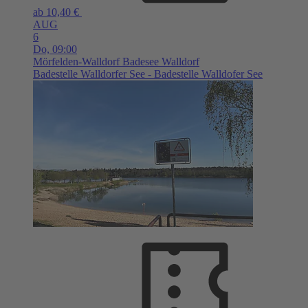
ab 10,40 €
AUG
6
Do,
09:00
Mörfelden-Walldorf
Badesee Walldorf
Badestelle Walldorfer See - Badestelle Walldofer See