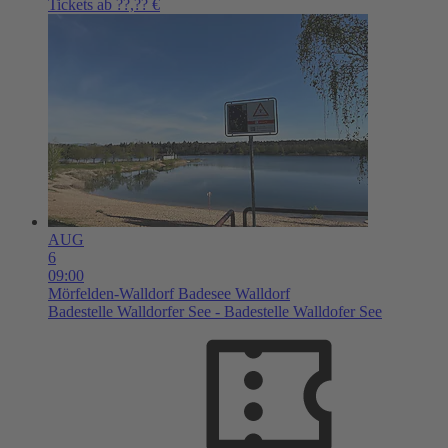
Tickets ab ??,?? €
AUG
6
09:00
Mörfelden-Walldorf
Badesee Walldorf
Badestelle Walldorfer See - Badestelle Walldofer See