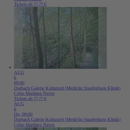
Tickets ab ??,?? €
AUG
6
09:00
Durbach
Galerie Kulturzeit (Mediclin Staufenburg Klinik)
Celso Martínez Naves
Tickets ab ??,?? €
AUG
6
Do,
09:00
Durbach
Galerie Kulturzeit (Mediclin Staufenburg Klinik)
Celso Martínez Naves