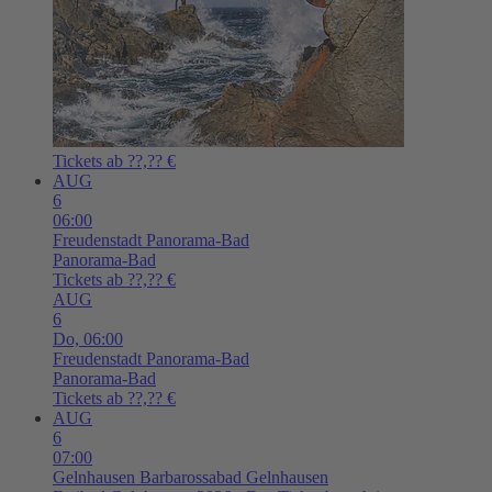
Tickets ab ??,?? €
AUG
6
06:00
Freudenstadt
Panorama-Bad
Panorama-Bad
Tickets ab ??,?? €
AUG
6
Do,
06:00
Freudenstadt
Panorama-Bad
Panorama-Bad
Tickets ab ??,?? €
AUG
6
07:00
Gelnhausen
Barbarossabad Gelnhausen