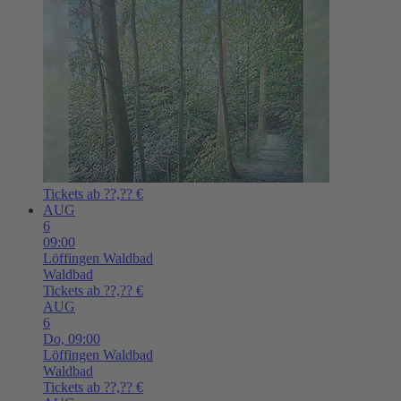
Tickets ab ??,?? €
AUG
6
09:00
Löffingen
Waldbad
Waldbad
Tickets ab ??,?? €
AUG
6
Do,
09:00
Löffingen
Waldbad
Waldbad
Tickets ab ??,?? €