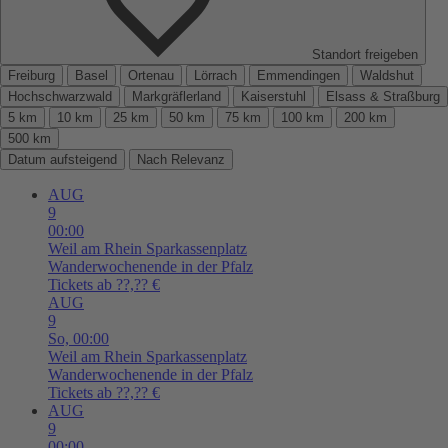
Standort freigeben
Freiburg
Basel
Ortenau
Lörrach
Emmendingen
Waldshut
Hochschwarzwald
Markgräflerland
Kaiserstuhl
Elsass & Straßburg
5 km
10 km
25 km
50 km
75 km
100 km
200 km
500 km
Datum aufsteigend
Nach Relevanz
AUG
9
00:00
Weil am Rhein
Sparkassenplatz
Wanderwochenende in der Pfalz
Tickets ab ??,?? €
AUG
9
So,
00:00
Weil am Rhein
Sparkassenplatz
Wanderwochenende in der Pfalz
Tickets ab ??,?? €
AUG
9
00:00