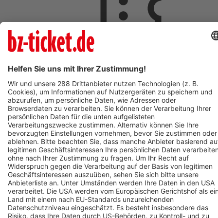
ab 18,00 €
AUG
9
So,
09:00
ST.PAUL IM LAVANTTAL
Johannesberg
St. Pauler Waldgeschichten - Vivaldi der Waldwal - Ticket
zum Mars
ab 18,00 €
AUG
9
09:00
OBERHAUSEN
OBEX | Oberhausen
POLAR EXPERIENCE - Die immersive Ausstellung