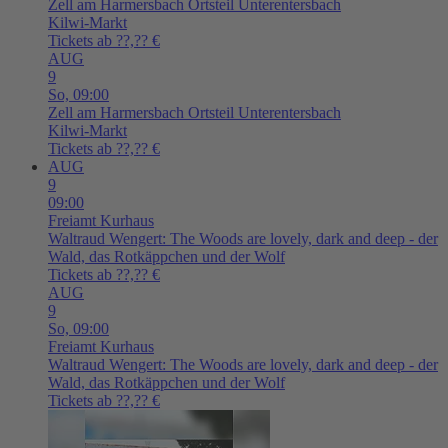
Zell am Harmersbach
Ortsteil Unterentersbach
Kilwi-Markt
Tickets ab ??,?? €
AUG
9
So,
09:00
Zell am Harmersbach
Ortsteil Unterentersbach
Kilwi-Markt
Tickets ab ??,?? €
AUG
9
09:00
Freiamt
Kurhaus
Waltraud Wengert: The Woods are lovely, dark and deep - der
Wald, das Rotkäppchen und der Wolf
Tickets ab ??,?? €
AUG
9
So,
09:00
Freiamt
Kurhaus
Waltraud Wengert: The Woods are lovely, dark and deep - der
Wald, das Rotkäppchen und der Wolf
Tickets ab ??,?? €