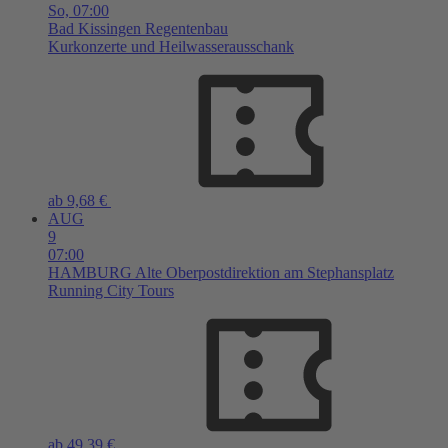
So,
07:00
Bad Kissingen
Regentenbau
Kurkonzerte und Heilwasserausschank
ab 9,68 €
AUG
9
07:00
HAMBURG
Alte Oberpostdirektion am Stephansplatz
Running City Tours
ab 49,39 €