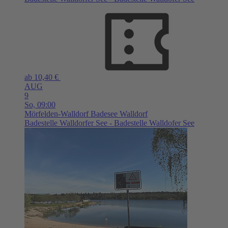
ab 10,40 €
AUG
9
So,
09:00
Mörfelden-Walldorf
Badesee Walldorf
Badestelle Walldorfer See - Badestelle Walldofer See