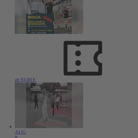
ab 93,00 €
AUG
9