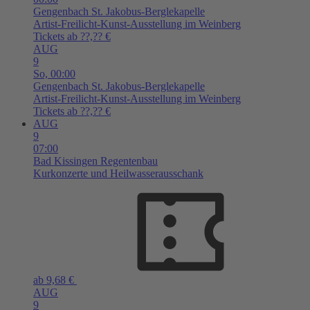
Gengenbach
St. Jakobus-Berglekapelle
Artist-Freilicht-Kunst-Ausstellung im Weinberg
Tickets ab ??,?? €
AUG
9
So,
00:00
Gengenbach
St. Jakobus-Berglekapelle
Artist-Freilicht-Kunst-Ausstellung im Weinberg
Tickets ab ??,?? €
AUG
9
07:00
Bad Kissingen
Regentenbau
Kurkonzerte und Heilwasserausschank
ab 9,68 €
AUG
9