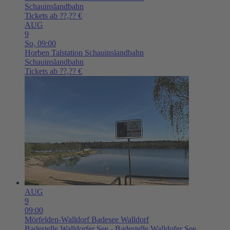
Schauinslandbahn
Tickets ab ??,?? €
AUG
9
So,
09:00
Horben
Talstation Schauinslandbahn
Schauinslandbahn
Tickets ab ??,?? €
AUG
9
09:00
Mörfelden-Walldorf
Badesee Walldorf
Badestelle Walldorfer See - Badestelle Walldofer See