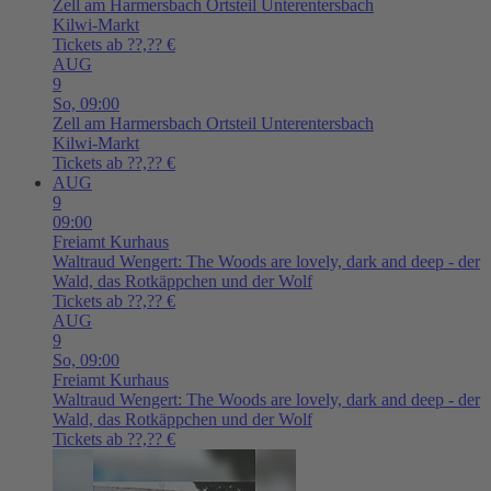
Zell am Harmersbach
Ortsteil Unterentersbach
Kilwi-Markt
Tickets ab ??,?? €
AUG
9
So,
09:00
Zell am Harmersbach
Ortsteil Unterentersbach
Kilwi-Markt
Tickets ab ??,?? €
AUG
9
09:00
Freiamt
Kurhaus
Waltraud Wengert: The Woods are lovely, dark and deep - der
Wald, das Rotkäppchen und der Wolf
Tickets ab ??,?? €
AUG
9
So,
09:00
Freiamt
Kurhaus
Waltraud Wengert: The Woods are lovely, dark and deep - der
Wald, das Rotkäppchen und der Wolf
Tickets ab ??,?? €