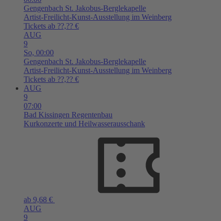
Gengenbach
St. Jakobus-Berglekapelle
Artist-Freilicht-Kunst-Ausstellung im Weinberg
Tickets ab ??,?? €
AUG
9
So,
00:00
Gengenbach
St. Jakobus-Berglekapelle
Artist-Freilicht-Kunst-Ausstellung im Weinberg
Tickets ab ??,?? €
AUG
9
07:00
Bad Kissingen
Regentenbau
Kurkonzerte und Heilwasserausschank
ab 9,68 €
AUG
9