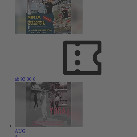
ab 93,00 €
AUG
9