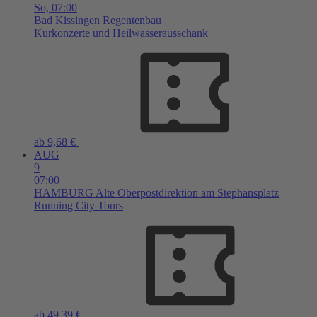
So,
07:00
Bad Kissingen
Regentenbau
Kurkonzerte und Heilwasserausschank
ab 9,68 €
AUG
9
07:00
HAMBURG
Alte Oberpostdirektion am Stephansplatz
Running City Tours
ab 49,39 €