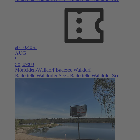
ab 10,40 €
AUG
9
So,
09:00
Mörfelden-Walldorf
Badesee Walldorf
Badestelle Walldorfer See - Badestelle Walldofer See