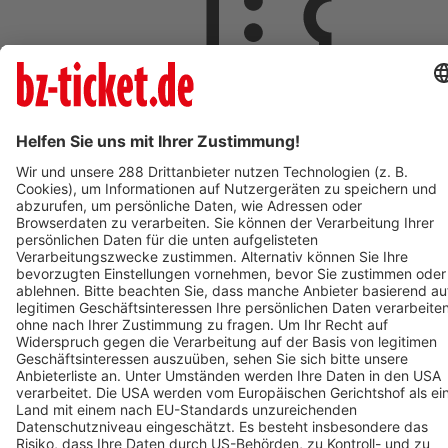
ab 18,00 €
AUG
9
So,
09:00
ST.PAUL IM LAVANTTAL
Johannesberg
St. Pauler Waldgeschichten - Vivaldi der Waldwal - Ticket
zum Mars
ab 18,00 €
AUG
9
09:00
OBERHAUSEN
OBEX | Oberhausen
POLAR EXPERIENCE - Die immersive Ausstellung