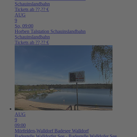
Schauinslandbahn
Tickets ab ??,?? €
AUG
9
So,
09:00
Horben
Talstation Schauinslandbahn
Schauinslandbahn
Tickets ab ??,?? €
AUG
9
09:00
Mörfelden-Walldorf
Badesee Walldorf
Badestelle Walldorfer See - Badestelle Walldofer See