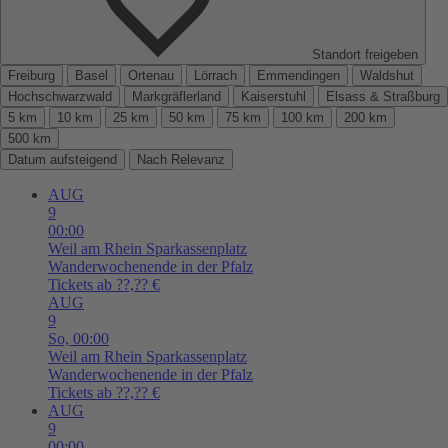
Standort freigeben
Freiburg
Basel
Ortenau
Lörrach
Emmendingen
Waldshut
Hochschwarzwald
Markgräflerland
Kaiserstuhl
Elsass & Straßburg
5 km
10 km
25 km
50 km
75 km
100 km
200 km
500 km
Datum aufsteigend
Nach Relevanz
AUG
9
00:00
Weil am Rhein
Sparkassenplatz
Wanderwochenende in der Pfalz
Tickets ab ??,?? €
AUG
9
So,
00:00
Weil am Rhein
Sparkassenplatz
Wanderwochenende in der Pfalz
Tickets ab ??,?? €
AUG
9
00:00