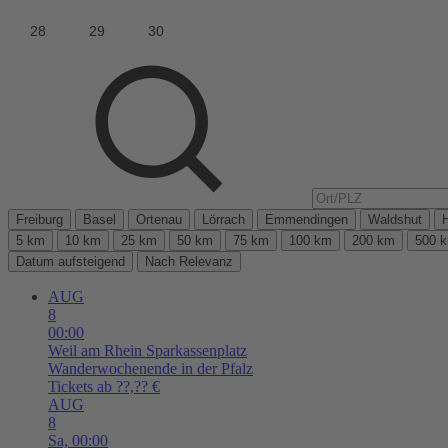
Freiburg
Basel
Ortenau
Lörrach
Emmendingen
Waldshut
5 km
10 km
25 km
50 km
75 km
100 km
200 km
500 
Datum aufsteigend
Nach Relevanz
AUG
8
00:00
Weil am Rhein
Sparkassenplatz
Wanderwochenende in der Pfalz
Tickets ab ??,?? €
AUG
8
Sa,
00:00