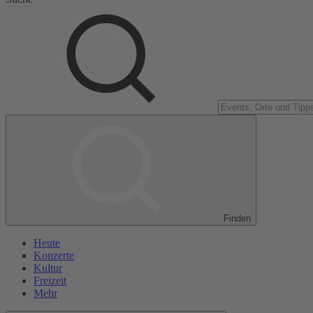
Finden
Heute
Konzerte
Kultur
Freizeit
Mehr