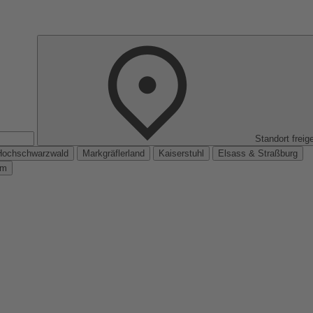
Standort freig
Hochschwarzwald
Markgräflerland
Kaiserstuhl
Elsass & Straßburg
km