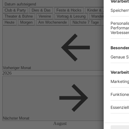
Datum aufsteigend
Club & Party
Dies & Das
Feste & Hocks
Kinder & Jugend
Kino
Theater & Bühne
Vereine
Vortrag & Lesung
Wanderungen
Heute
Morgen
Am Wochenende
Nächste 7 Tage
Vorheriger Monat
Nächster Monat