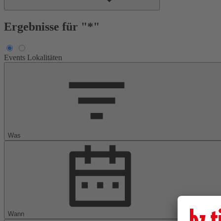
Ergebnisse für "*"
Events
Lokalitäten
Was
Wann