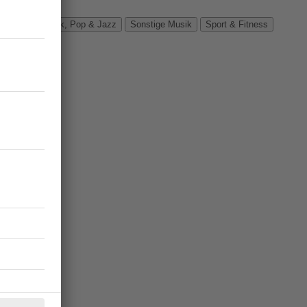
Verbände
Rock, Pop & Jazz
Sonstige Musik
Sport & Fitness