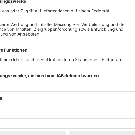
Klassik
Kunst & Museen
Märkte & Messen
Narretei
Politik & 