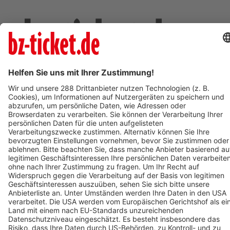
Deine Region. Deine Events.
BZ-Card
schnapp.de
Kontakt
Mediadaten
Datenschutz
Cookie-Einstellungen
Impressum
+49 761 496 8888
Tickethotline Mo–Fr: 9–12 Uhr
System