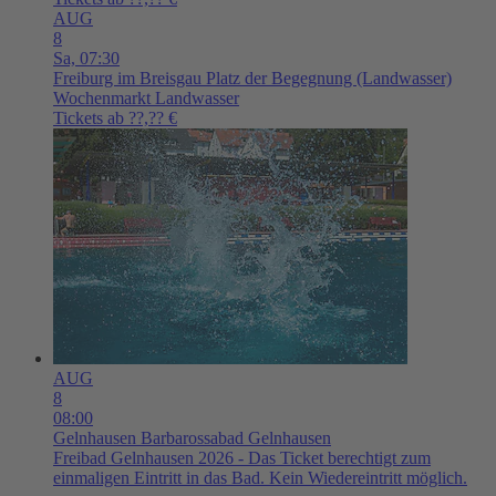
AUG
8
Sa,
07:30
Freiburg im Breisgau
Platz der Begegnung (Landwasser)
Wochenmarkt Landwasser
Tickets ab ??,?? €
AUG
8
08:00
Gelnhausen
Barbarossabad Gelnhausen
Freibad Gelnhausen 2026 - Das Ticket berechtigt zum
einmaligen Eintritt in das Bad. Kein Wiedereintritt möglich.