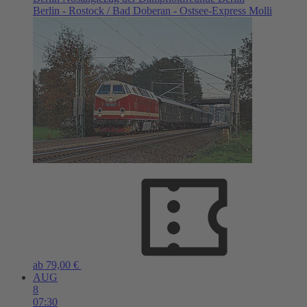
Berlin - Rostock / Bad Doberan - Ostsee-Express Molli
ab 79,00 €
AUG
8
07:30