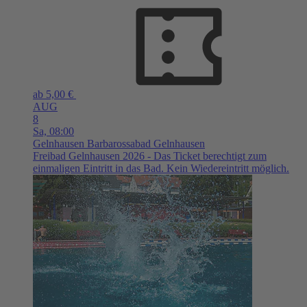
ab 5,00 €
AUG
8
Sa,
08:00
Gelnhausen
Barbarossabad Gelnhausen
Freibad Gelnhausen 2026 - Das Ticket berechtigt zum
einmaligen Eintritt in das Bad. Kein Wiedereintritt möglich.