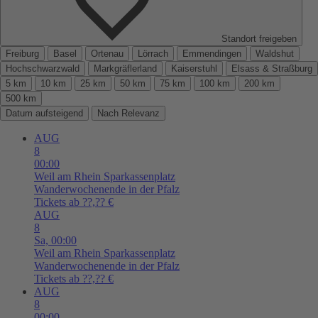
Standort freigeben
Freiburg
Basel
Ortenau
Lörrach
Emmendingen
Waldshut
Hochschwarzwald
Markgräflerland
Kaiserstuhl
Elsass & Straßburg
5 km
10 km
25 km
50 km
75 km
100 km
200 km
500 km
Datum aufsteigend
Nach Relevanz
AUG
8
00:00
Weil am Rhein
Sparkassenplatz
Wanderwochenende in der Pfalz
Tickets ab ??,?? €
AUG
8
Sa,
00:00
Weil am Rhein
Sparkassenplatz
Wanderwochenende in der Pfalz
Tickets ab ??,?? €
AUG
8
00:00