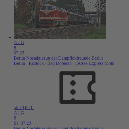
AUG
8
07:23
Berlin
Nostalgiezug der Dampflokfreunde Berlin
Berlin - Rostock / Bad Doberan - Ostsee-Express Molli
ab 79,00 €
AUG
8
Sa,
07:23
Berlin
Nostalgiezug der Dampflokfreunde Berlin