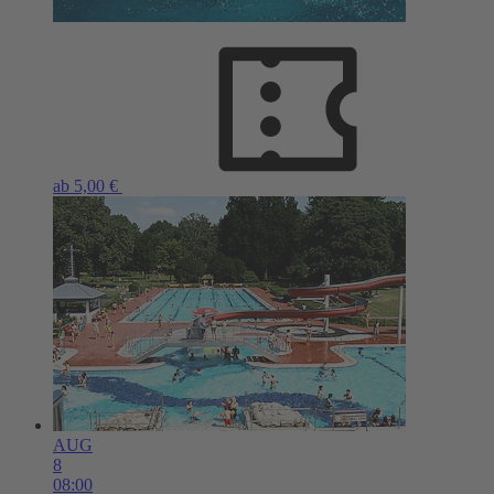
ab 5,00 €
AUG
8
08:00