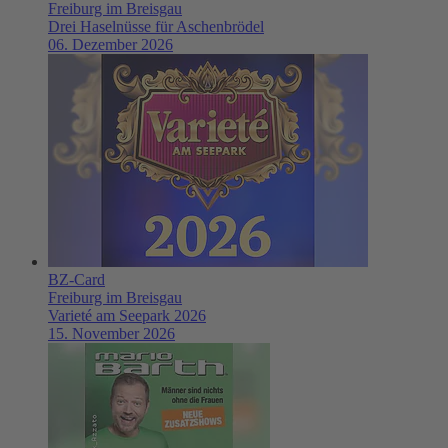
Freiburg im Breisgau
Drei Haselnüsse für Aschenbrödel
06. Dezember 2026
BZ-Card
Freiburg im Breisgau
Varieté am Seepark 2026
15. November 2026