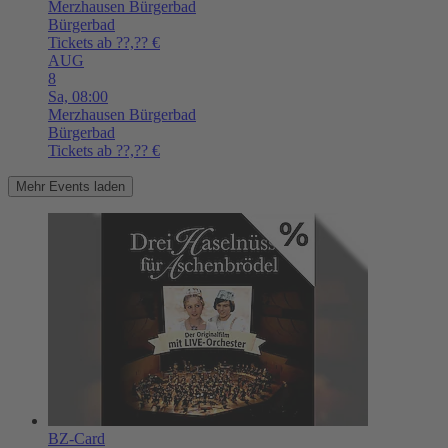
Merzhausen
Bürgerbad
Bürgerbad
Tickets ab ??,?? €
AUG
8
Sa,
08:00
Merzhausen
Bürgerbad
Bürgerbad
Tickets ab ??,?? €
Mehr Events laden
BZ-Card