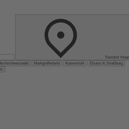
Standort freig
Hochschwarzwald
Markgräflerland
Kaiserstuhl
Elsass & Straßburg
km