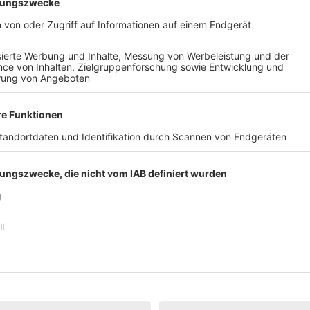
Klassik
Kunst & Museen
Märkte & Messen
Narretei
Politik & 