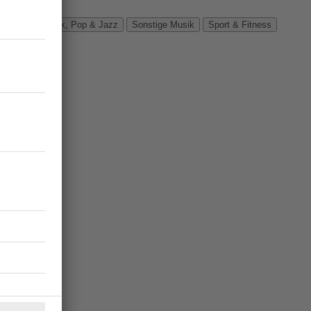
Verbände
Rock, Pop & Jazz
Sonstige Musik
Sport & Fitness