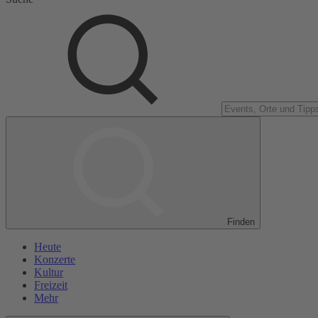
Finden
Heute
Konzerte
Kultur
Freizeit
Mehr