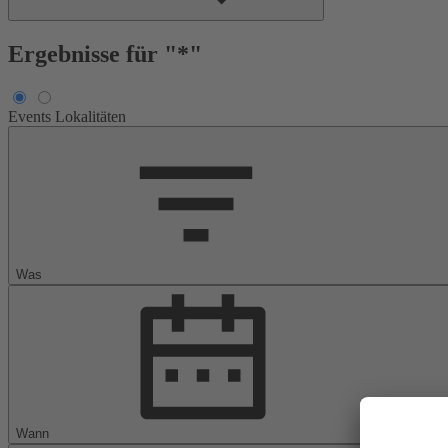
Ergebnisse für "*"
Events
Lokalitäten
Was
Wann