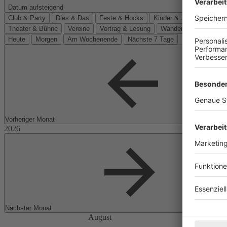
Datum aufsteigend
Club & Party
Dies & Das
Feste & Hocks
Kinder & Jugend
Kino
Theater & Bühne
Vereine
Vortrag & Lesung
Wanderungen
Heute
Morgen
Am Wochenende
Nächste 7 Tage
Vorheriger Monat
Nächster Monat