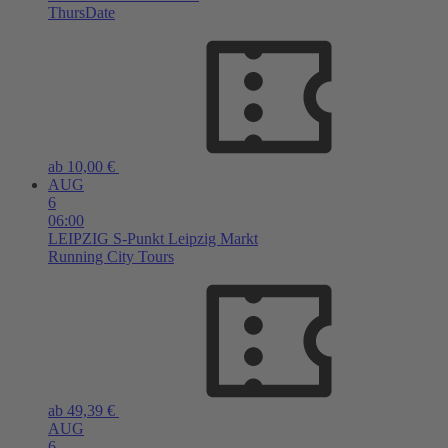
ThursDate
ab 10,00 €
AUG
6
06:00
LEIPZIG
S-Punkt Leipzig Markt
Running City Tours
ab 49,39 €
AUG
6