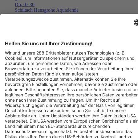
Do,
07:30
Schiltach
Hansgrohe Aquademie
Museum für Wasser, Bad und Design
Tickets ab ??,?? €
AUG
6
08:00
Langen
Freizeit- und Familienbad Langen
Freizeit- und Familienbad 2026 - Das Ticket berechtigt zum
einmaligen Eintritt in das Bad. Kein Wiedereintritt möglich.