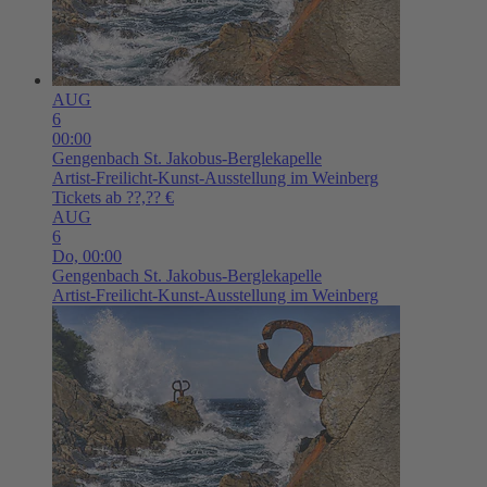
AUG
6
00:00
Gengenbach
St. Jakobus-Berglekapelle
Artist-Freilicht-Kunst-Ausstellung im Weinberg
Tickets ab ??,?? €
AUG
6
Do,
00:00
Gengenbach
St. Jakobus-Berglekapelle
Artist-Freilicht-Kunst-Ausstellung im Weinberg