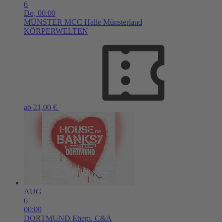
6
Do,
00:00
MÜNSTER
MCC Halle Münsterland
KÖRPERWELTEN
ab 21,00 €
AUG
6
00:00
DORTMUND
Ehem. C&A