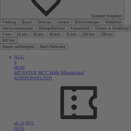
Standort freigeben
Freiburg
Basel
Ortenau
Lörrach
Emmendingen
Waldshut
Hochschwarzwald
Markgräflerland
Kaiserstuhl
Elsass & Straßburg
5 km
10 km
25 km
50 km
75 km
100 km
200 km
500 km
Datum aufsteigend
Nach Relevanz
AUG
6
00:00
MÜNSTER
MCC Halle Münsterland
KÖRPERWELTEN
ab 21,00 €
AUG