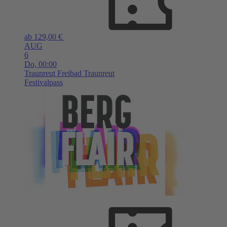
ab 129,00 €
AUG
6
Do,
00:00
Traunreut
Freibad Traunreut
Festivalpass