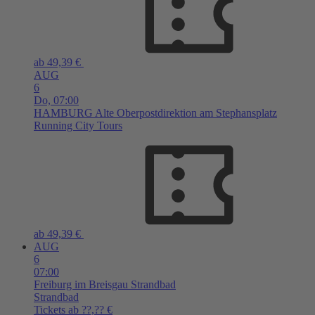
ab 49,39 €
AUG
6
Do,
07:00
HAMBURG
Alte Oberpostdirektion am Stephansplatz
Running City Tours
ab 49,39 €
AUG
6
07:00
Freiburg im Breisgau
Strandbad
Strandbad
Tickets ab ??,?? €