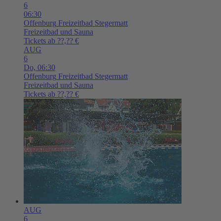
6
06:30
Offenburg
Freizeitbad Stegermatt
Freizeitbad und Sauna
Tickets ab ??,?? €
AUG
6
Do,
06:30
Offenburg
Freizeitbad Stegermatt
Freizeitbad und Sauna
Tickets ab ??,?? €
AUG
6