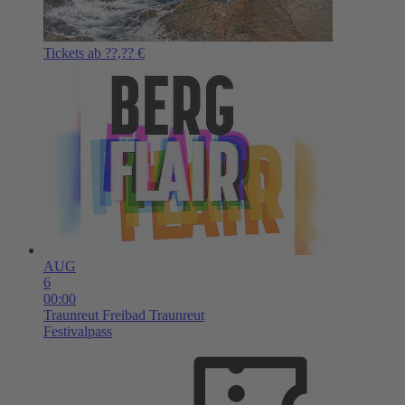
Tickets ab ??,?? €
AUG
6
00:00
Traunreut
Freibad Traunreut
Festivalpass