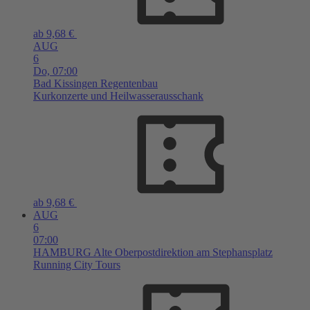
ab 9,68 €
AUG
6
Do,
07:00
Bad Kissingen
Regentenbau
Kurkonzerte und Heilwasserausschank
ab 9,68 €
AUG
6
07:00
HAMBURG
Alte Oberpostdirektion am Stephansplatz
Running City Tours