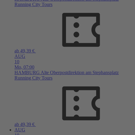
Running City Tours
ab 49,39 €
AUG
10
Mo,
07:00
HAMBURG
Alte Oberpostdirektion am Stephansplatz
Running City Tours
ab 49,39 €
AUG