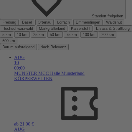
Standort freigeben
Freiburg
Basel
Ortenau
Lörrach
Emmendingen
Waldshut
Hochschwarzwald
Markgräflerland
Kaiserstuhl
Elsass & Straßburg
5 km
10 km
25 km
50 km
75 km
100 km
200 km
500 km
Datum aufsteigend
Nach Relevanz
AUG
10
00:00
MÜNSTER
MCC Halle Münsterland
KÖRPERWELTEN
ab 21,00 €
AUG