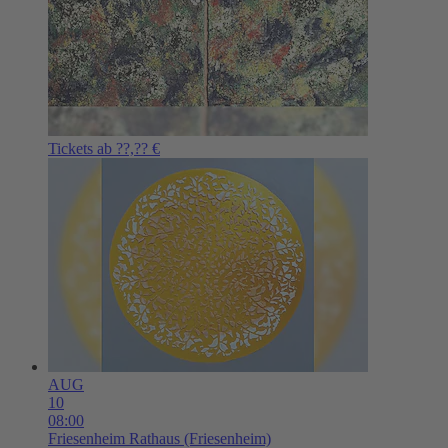
Tickets ab ??,?? €
AUG
10
08:00
Friesenheim
Rathaus (Friesenheim)