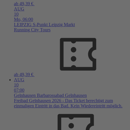
ab 49,39 €
AUG
10
Mo,
06:00
LEIPZIG
S-Punkt Leipzig Markt
Running City Tours
ab 49,39 €
AUG
10
07:00
Gelnhausen
Barbarossabad Gelnhausen
Freibad Gelnhausen 2026 - Das Ticket berechtigt zum
einmaligen Eintritt in das Bad. Kein Wiedereintritt möglich.