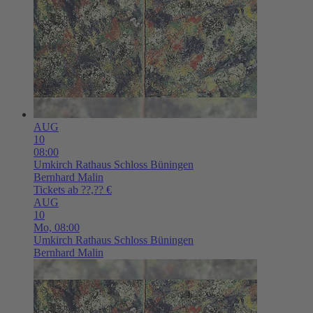
AUG
10
08:00
Umkirch
Rathaus Schloss Büningen
Bernhard Malin
Tickets ab ??,?? €
AUG
10
Mo,
08:00
Umkirch
Rathaus Schloss Büningen
Bernhard Malin