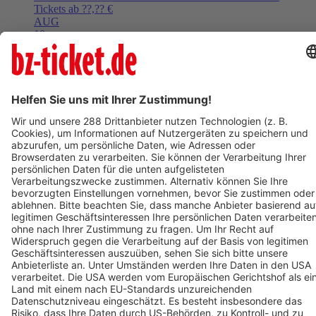
Tickets ab ??,?? €
AUG
10
Mo,
08:15
Ettenheim
Rathaus Ettenheim
Kunst im Rathaus: Von Innen nach Außen. Frank Otto.
Tickets ab ??,?? €
Mehr Events laden
BZ-Card
Freiburg im Breisgau
Varieté am Seepark 2026