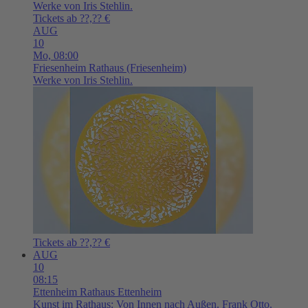
Werke von Iris Stehlin.
Tickets ab ??,?? €
AUG
10
Mo,
08:00
Friesenheim
Rathaus (Friesenheim)
Werke von Iris Stehlin.
Tickets ab ??,?? €
AUG
10
08:15
Ettenheim
Rathaus Ettenheim
Kunst im Rathaus: Von Innen nach Außen. Frank Otto.