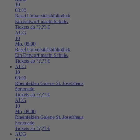
10
08:00
Basel
Universitätsbibliothek
Ein Entwurf macht Schule.
Tickets ab ??,?? €
AUG
10
Mo,
08:00
Basel
Universitätsbibliothek
Ein Entwurf macht Schule.
Tickets ab ??,?? €
AUG
10
08:00
Rheinfelden
Galerie St. Josefshaus
Serienade
Tickets ab ??,?? €
AUG
10
Mo,
08:00
Rheinfelden
Galerie St. Josefshaus
Serienade
Tickets ab ??,?? €
AUG
10