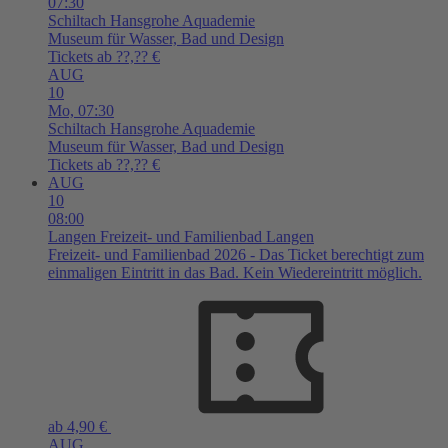
07:30
Schiltach
Hansgrohe Aquademie
Museum für Wasser, Bad und Design
Tickets ab ??,?? €
AUG
10
Mo,
07:30
Schiltach
Hansgrohe Aquademie
Museum für Wasser, Bad und Design
Tickets ab ??,?? €
AUG
10
08:00
Langen
Freizeit- und Familienbad Langen
Freizeit- und Familienbad 2026 - Das Ticket berechtigt zum
einmaligen Eintritt in das Bad. Kein Wiedereintritt möglich.
ab 4,90 €
AUG