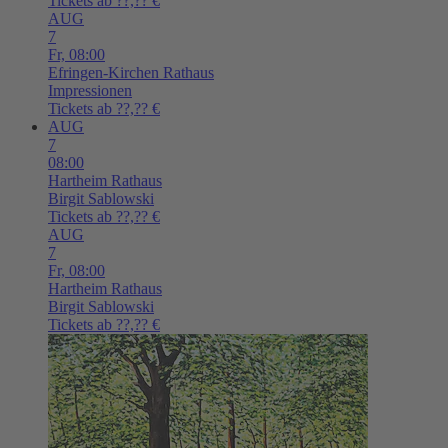
Tickets ab ??,?? €
AUG
7
Fr,
08:00
Efringen-Kirchen
Rathaus
Impressionen
Tickets ab ??,?? €
AUG
7
08:00
Hartheim
Rathaus
Birgit Sablowski
Tickets ab ??,?? €
AUG
7
Fr,
08:00
Hartheim
Rathaus
Birgit Sablowski
Tickets ab ??,?? €