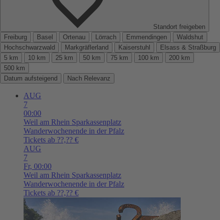
Standort freigeben
Freiburg
Basel
Ortenau
Lörrach
Emmendingen
Waldshut
Hochschwarzwald
Markgräflerland
Kaiserstuhl
Elsass & Straßburg
5 km
10 km
25 km
50 km
75 km
100 km
200 km
500 km
Datum aufsteigend
Nach Relevanz
AUG
7
00:00
Weil am Rhein
Sparkassenplatz
Wanderwochenende in der Pfalz
Tickets ab ??,?? €
AUG
7
Fr,
00:00
Weil am Rhein
Sparkassenplatz
Wanderwochenende in der Pfalz
Tickets ab ??,?? €