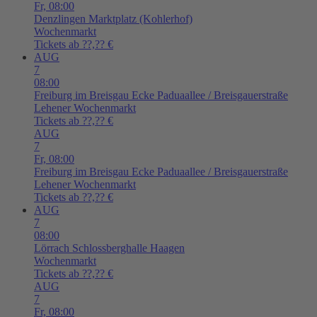
Fr,
08:00
Denzlingen
Marktplatz (Kohlerhof)
Wochenmarkt
Tickets ab ??,?? €
AUG
7
08:00
Freiburg im Breisgau
Ecke Paduaallee / Breisgauerstraße
Lehener Wochenmarkt
Tickets ab ??,?? €
AUG
7
Fr,
08:00
Freiburg im Breisgau
Ecke Paduaallee / Breisgauerstraße
Lehener Wochenmarkt
Tickets ab ??,?? €
AUG
7
08:00
Lörrach
Schlossberghalle Haagen
Wochenmarkt
Tickets ab ??,?? €
AUG
7
Fr,
08:00