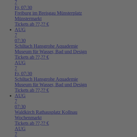
7
Fr,
07:30
Freiburg im Breisgau
Münsterplatz
Münstermarkt
Tickets ab ??,?? €
AUG
7
07:30
Schiltach
Hansgrohe Aquademie
Museum für Wasser, Bad und Design
Tickets ab ??,?? €
AUG
7
Fr,
07:30
Schiltach
Hansgrohe Aquademie
Museum für Wasser, Bad und Design
Tickets ab ??,?? €
AUG
7
07:30
Waldkirch
Rathausplatz Kollnau
Wochenmarkt
Tickets ab ??,?? €
AUG
7