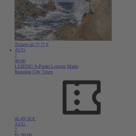
Tickets ab ??,?? €
AUG
7
06:00
LEIPZIG
S-Punkt Leipzig Markt
Running City Tours
ab 49,39 €
AUG
7
Fr,
06:00