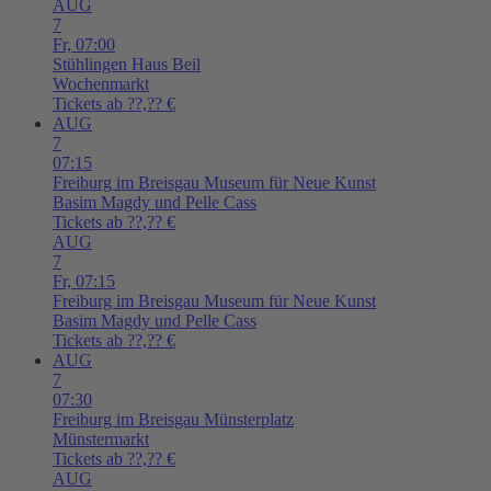
AUG
7
Fr,
07:00
Stühlingen
Haus Beil
Wochenmarkt
Tickets ab ??,?? €
AUG
7
07:15
Freiburg im Breisgau
Museum für Neue Kunst
Basim Magdy und Pelle Cass
Tickets ab ??,?? €
AUG
7
Fr,
07:15
Freiburg im Breisgau
Museum für Neue Kunst
Basim Magdy und Pelle Cass
Tickets ab ??,?? €
AUG
7
07:30
Freiburg im Breisgau
Münsterplatz
Münstermarkt
Tickets ab ??,?? €
AUG