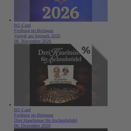
BZ-Card
Freiburg im Breisgau
Varieté am Seepark 2026
08. November 2026
BZ-Card
Freiburg im Breisgau
Drei Haselnüsse für Aschenbrödel
06. Dezember 2026