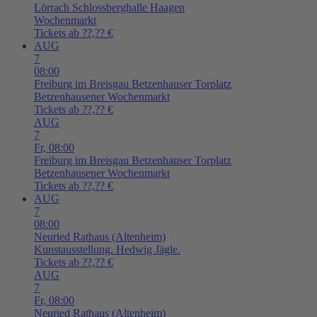
Lörrach
Schlossberghalle Haagen
Wochenmarkt
Tickets ab ??,?? €
AUG
7
08:00
Freiburg im Breisgau
Betzenhauser Torplatz
Betzenhausener Wochenmarkt
Tickets ab ??,?? €
AUG
7
Fr,
08:00
Freiburg im Breisgau
Betzenhauser Torplatz
Betzenhausener Wochenmarkt
Tickets ab ??,?? €
AUG
7
08:00
Neuried
Rathaus (Altenheim)
Kunstausstellung. Hedwig Jägle.
Tickets ab ??,?? €
AUG
7
Fr,
08:00
Neuried
Rathaus (Altenheim)