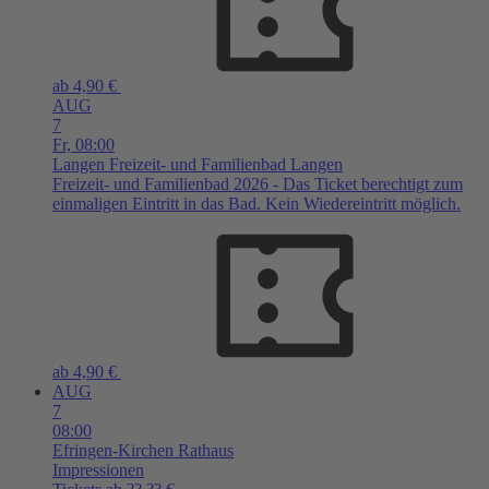
ab 4,90 €
AUG
7
Fr,
08:00
Langen
Freizeit- und Familienbad Langen
Freizeit- und Familienbad 2026 - Das Ticket berechtigt zum
einmaligen Eintritt in das Bad. Kein Wiedereintritt möglich.
ab 4,90 €
AUG
7
08:00
Efringen-Kirchen
Rathaus
Impressionen