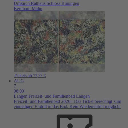
Umkirch
Rathaus Schloss Büningen
Bernhard Malin
Tickets ab ??,?? €
AUG
7
08:00
Langen
Freizeit- und Familienbad Langen
Freizeit- und Familienbad 2026 - Das Ticket berechtigt zum
einmaligen Eintritt in das Bad. Kein Wiedereintritt möglich.