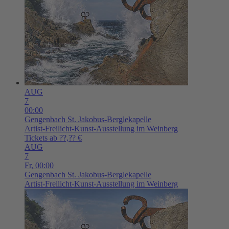
AUG
7
00:00
Gengenbach
St. Jakobus-Berglekapelle
Artist-Freilicht-Kunst-Ausstellung im Weinberg
Tickets ab ??,?? €
AUG
7
Fr,
00:00
Gengenbach
St. Jakobus-Berglekapelle
Artist-Freilicht-Kunst-Ausstellung im Weinberg