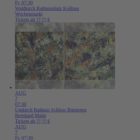
Fr,
07:30
Waldkirch
Rathausplatz Kollnau
Wochenmarkt
Tickets ab ??,?? €
AUG
7
07:30
Umkirch
Rathaus Schloss Büningen
Bernhard Malin
Tickets ab ??,?? €
AUG
7
Fr,
07:30