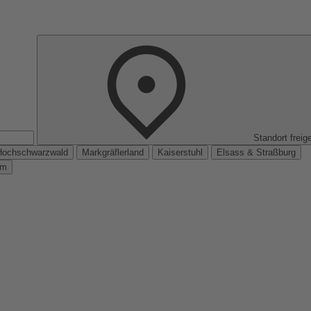
Standort freig
Hochschwarzwald
Markgräflerland
Kaiserstuhl
Elsass & Straßburg
km