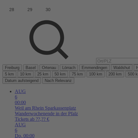
Freiburg
Basel
Ortenau
Lörrach
Emmendingen
Waldshut
5 km
10 km
25 km
50 km
75 km
100 km
200 km
500 
Datum aufsteigend
Nach Relevanz
AUG
6
00:00
Weil am Rhein
Sparkassenplatz
Wanderwochenende in der Pfalz
Tickets ab ??,?? €
AUG
6
Do,
00:00