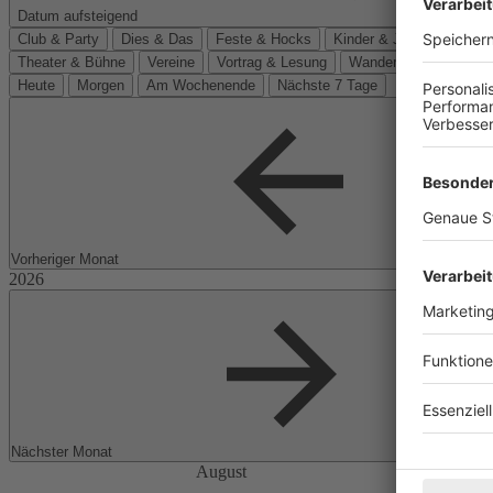
Datum aufsteigend
Club & Party
Dies & Das
Feste & Hocks
Kinder & Jugend
Kino
Theater & Bühne
Vereine
Vortrag & Lesung
Wanderungen
Heute
Morgen
Am Wochenende
Nächste 7 Tage
Vorheriger Monat
Nächster Monat