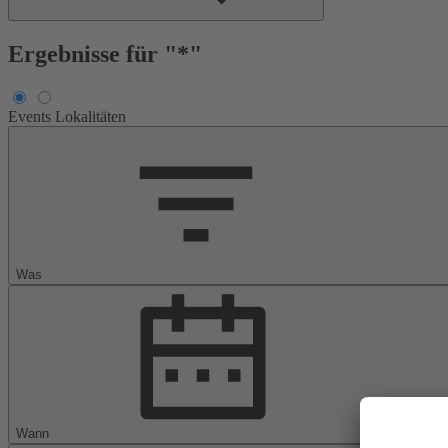
Ergebnisse für "*"
Events
Lokalitäten
Was
Wann