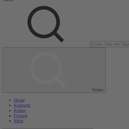
Finden
Heute
Konzerte
Kultur
Freizeit
Mehr