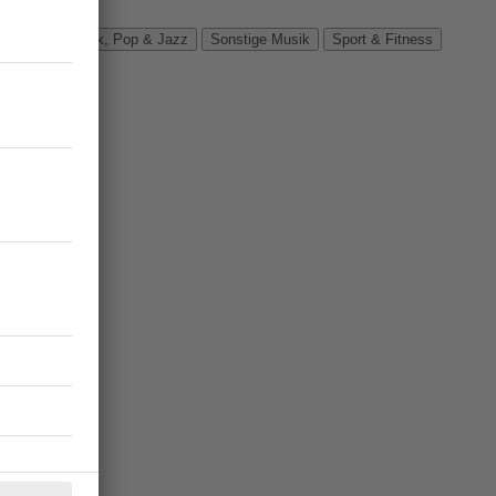
Verbände
Rock, Pop & Jazz
Sonstige Musik
Sport & Fitness