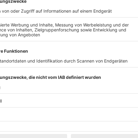
Klassik
Kunst & Museen
Märkte & Messen
Narretei
Politik & 