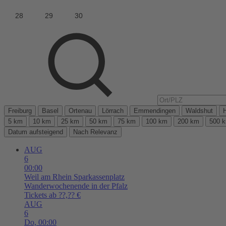
Freiburg
Basel
Ortenau
Lörrach
Emmendingen
Waldshut
5 km
10 km
25 km
50 km
75 km
100 km
200 km
500 
Datum aufsteigend
Nach Relevanz
AUG
6
00:00
Weil am Rhein
Sparkassenplatz
Wanderwochenende in der Pfalz
Tickets ab ??,?? €
AUG
6
Do,
00:00