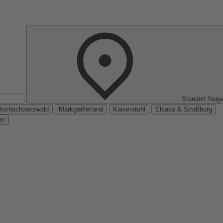
Standort freig
Hochschwarzwald
Markgräflerland
Kaiserstuhl
Elsass & Straßburg
km