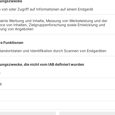
Klassik
Kunst & Museen
Märkte & Messen
Narretei
Politik & 