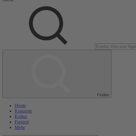
Finden
Heute
Konzerte
Kultur
Freizeit
Mehr