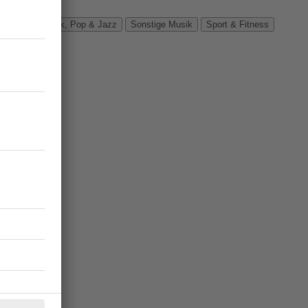
Verbände
Rock, Pop & Jazz
Sonstige Musik
Sport & Fitness