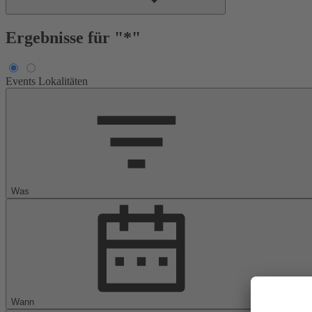
Ergebnisse für "*"
Events
Lokalitäten
Was
Wann