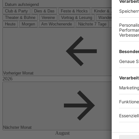
Datum aufsteigend
Club & Party
Dies & Das
Feste & Hocks
Kinder & Jugend
Kino
Theater & Bühne
Vereine
Vortrag & Lesung
Wanderungen
Heute
Morgen
Am Wochenende
Nächste 7 Tage
Vorheriger Monat
Nächster Monat