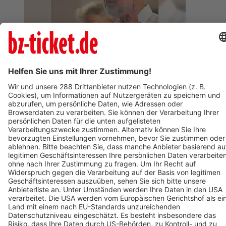
BZ-Card
Freiburg im Breisgau
Harald Lesch und die Vier Jahreszeiten im Klimawandel
24. Januar 2027
Termin eintragen