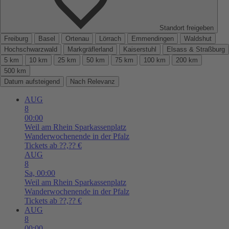
Standort freigeben
Freiburg
Basel
Ortenau
Lörrach
Emmendingen
Waldshut
Hochschwarzwald
Markgräflerland
Kaiserstuhl
Elsass & Straßburg
5 km
10 km
25 km
50 km
75 km
100 km
200 km
500 km
Datum aufsteigend
Nach Relevanz
AUG
8
00:00
Weil am Rhein
Sparkassenplatz
Wanderwochenende in der Pfalz
Tickets ab ??,?? €
AUG
8
Sa,
00:00
Weil am Rhein
Sparkassenplatz
Wanderwochenende in der Pfalz
Tickets ab ??,?? €
AUG
8
00:00