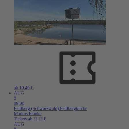
ab 10,40 €
AUG
8
09:00
Feldberg (Schwarzwald)
Feldbergkirche
Markus Franke
Tickets ab ??,?? €
AUG