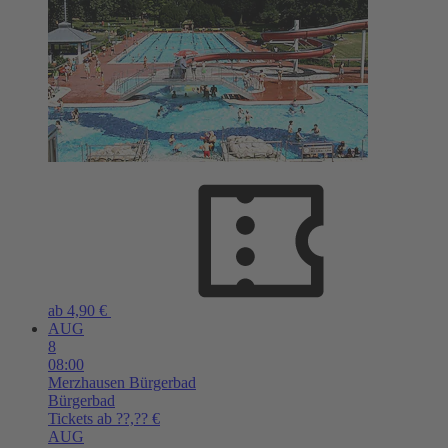
ab 4,90 €
AUG
8
08:00
Merzhausen
Bürgerbad
Bürgerbad
Tickets ab ??,?? €
AUG