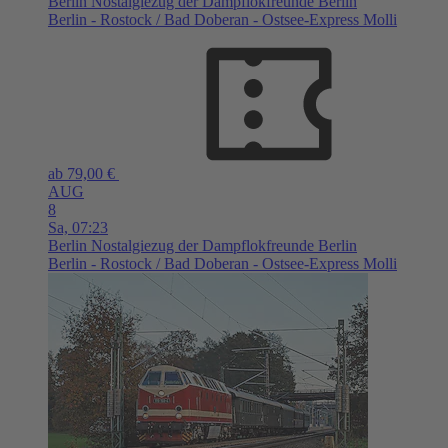
Berlin
Nostalgiezug der Dampflokfreunde Berlin
Berlin - Rostock / Bad Doberan - Ostsee-Express Molli
ab 79,00 €
AUG
8
Sa,
07:23
Berlin
Nostalgiezug der Dampflokfreunde Berlin
Berlin - Rostock / Bad Doberan - Ostsee-Express Molli