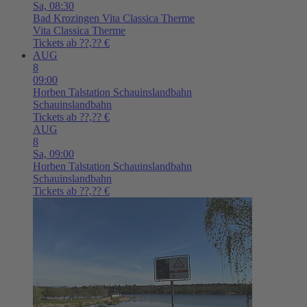
Sa,
08:30
Bad Krozingen
Vita Classica Therme
Vita Classica Therme
Tickets ab ??,?? €
AUG
8
09:00
Horben
Talstation Schauinslandbahn
Schauinslandbahn
Tickets ab ??,?? €
AUG
8
Sa,
09:00
Horben
Talstation Schauinslandbahn
Schauinslandbahn
Tickets ab ??,?? €