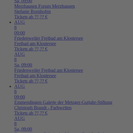
Sa,
09:00
Merzhausen
Forum Merzhausen
Stefanie Bornhofen
Tickets ab ??,?? €
AUG
8
09:00
Friedenweiler
Freibad am Klostersee
Freibad am Klostersee
Tickets ab ??,?? €
AUG
8
Sa,
09:00
Friedenweiler
Freibad am Klostersee
Freibad am Klostersee
Tickets ab ??,?? €
AUG
8
09:00
Emmendingen
Galerie der Metzger-Gutjahr-Stiftung
Christoph Brandt - Farbwelten
Tickets ab ??,?? €
AUG
8
Sa,
09:00