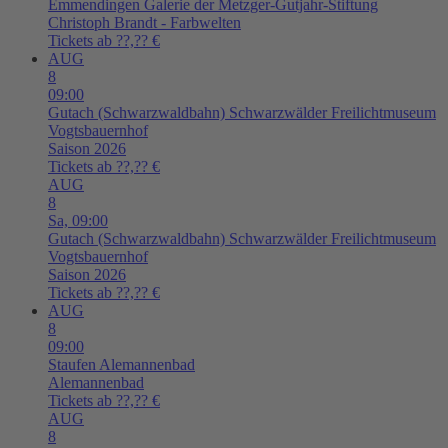
Emmendingen
Galerie der Metzger-Gutjahr-Stiftung
Christoph Brandt - Farbwelten
Tickets ab ??,?? €
AUG
8
09:00
Gutach (Schwarzwaldbahn)
Schwarzwälder Freilichtmuseum
Vogtsbauernhof
Saison 2026
Tickets ab ??,?? €
AUG
8
Sa,
09:00
Gutach (Schwarzwaldbahn)
Schwarzwälder Freilichtmuseum
Vogtsbauernhof
Saison 2026
Tickets ab ??,?? €
AUG
8
09:00
Staufen
Alemannenbad
Alemannenbad
Tickets ab ??,?? €
AUG
8