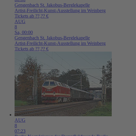
Gengenbach
St. Jakobus-Berglekapelle
Artist-Freilicht-Kunst-Ausstellung im Weinberg
Tickets ab ??,?? €
AUG
8
Sa,
00:00
Gengenbach
St. Jakobus-Berglekapelle
Artist-Freilicht-Kunst-Ausstellung im Weinberg
Tickets ab ??,?? €
AUG
8
07:23