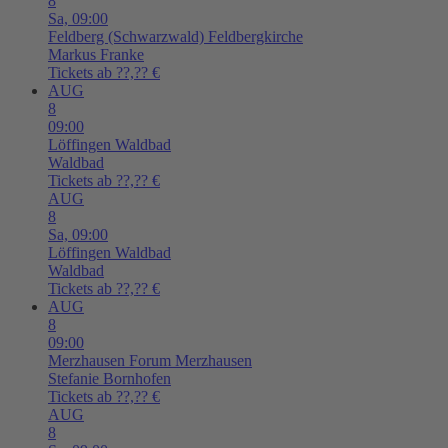
8
Sa,
09:00
Feldberg (Schwarzwald)
Feldbergkirche
Markus Franke
Tickets ab ??,?? €
AUG
8
09:00
Löffingen
Waldbad
Waldbad
Tickets ab ??,?? €
AUG
8
Sa,
09:00
Löffingen
Waldbad
Waldbad
Tickets ab ??,?? €
AUG
8
09:00
Merzhausen
Forum Merzhausen
Stefanie Bornhofen
Tickets ab ??,?? €
AUG
8