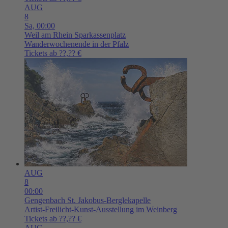
AUG
8
Sa,
00:00
Weil am Rhein
Sparkassenplatz
Wanderwochenende in der Pfalz
Tickets ab ??,?? €
AUG
8
00:00
Gengenbach
St. Jakobus-Berglekapelle
Artist-Freilicht-Kunst-Ausstellung im Weinberg
Tickets ab ??,?? €
AUG