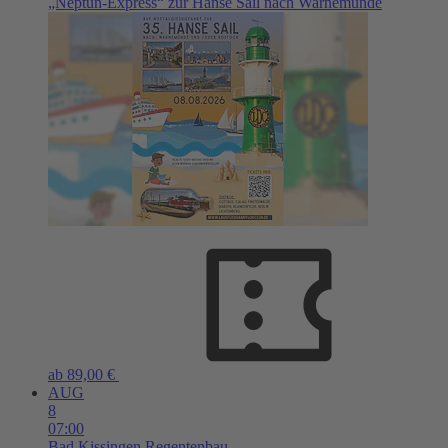
„Neptun-Express“ zur Hanse Sail nach Warnemünde
ab 89,00 €
AUG
8
07:00
Bad Kissingen
Regentenbau