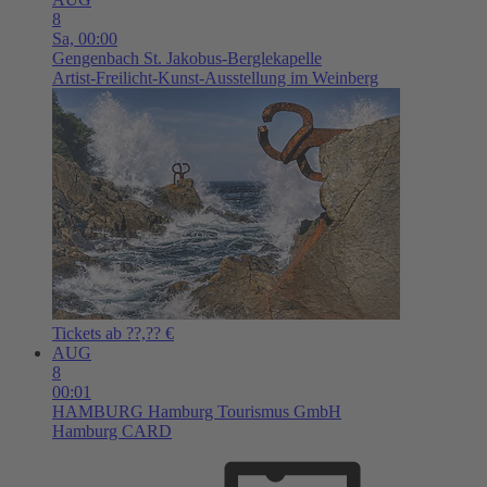
8
Sa,
00:00
Gengenbach
St. Jakobus-Berglekapelle
Artist-Freilicht-Kunst-Ausstellung im Weinberg
Tickets ab ??,?? €
AUG
8
00:01
HAMBURG
Hamburg Tourismus GmbH
Hamburg CARD