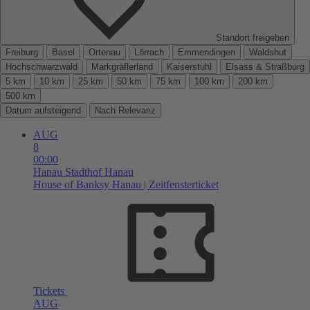
Standort freigeben
Freiburg
Basel
Ortenau
Lörrach
Emmendingen
Waldshut
Hochschwarzwald
Markgräflerland
Kaiserstuhl
Elsass & Straßburg
5 km
10 km
25 km
50 km
75 km
100 km
200 km
500 km
Datum aufsteigend
Nach Relevanz
AUG
8
00:00
Hanau
Stadthof Hanau
House of Banksy Hanau | Zeitfensterticket
Tickets
AUG