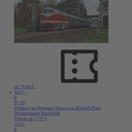
ab 79,00 €
AUG
8
07:30
Freiburg im Breisgau
Maria-von-Rudloff-Platz
Wochenmarkt Rieselfeld
Tickets ab ??,?? €
AUG
8