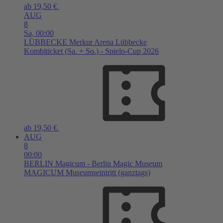
ab 19,50 €
AUG
8
Sa,
00:00
LÜBBECKE
Merkur Arena Lübbecke
Kombiticket (Sa. + So.) - Spielo-Cup 2026
ab 19,50 €
AUG
8
00:00
BERLIN
Magicum - Berlin Magic Museum
MAGICUM Museumseintritt (ganztags)