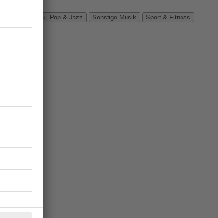
Verbände
Rock, Pop & Jazz
Sonstige Musik
Sport & Fitness