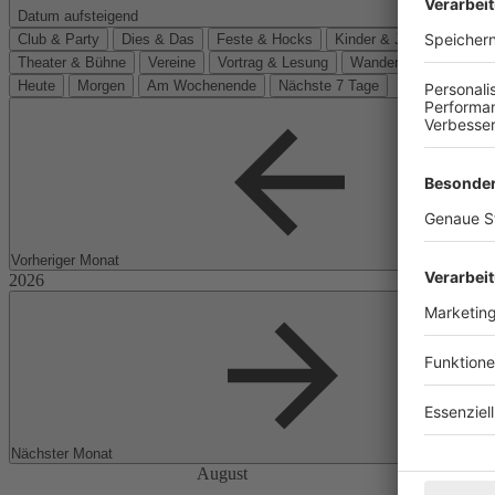
Datum aufsteigend
Club & Party
Dies & Das
Feste & Hocks
Kinder & Jugend
Kino
Theater & Bühne
Vereine
Vortrag & Lesung
Wanderungen
Heute
Morgen
Am Wochenende
Nächste 7 Tage
Vorheriger Monat
Nächster Monat