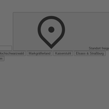
Standort freig
Hochschwarzwald
Markgräflerland
Kaiserstuhl
Elsass & Straßburg
km