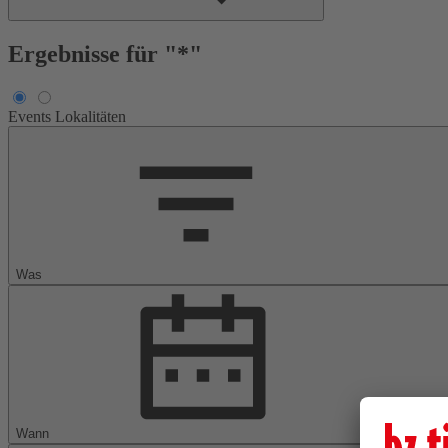
Ergebnisse für "*"
Events
Lokalitäten
Was
Wann