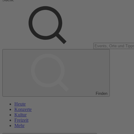
Finden
Heute
Konzerte
Kultur
Freizeit
Mehr