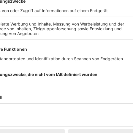
Klassik
Kunst & Museen
Märkte & Messen
Narretei
Politik & 