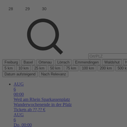
Freiburg
Basel
Ortenau
Lörrach
Emmendingen
Waldshut
5 km
10 km
25 km
50 km
75 km
100 km
200 km
500 
Datum aufsteigend
Nach Relevanz
AUG
6
00:00
Weil am Rhein
Sparkassenplatz
Wanderwochenende in der Pfalz
Tickets ab ??,?? €
AUG
6
Do,
00:00