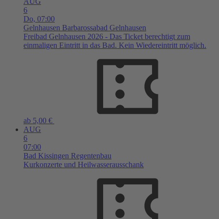
AUG
6
Do,
07:00
Gelnhausen
Barbarossabad Gelnhausen
Freibad Gelnhausen 2026 - Das Ticket berechtigt zum
einmaligen Eintritt in das Bad. Kein Wiedereintritt möglich.
ab 5,00 €
AUG
6
07:00
Bad Kissingen
Regentenbau
Kurkonzerte und Heilwasserausschank