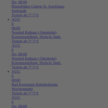
Do,
08:00
Rheinfelden
Galerie St. Josefshaus
Serienade
Tickets ab ??,?? €
AUG
6
08:00
Neuried
Rathaus (Altenheim)
Kunstausstellung. Hedwig Jägle.
Tickets ab ??,?? €
AUG
6
Do,
08:00
Neuried
Rathaus (Altenheim)
Kunstausstellung. Hedwig Jägle.
Tickets ab ??,?? €
AUG
6
08:00
Bad Krozingen
Bahnhofsplatz
Wochenmarkt
Tickets ab ??,?? €
AUG
6
Do,
08:00