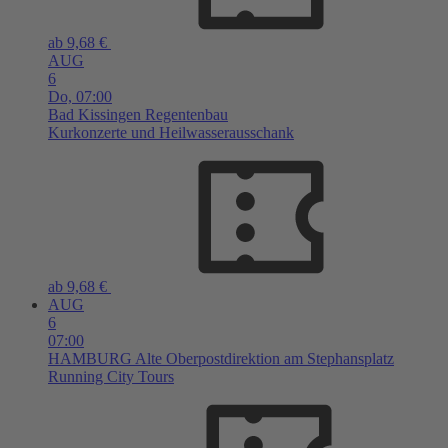
ab 9,68 €
AUG
6
Do,
07:00
Bad Kissingen
Regentenbau
Kurkonzerte und Heilwasserausschank
ab 9,68 €
AUG
6
07:00
HAMBURG
Alte Oberpostdirektion am Stephansplatz
Running City Tours