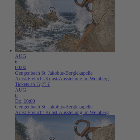
AUG
6
00:00
Gengenbach
St. Jakobus-Berglekapelle
Artist-Freilicht-Kunst-Ausstellung im Weinberg
Tickets ab ??,?? €
AUG
6
Do,
00:00
Gengenbach
St. Jakobus-Berglekapelle
Artist-Freilicht-Kunst-Ausstellung im Weinberg