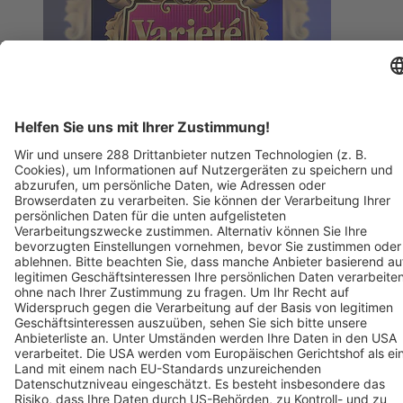
BZ-Card
Freiburg im Breisgau
Varieté am Seepark 2026
15. November 2026