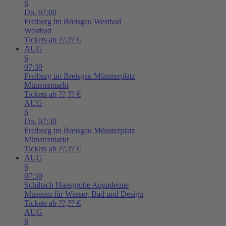
6
Do,
07:00
Freiburg im Breisgau
Westbad
Westbad
Tickets ab ??,?? €
AUG
6
07:30
Freiburg im Breisgau
Münsterplatz
Münstermarkt
Tickets ab ??,?? €
AUG
6
Do,
07:30
Freiburg im Breisgau
Münsterplatz
Münstermarkt
Tickets ab ??,?? €
AUG
6
07:30
Schiltach
Hansgrohe Aquademie
Museum für Wasser, Bad und Design
Tickets ab ??,?? €
AUG
6