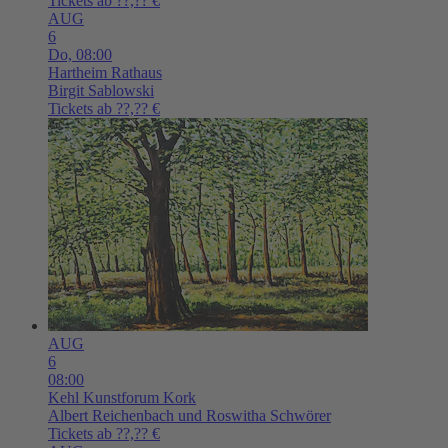
Tickets ab ??,?? €
AUG
6
Do,
08:00
Hartheim
Rathaus
Birgit Sablowski
Tickets ab ??,?? €
AUG
6
08:00
Kehl
Kunstforum Kork
Albert Reichenbach und Roswitha Schwörer
Tickets ab ??,?? €