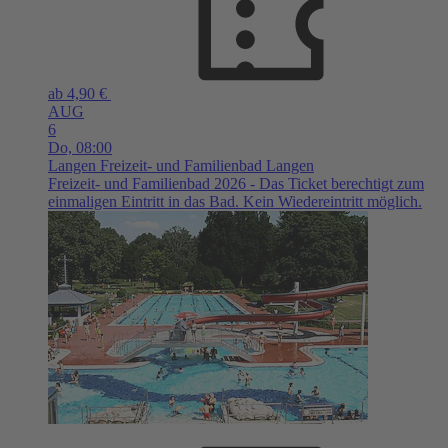
ab 4,90 €
AUG
6
Do,
08:00
Langen
Freizeit- und Familienbad Langen
Freizeit- und Familienbad 2026 - Das Ticket berechtigt zum
einmaligen Eintritt in das Bad. Kein Wiedereintritt möglich.