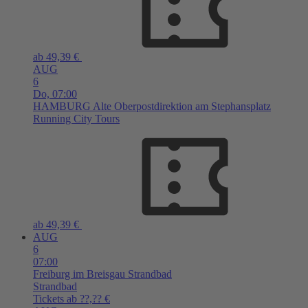
ab 49,39 €
AUG
6
Do,
07:00
HAMBURG
Alte Oberpostdirektion am Stephansplatz
Running City Tours
ab 49,39 €
AUG
6
07:00
Freiburg im Breisgau
Strandbad
Strandbad
Tickets ab ??,?? €