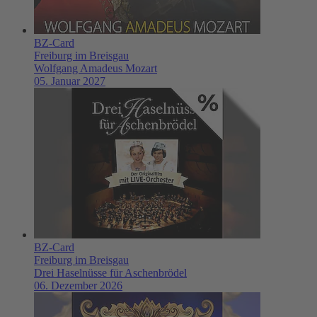
BZ-Card
Freiburg im Breisgau
Wolfgang Amadeus Mozart
05. Januar 2027
BZ-Card
Freiburg im Breisgau
Drei Haselnüsse für Aschenbrödel
06. Dezember 2026