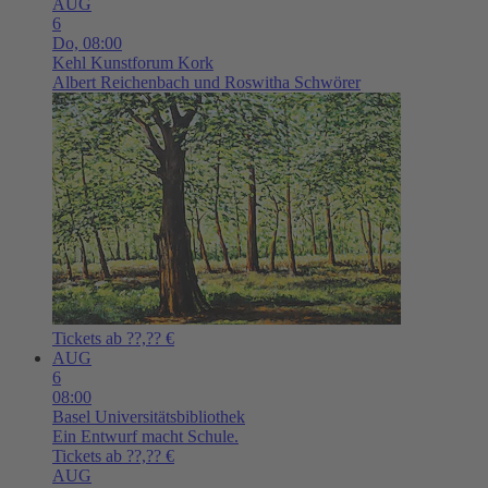
AUG
6
Do,
08:00
Kehl
Kunstforum Kork
Albert Reichenbach und Roswitha Schwörer
Tickets ab ??,?? €
AUG
6
08:00
Basel
Universitätsbibliothek
Ein Entwurf macht Schule.
Tickets ab ??,?? €
AUG