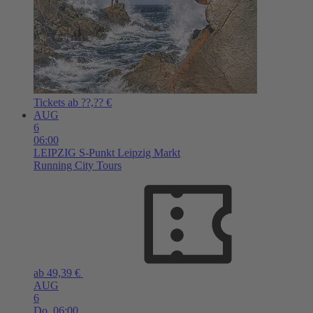
Tickets ab ??,?? €
AUG
6
06:00
LEIPZIG
S-Punkt Leipzig Markt
Running City Tours
ab 49,39 €
AUG
6
Do,
06:00