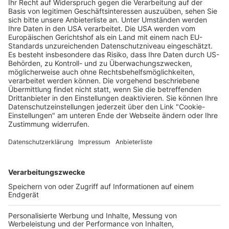
Freiburg im Breisgau
Veganer Kochkurs: Brutal unkompliziert
06. August 2026
Freiburg im Breisgau
Öffentliche Stadtführung Freiburg - Stadtführung Freiburg 2026
07. August 2026