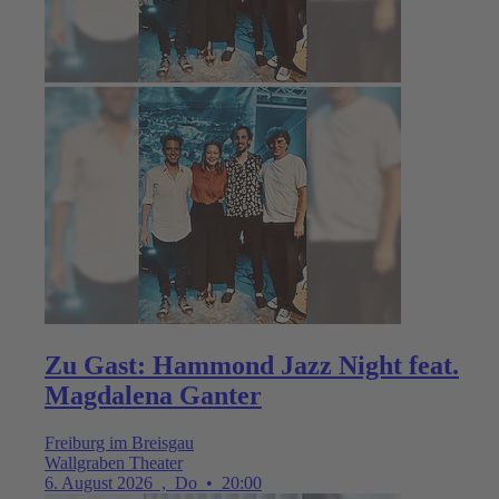
Zu Gast: Hammond Jazz Night feat.
Magdalena Ganter
Freiburg im Breisgau
Wallgraben Theater
6. August 2026
,
Do
•
20:00