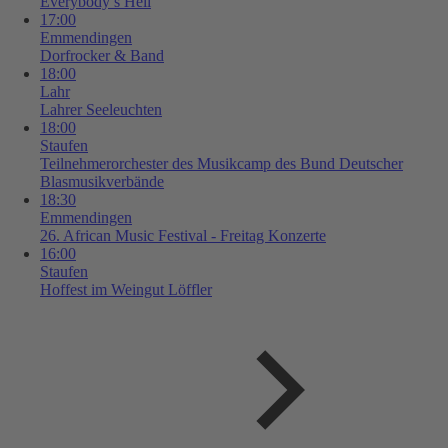
Everybody’s Hell
17:00
Emmendingen
Dorfrocker & Band
18:00
Lahr
Lahrer Seeleuchten
18:00
Staufen
Teilnehmerorchester des Musikcamp des Bund Deutscher
Blasmusikverbände
18:30
Emmendingen
26. African Music Festival - Freitag Konzerte
16:00
Staufen
Hoffest im Weingut Löffler