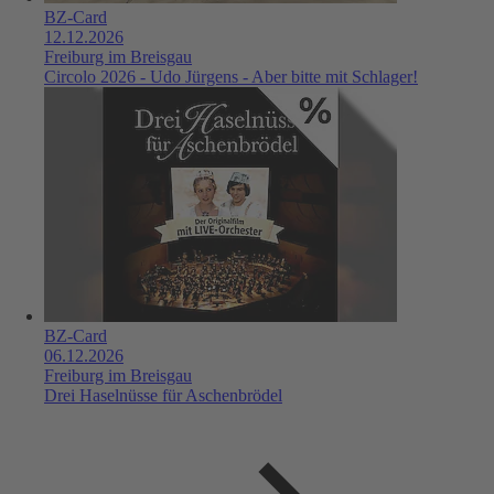
BZ-Card
12.12.2026
Freiburg im Breisgau
Circolo 2026 - Udo Jürgens - Aber bitte mit Schlager!
BZ-Card
06.12.2026
Freiburg im Breisgau
Drei Haselnüsse für Aschenbrödel