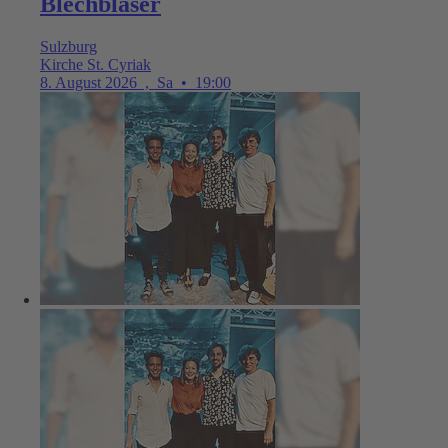
Blechbläser
Sulzburg
Kirche St. Cyriak
8. August 2026
,
Sa
•
19:00