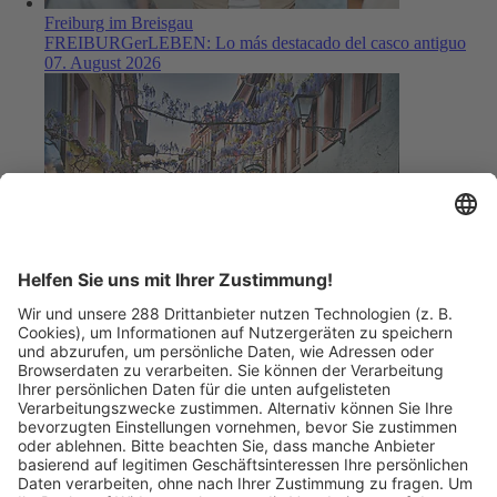
Freiburg im Breisgau
FREIBURGerLEBEN: Lo más destacado del casco antiguo
07. August 2026
Freiburg im Breisgau
Öffentliche Stadtführung Freiburg - Stadtführung Freiburg 2026
07. August 2026