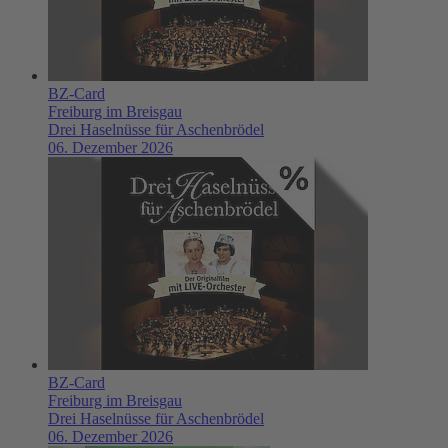
BZ-Card
Freiburg im Breisgau
Drei Haselnüsse für Aschenbrödel
06. Dezember 2026
BZ-Card
Freiburg im Breisgau
Drei Haselnüsse für Aschenbrödel
06. Dezember 2026