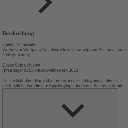
Beschreibung
Quelle: Veranstalter
Werke von Wolfgang Amadeus Mozart, Ludwig van Beethoven und
György Kurtág
Chaos String Quartet
(Preisträger ARD-Musikwettbewerb 2022)
Ein spektakulärer Barockbau in Form eines Oktagons, in dem sich
die fürstliche Familie ihre Spaziergänge durch den Schlosspark mit
ein paar Runden auf dem von Pferden angetriebenen Karussell
versüßte: Das Achteckhaus in Sondershausen aus dem Jahr 1709 ist
ein dreigeschossig anmutender Gartenpavillon, der heute als
stimmungsvoller Konzertsaal dient. Hier zu Gast: das junge Chaos
String Quartet, das am 10. September 2022 beim Internationalen
Musikwettbewerb der ARD in München bewies, dass es das Chaos
der Töne perfekt zu ordnen versteht, und mit dem 3. Preis
ausgezeichnet wurde. Eine multinationale Formation