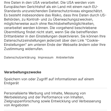
Ort
Deine Region. Deine Events.
BZ-Card
schnapp.de
Kontakt
Mediadaten
Datenschutz
Cookie-Einstellungen
Impressum
+49 761 496 8888
Tickethotline Mo–Fr: 9–12 Uhr