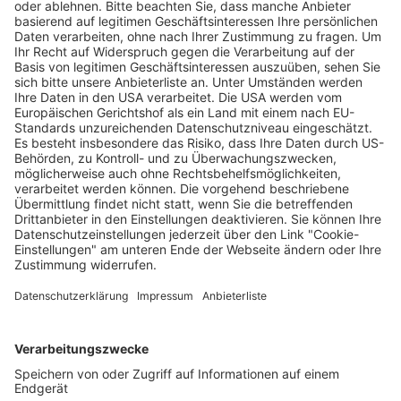
Verkaufsstellen vor
Ort
Deine Region. Deine Events.
BZ-Card
schnapp.de
Kontakt
Mediadaten
Datenschutz
Cookie-Einstellungen
Impressum
+49 761 496 8888