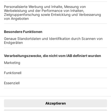
Tickethotline Mo–Fr: 9–12 Uhr
System
Dunkelmodus