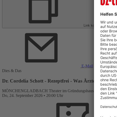
Link kopieren
E-Mail
Dies & Das
Dr. Cordelia Schott - Rezeptfrei - Was Ärzte keinem s
MÖNCHENGLADBACH
Theater im Gründungshaus
Do,
24. September 2026
•
20:00 Uhr