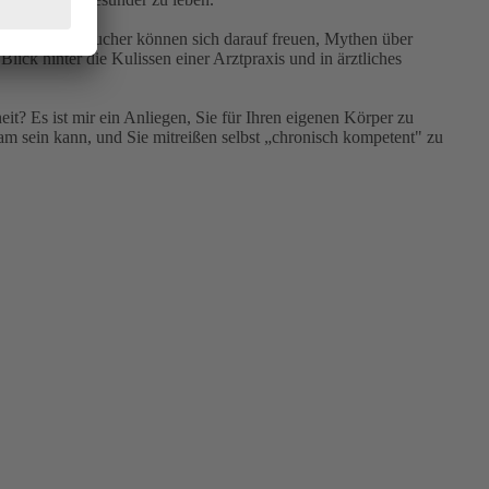
erinnen und Besucher können sich darauf freuen, Mythen über
lick hinter die Kulissen einer Arztpraxis und in ärztliches
? Es ist mir ein Anliegen, Sie für Ihren eigenen Körper zu
am sein kann, und Sie mitreißen selbst „chronisch kompetent" zu