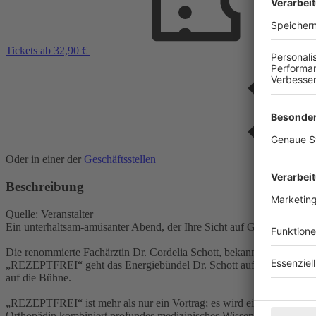
Tickets ab 32,90 €
Oder in einer der
Geschäftsstellen
Beschreibung
Quelle: Veranstalter
Ein unterhaltsam-amüsanter Abend, der Ihre Sicht auf Gesundheit un
Die renommierte Fachärztin Dr. Cordelia Schott, bekannt aus ih
„REZEPTFREI“ geht das Energiebündel Dr. Schott auf Tour und bring
auf die Bühne.
„REZEPTFREI“ ist mehr als nur ein Vortrag; es wird ein interaktives
Orthopädin kombiniert profundes medizinisches Wissen mit Humor und