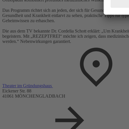
Das Programm richtet sich an jeden, der sich für Gesundheit interes
Gesundheit und Krankheit entlarvt zu sehen, praktische Tipps für typi
Geheimwissen zu erhaschen.
Die aus dem TV bekannte Dr. Cordelia Schott erklärt: „Um Krankheite
begeistern. Mit „REZEPTFREI“ möchte ich zeigen, dass medizinisches 
werden.“ Nebenwirkungen garantiert.
Theater im Gründungshaus
Eickener Str. 88
41061 MÖNCHENGLADBACH