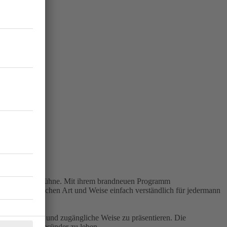
t jetzt die Bühne. Mit ihrem brandneuen Programm
hnt sympathischen Art und Weise einfach verständlich für jedermann
 auf charmante und zugängliche Weise zu präsentieren. Die
wusster und gesünder zu leben.