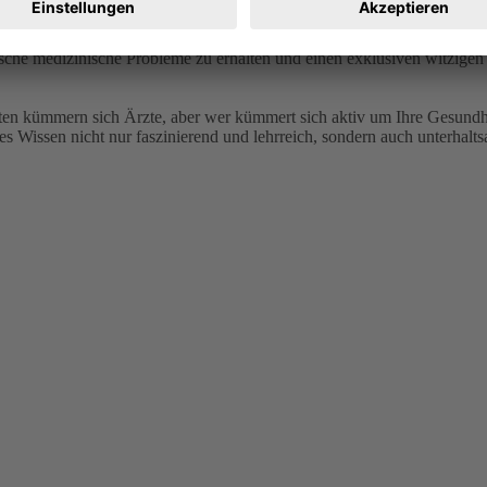
siert – egal ob medizinischer Laie, Fachperson oder Biohacker. Besuch
sche medizinische Probleme zu erhalten und einen exklusiven witzigen B
n kümmern sich Ärzte, aber wer kümmert sich aktiv um Ihre Gesundheit
Wissen nicht nur faszinierend und lehrreich, sondern auch unterhalts