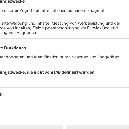
d Medizin verändern wird.
rem erfolgreichen Podcast „GESUNDHEIT KANNST DU LERNEN“, erober
t ihre medizinischen Kenntnisse und Gesundheits-Tipps in ihrer gewo
 Erlebnis, das darauf abzielt, die oft komplexen medizinischen Themen
 praktischen Werkzeugen, die im Alltag sofort umsetzbar sind, um be