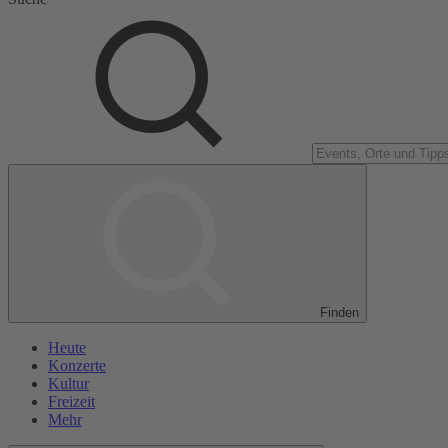
Finden
Heute
Konzerte
Kultur
Freizeit
Mehr