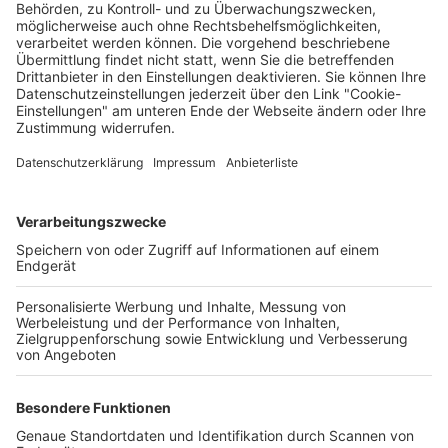
Ort
Deine Region. Deine Events.
BZ-Card
schnapp.de
Kontakt
Mediadaten
Datenschutz
Cookie-Einstellungen
Impressum
+49 761 496 8888
Tickethotline Mo–Fr: 9–12 Uhr
System