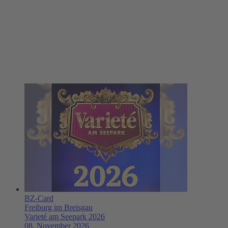
BZ-Card
Freiburg im Breisgau
Varieté am Seepark 2026
08. November 2026