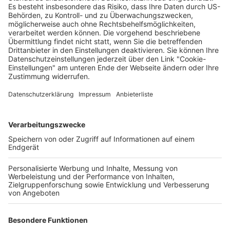
Ort
Deine Region. Deine Events.
BZ-Card
schnapp.de
Kontakt
Mediadaten
Datenschutz
Cookie-Einstellungen
Impressum
+49 761 496 8888
Tickethotline Mo–Fr: 9–12 Uhr