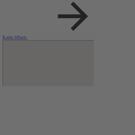
Bewegung!
Dauer: ca. 100 Minuten inkl. Pause.
Karte öffnen