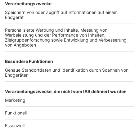
BZ-Card
schnapp.de
Kontakt
Mediadaten
Datenschutz
Cookie-Einstellungen
Impressum
+49 761 496 8888
Tickethotline Mo–Fr: 9–12 Uhr
System
Dunkelmodus