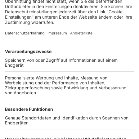
Deine Region. Deine Events.
BZ-Card
schnapp.de
Kontakt
Mediadaten
Datenschutz
Cookie-Einstellungen
Impressum
+49 761 496 8888
Tickethotline Mo–Fr: 9–12 Uhr
System