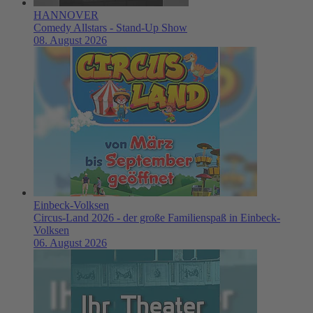
HANNOVER
Comedy Allstars - Stand-Up Show
08. August 2026
Einbeck-Volksen
Circus-Land 2026 - der große Familienspaß in Einbeck-
Volksen
06. August 2026