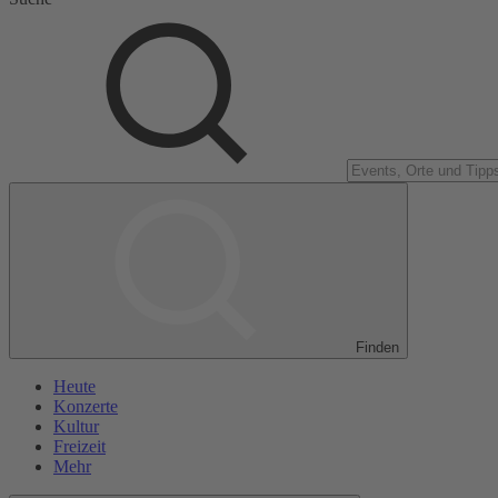
Finden
Heute
Konzerte
Kultur
Freizeit
Mehr