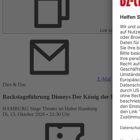
Link kopieren
E-Mail
Dies & Das
Backstageführung Disneys Der König der Löwen | 21
HAMBURG
Stage Theater im Hafen Hamburg
Di,
13. Oktober 2026
•
21:30 Uhr