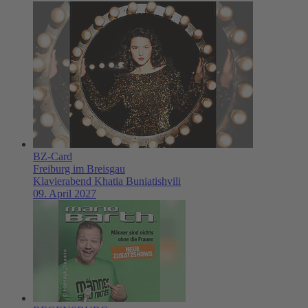
BZ-Card
Freiburg im Breisgau
Klavierabend Khatia Buniatishvili
09. April 2027