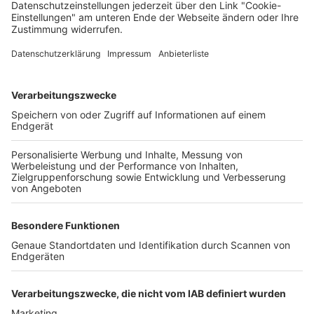
Deine Region. Deine Events.
BZ-Card
schnapp.de
Kontakt
Mediadaten
Datenschutz
Cookie-Einstellungen
Impressum
+49 761 496 8888
Tickethotline Mo–Fr: 9–12 Uhr
System