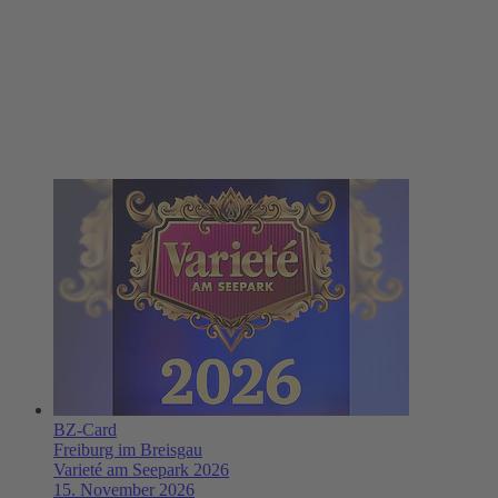
BZ-Card
Freiburg im Breisgau
Varieté am Seepark 2026
15. November 2026