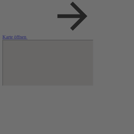
durften, einfach tiefst ergriffen: Danke, Olaf!
Seine Freunde Jochen M. Barkas und Herr Stephan sind
selbstverständlich wie immer mit dabei.
Karte öffnen