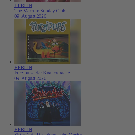
BERLIN
The Maxxim Sunday Club
09. August 2026
BERLIN
Furzipups, der Knatterdrache
09. August 2026
BERLIN
Sister Act - Das himmlische Musical