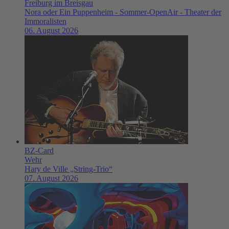
Freiburg im Breisgau
Nora oder Ein Puppenheim - Sommer-OpenAir - Theater der
Immoralisten
06. August 2026
BZ-Card
Wehr
Hary de Ville „String-Trio“
07. August 2026