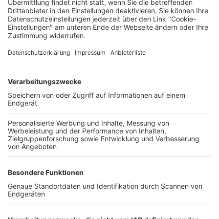
Deine Region. Deine Events.
BZ-Card
schnapp.de
Kontakt
Mediadaten
Datenschutz
Cookie-Einstellungen
Impressum
+49 761 496 8888
Tickethotline Mo–Fr: 9–12 Uhr
System