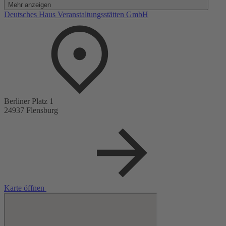
Mehr anzeigen
LEDERHOS'N INFERNO - da kommt was auf euch zu!!!
Deutsches Haus Veranstaltungsstätten GmbH
Berliner Platz 1
24937 Flensburg
Karte öffnen