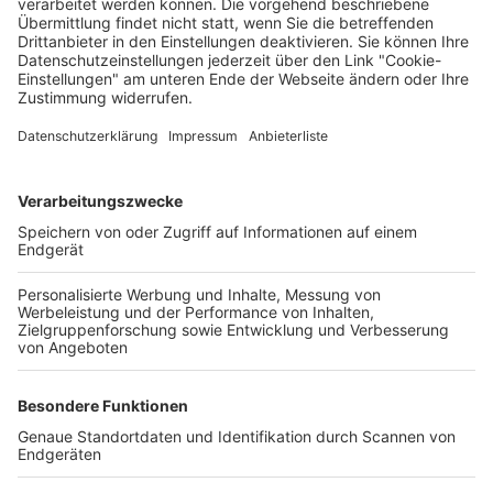
Deine Region. Deine Events.
BZ-Card
schnapp.de
Kontakt
Mediadaten
Datenschutz
Cookie-Einstellungen
Impressum
+49 761 496 8888
Tickethotline Mo–Fr: 9–12 Uhr
System